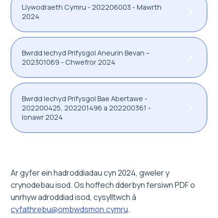
Llywodraeth Cymru - 202206003 - Mawrth
2024
Bwrdd Iechyd Prifysgol Aneurin Bevan –
202301069 - Chwefror 2024
Bwrdd Iechyd Prifysgol Bae Abertawe -
202200425, 202201496 a 202200361 -
Ionawr 2024
Ar gyfer ein hadroddiadau cyn 2024, gweler y
crynodebau isod. Os hoffech dderbyn fersiwn PDF o
unrhyw adroddiad isod, cysylltwch â
cyfathrebu@ombwdsmon.cymru
.