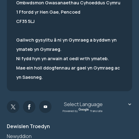
Ombwdsmon Gwasanaethau Cyhoeddus Cymru
1 Ffordd yr Hen Gae, Pencoed
CF35 5LJ
Gallwch gysylltu â ni yn Gymraeg a byddwn yn
ymateb yn Gymraeg.
Ni fydd hyn yn arwain at oedi wrth ymateb.
Mae ein holl ddogfennau ar gael yn Gymraeg ac
yn Saesneg.
Powered by
Translate
Dewislen Troedyn
Newyddion