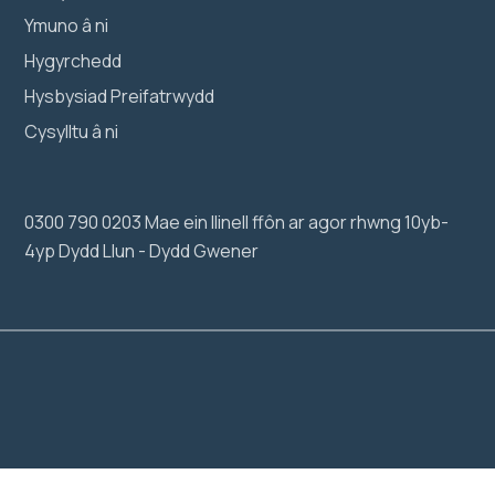
Ymuno â ni
Hygyrchedd
Hysbysiad Preifatrwydd
Cysylltu â ni
0300 790 0203 Mae ein llinell ffôn ar agor rhwng 10yb-
4yp Dydd Llun - Dydd Gwener