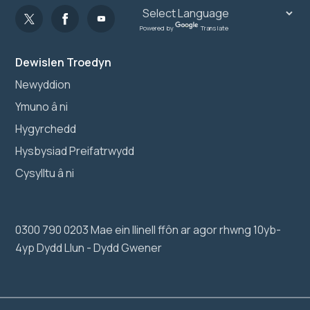
Powered by
Translate
Dewislen Troedyn
Newyddion
Ymuno â ni
Hygyrchedd
Hysbysiad Preifatrwydd
Cysylltu â ni
0300 790 0203 Mae ein llinell ffôn ar agor rhwng 10yb-
4yp Dydd Llun - Dydd Gwener