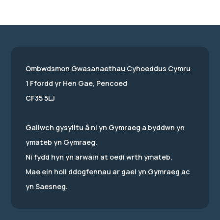
Ombwdsmon Gwasanaethau Cyhoeddus Cymru
1 Ffordd yr Hen Gae, Pencoed
CF35 5LJ
Gallwch gysylltu â ni yn Gymraeg a byddwn yn
ymateb yn Gymraeg.
Ni fydd hyn yn arwain at oedi wrth ymateb.
Mae ein holl ddogfennau ar gael yn Gymraeg ac
yn Saesneg.