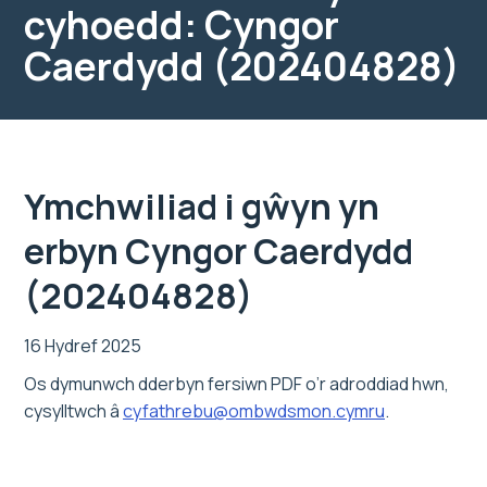
cyhoedd: Cyngor
Caerdydd (202404828)
Ymchwiliad i gŵyn yn
erbyn Cyngor Caerdydd
(202404828)
16 Hydref 2025
Os dymunwch dderbyn fersiwn PDF o’r adroddiad hwn,
cysylltwch â
cyfathrebu@ombwdsmon.cymru
.