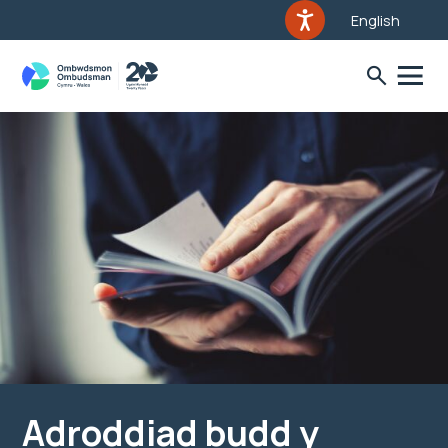
English
Adroddiad budd y