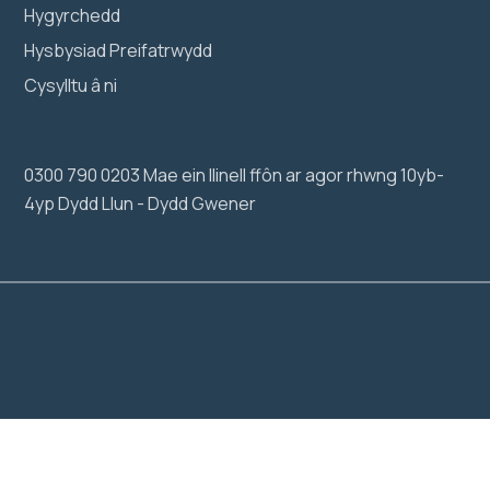
Hygyrchedd
Hysbysiad Preifatrwydd
Cysylltu â ni
0300 790 0203 Mae ein llinell ffôn ar agor rhwng 10yb-
4yp Dydd Llun - Dydd Gwener