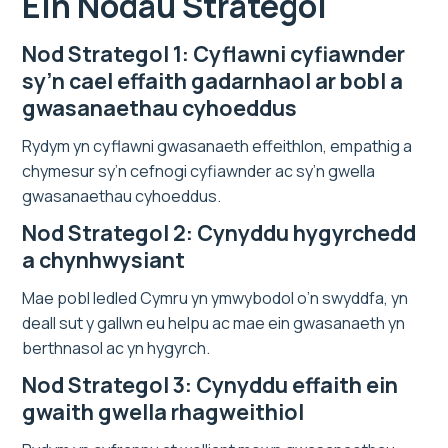
Ein Nodau Strategol
Nod Strategol 1: Cyflawni cyfiawnder
sy’n cael effaith gadarnhaol ar bobl a
gwasanaethau cyhoeddus
Rydym yn cyflawni gwasanaeth effeithlon, empathig a
chymesur sy’n cefnogi cyfiawnder ac sy’n gwella
gwasanaethau cyhoeddus.
Nod Strategol 2: Cynyddu hygyrchedd
a chynhwysiant
Mae pobl ledled Cymru yn ymwybodol o’n swyddfa, yn
deall sut y gallwn eu helpu ac mae ein gwasanaeth yn
berthnasol ac yn hygyrch.
Nod Strategol 3: Cynyddu effaith ein
gwaith gwella rhagweithiol