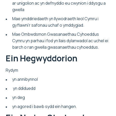
ar unigolion ac yn defnyddio eu cwynion i ddysgu a
gwella
Mae ymddiriedaeth yn llywodraeth leol Cymru i
gyflawni’r safonau uchaf o ymddygiad.
Mae Ombwdsmon Gwasanaethau Cyhoeddus
Cymru yn parhau i fod yn llais dylanwadol ac uchel ei
barch o ran gwella gwasanaethau cyhoeddus.
Ein Hegwyddorion
Rydym
yn annibynnol
yn ddiduedd
yn deg
yn agored i bawb sydd ein hangen.