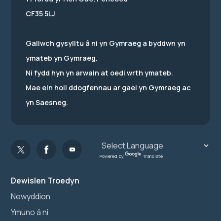
CF35 5LJ
Gallwch gysylltu â ni yn Gymraeg a byddwn yn
ymateb yn Gymraeg.
Ni fydd hyn yn arwain at oedi wrth ymateb.
Mae ein holl ddogfennau ar gael yn Gymraeg ac
yn Saesneg.
Powered by
Translate
Dewislen Troedyn
Newyddion
Ymuno â ni