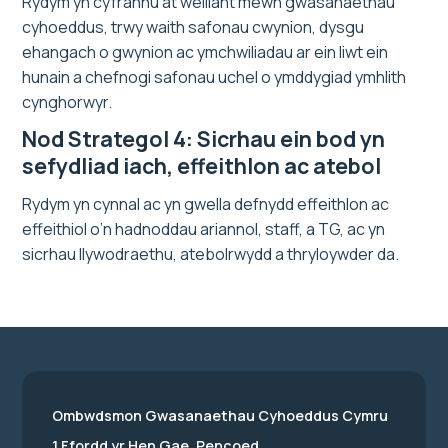
Rydym yn cyfrannu at welliant mewn gwasanaethau
cyhoeddus, trwy waith safonau cwynion, dysgu
ehangach o gwynion ac ymchwiliadau ar ein liwt ein
hunain a chefnogi safonau uchel o ymddygiad ymhlith
cynghorwyr.
Nod Strategol 4: Sicrhau ein bod yn
sefydliad iach, effeithlon ac atebol
Rydym yn cynnal ac yn gwella defnydd effeithlon ac
effeithiol o’n hadnoddau ariannol, staff, a TG, ac yn
sicrhau llywodraethu, atebolrwydd a thryloywder da.
Ombwdsmon Gwasanaethau Cyhoeddus Cymru
1 Ffordd yr Hen Gae, Pencoed