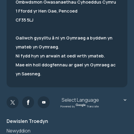
Ombwdsmon Gwasanaethau Cyhoeddus Cymru
1 Ffordd yr Hen Gae, Pencoed
CF35 5LJ
Gallwch gysylltu â ni yn Gymraeg a byddwn yn
ymateb yn Gymraeg.
Ni fydd hyn yn arwain at oedi wrth ymateb.
Mae ein holl ddogfennau ar gael yn Gymraeg ac
yn Saesneg.
Powered by
Translate
Dewislen Troedyn
Newyddion