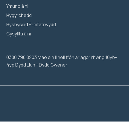
Ymuno â ni
Hygyrchedd
Hysbysiad Preifatrwydd
Cysylltu â ni
0300 790 0203 Mae ein llinell ffôn ar agor rhwng 10yb-
4yp Dydd Llun - Dydd Gwener