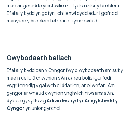
mae angen iddo ymchwilio i sefydlu natur y broblem.
Efallai y bydd yn gofyn i chi lenwi dyddiadur i gofnodi
manylion y broblem fel rhan o’i ymchwiliad.
Gwybodaeth bellach
Efallai y bydd gan y Cyngor fwy o wybodaeth am sut y
mae’n delio â chwynion sŵn a/neu bolisi gorfodi
ysgrifenedig y gallwch ei ddarllen, ar ei wefan. Am
gyngor ar wneud cwynion ynghylch niwsans sŵn,
dylech gysylltu ag
Adran Iechyd yr Amgylchedd y
Cyngor
yn uniongyrchol.