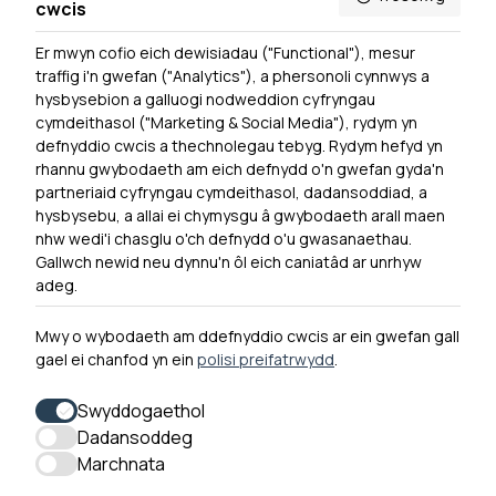
yn Saesneg.
cwcis
Er mwyn cofio eich dewisiadau ("Functional"), mesur
traffig i'n gwefan ("Analytics"), a phersonoli cynnwys a
hysbysebion a galluogi nodweddion cyfryngau
cymdeithasol ("Marketing & Social Media"), rydym yn
Powered by
Translate
defnyddio cwcis a thechnolegau tebyg. Rydym hefyd yn
rhannu gwybodaeth am eich defnydd o'n gwefan gyda'n
Dewislen Troedyn
partneriaid cyfryngau cymdeithasol, dadansoddiad, a
Newyddion
hysbysebu, a allai ei chymysgu â gwybodaeth arall maen
nhw wedi'i chasglu o'ch defnydd o'u gwasanaethau.
Ymuno â ni
Gallwch newid neu dynnu'n ôl eich caniatâd ar unrhyw
Hygyrchedd
adeg.
Hysbysiad Preifatrwydd
Mwy o wybodaeth am ddefnyddio cwcis ar ein gwefan gall
Cysylltu â ni
gael ei chanfod yn ein
polisi preifatrwydd
.
Swyddogaethol
Dadansoddeg
0300 790 0203 Mae ein llinell ffôn ar agor rhwng 10yb-
Marchnata
4yp Dydd Llun - Dydd Gwener