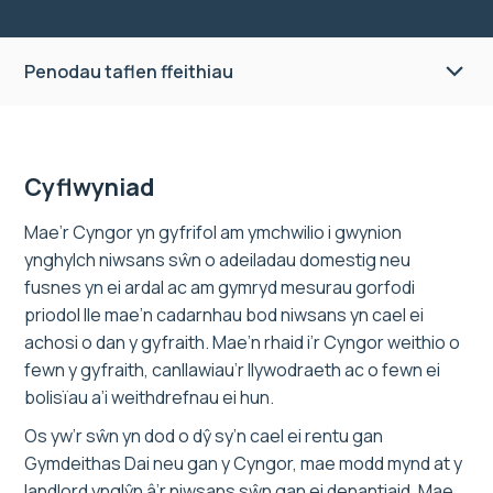
Penodau taflen ffeithiau
Cyflwyniad
Mae’r Cyngor yn gyfrifol am ymchwilio i gwynion
ynghylch niwsans sŵn o adeiladau domestig neu
fusnes yn ei ardal ac am gymryd mesurau gorfodi
priodol lle mae’n cadarnhau bod niwsans yn cael ei
achosi o dan y gyfraith. Mae’n rhaid i’r Cyngor weithio o
fewn y gyfraith, canllawiau’r llywodraeth ac o fewn ei
bolisïau a’i weithdrefnau ei hun.
Os yw’r sŵn yn dod o dŷ sy’n cael ei rentu gan
Gymdeithas Dai neu gan y Cyngor, mae modd mynd at y
landlord ynglŷn â’r niwsans sŵn gan ei denantiaid. Mae