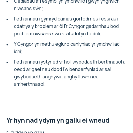
Oediadau afresymol yn ymchwilio i gŵyn ynghylch
niwsans sŵn;
Fethiannau i gymryd camau gorfodi neu fesurau i
ddatrys y broblem ar ôl i’r Cyngor gadarnhau bod
problem niwsans sŵn statudol yn bodoli;
Y Cyngor yn methu egluro canlyniad yr ymchwiliad
ichi;
Fethiannau i ystyried yr holl wybodaeth berthnasol a
oedd ar gael neu ddod i’w benderfyniad ar sail
gwybodaeth anghywir, anghyflawn neu
amherthnasol.
Yr hyn nad ydym yn gallu ei wneud
Ni fyddwn yn gallu: