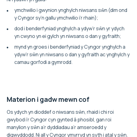
ymchwilio i gwynion ynghylch niwsans sŵn (dim ond
y Cyngor sy’n gallu ymchwilio i’r rhain);
dod i benderfyniad ynghylch a ydyw’r sŵn yr ydych
yn cwyno yn ei gylch yn niwsans o dan y gyfraith;
mynd yn groes i benderfyniad y Cyngor ynghylch a
ydyw’r sŵn yn niwsans o dan y gyfraith ac ynghylch y
camau gorfodi a gymrodd.
Materion i gadw mewn cof
Os ydych yn dioddef o niwsans sŵn, rhaid i chi roi
gwybod i’r Cyngor cyn gynted â phosibl, gan roi
manylion y sŵn a’r dyddiadau a’r amseroedd y
digwyddodd. Ni all y Cyngor ymyrryd yn syth i atal y sŵn,