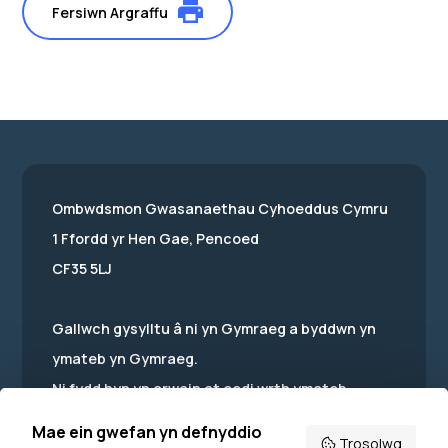
Fersiwn Argraffu
Ombwdsmon Gwasanaethau Cyhoeddus Cymru
1 Ffordd yr Hen Gae, Pencoed
CF35 5LJ
Gallwch gysylltu â ni yn Gymraeg a byddwn yn
ymateb yn Gymraeg.
Ni fydd hyn yn arwain at oedi wrth ymateb.
Mae ein holl ddogfennau ar gael yn Gymraeg ac
Mae ein gwefan yn defnyddio
Trosolwg