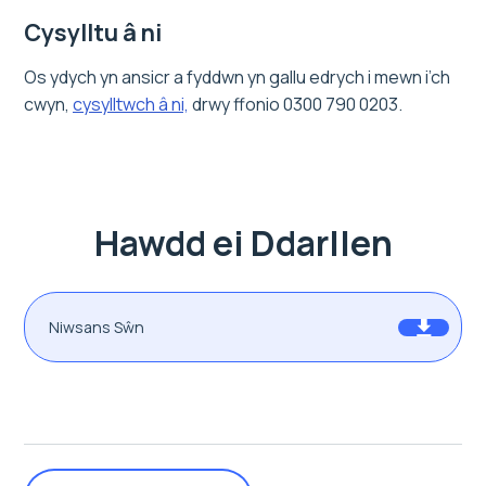
Cysylltu â ni
Os ydych yn ansicr a fyddwn yn gallu edrych i mewn i’ch
cwyn,
cysylltwch â ni,
drwy ffonio 0300 790 0203.
Hawdd ei Ddarllen
Niwsans Sŵn