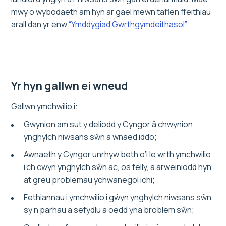
mwy o wybodaeth am hyn ar gael mewn taflen ffeithiau
arall dan yr enw
“Ymddygiad
Gwrthgymdeithasol”
.
Yr hyn gallwn ei wneud
Gallwn ymchwilio i:
Gwynion am sut y deliodd y Cyngor â chwynion
ynghylch niwsans sŵn a wnaed iddo;
Awnaeth y Cyngor unrhyw beth o’i le wrth ymchwilio
i’ch cwyn ynghylch sŵn ac, os felly, a arweiniodd hyn
at greu problemau ychwanegol ichi;
Fethiannau i ymchwilio i gŵyn ynghylch niwsans sŵn
sy’n parhau a sefydlu a oedd yna broblem sŵn;