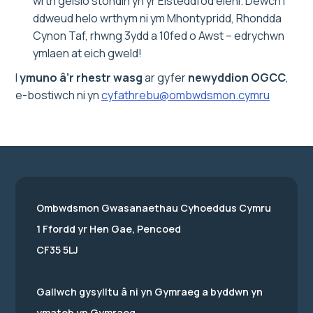
wrth geisio stondin yn yr Eisteddfod eleni. Dewch i
ddweud helo wrthym ni ym Mhontypridd, Rhondda
Cynon Taf, rhwng 3ydd a 10fed o Awst – edrychwn
ymlaen at eich gweld!
I
ymuno â’r rhestr wasg
ar gyfer
newyddion OGCC
,
e-bostiwch ni yn
cyfathrebu@ombwdsmon.cymru
Ombwdsmon Gwasanaethau Cyhoeddus Cymru
1 Ffordd yr Hen Gae, Pencoed
CF35 5LJ
Gallwch gysylltu â ni yn Gymraeg a byddwn yn
ymateb yn Gymraeg.