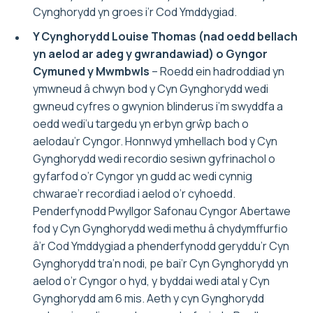
Cynghorydd yn groes i’r Cod Ymddygiad.
Y Cynghorydd Louise Thomas (nad oedd bellach
yn aelod ar adeg y gwrandawiad) o Gyngor
Cymuned y Mwmbwls
– Roedd ein hadroddiad yn
ymwneud â chwyn bod y Cyn Gynghorydd wedi
gwneud cyfres o gwynion blinderus i’m swyddfa a
oedd wedi’u targedu yn erbyn grŵp bach o
aelodau’r Cyngor. Honnwyd ymhellach bod y Cyn
Gynghorydd wedi recordio sesiwn gyfrinachol o
gyfarfod o’r Cyngor yn gudd ac wedi cynnig
chwarae’r recordiad i aelod o’r cyhoedd.
Penderfynodd Pwyllgor Safonau Cyngor Abertawe
fod y Cyn Gynghorydd wedi methu â chydymffurfio
â’r Cod Ymddygiad a phenderfynodd geryddu’r Cyn
Gynghorydd tra’n nodi, pe bai’r Cyn Gynghorydd yn
aelod o’r Cyngor o hyd, y byddai wedi atal y Cyn
Gynghorydd am 6 mis. Aeth y cyn Gynghorydd