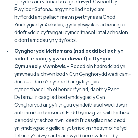
geryddu am y toriadau a ganfuwyd. Gwnaeth y
Pwyllgor Safonau argymhelliad hefyd am
hyfforddiant pellach mewn perthynas â Chod
Ymddygiad yr Aelodau, gyda phwyslais arbennig ar
ddefnyddio cyfryngau cymdeithasol i atal achosion
o dorri amodau yn y dyfodol.
Cynghorydd McNamara (nad oedd bellach yn
aelod ar adeg y gwrandawiad) o Gyngor
Cymuned y Mwmbwls
– Roedd ein hadroddiad yn
ymwneud â chwyn bod y Cyn Gynghorydd wedi cam-
drin aelodau o’r cyhoedd ar gyfryngau
cymdeithasol. Yn ei benderfyniad, daeth y Panel
Dyfarnu i’r casgliad bod ymddygiad y Cyn
Gynghorydd ar gyfryngau cymdeithasol wedi dwyn
anfri arni hi’n bersonol. Fodd bynnag, ar sail ffeithiau
penodol yr achos hwn, daeth i’r casgliad nad oedd
yn ymddygiad y gellid ei ystyried yn rhesymol hefyd
fel un sy’n dwyn anfri ar swydd neu awdurdod y