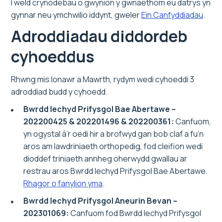
I weld crynodebau o gwynion y gwnaethom eu datrys yn
gynnar neu ymchwilio iddynt, gweler
Ein Canfyddiadau
.
Adroddiadau diddordeb
cyhoeddus
Rhwng mis Ionawr a Mawrth, rydym wedi cyhoeddi 3
adroddiad budd y cyhoedd.
Bwrdd Iechyd Prifysgol Bae Abertawe –
202200425 & 202201496 & 202200361:
Canfuom,
yn ogystal â’r oedi hir a brofwyd gan bob claf a fu’n
aros am lawdriniaeth orthopedig, fod cleifion wedi
dioddef triniaeth annheg oherwydd gwallau ar
restrau aros Bwrdd Iechyd Prifysgol Bae Abertawe.
Rhagor o fanylion yma
.
Bwrdd Iechyd Prifysgol Aneurin Bevan –
202301069:
Canfuom fod Bwrdd Iechyd Prifysgol