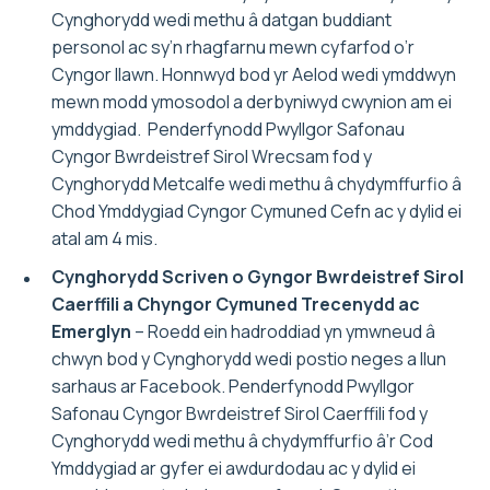
Cynghorydd wedi methu â datgan buddiant
personol ac sy’n rhagfarnu mewn cyfarfod o’r
Cyngor llawn. Honnwyd bod yr Aelod wedi ymddwyn
mewn modd ymosodol a derbyniwyd cwynion am ei
ymddygiad. Penderfynodd Pwyllgor Safonau
Cyngor Bwrdeistref Sirol Wrecsam fod y
Cynghorydd Metcalfe wedi methu â chydymffurfio â
Chod Ymddygiad Cyngor Cymuned Cefn ac y dylid ei
atal am 4 mis.
Cynghorydd Scriven o Gyngor Bwrdeistref Sirol
Caerffili a Chyngor Cymuned Trecenydd ac
Emerglyn
– Roedd ein hadroddiad yn ymwneud â
chwyn bod y Cynghorydd wedi postio neges a llun
sarhaus ar Facebook. Penderfynodd Pwyllgor
Safonau Cyngor Bwrdeistref Sirol Caerffili fod y
Cynghorydd wedi methu â chydymffurfio â’r Cod
Ymddygiad ar gyfer ei awdurdodau ac y dylid ei