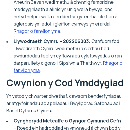
Aneurin Bevan wedi methu â chynnig fampridine,
meddyginiaeth a all nid yn unig wella bywyd, ond
hefyd helpu i wella cerdded ar gyfer rhai cleifion â
sglerosis ymledol, i gleifion cymwys yn ei ardal.
Rhagor o fanylion yma
.
Llywodraeth Cymru – 202206003:
Canfuom fod
Llywodraeth Cymru wedi methu â sicrhau bod
awdurdodau lleol yn cyflawni eu dyletswyddau o ran
darparu llety digonol i Sipsiwn a Theithwyr.
Rhagor o
fanylion yma
.
Cwynion y Cod Ymddygiad
Yn ystod y chwarter diwethaf, cawsom benderfyniadau
ar atgyfeiriadau ac apeliadau i Bwyllgorau Safonau ac i
Banel Dyfarnu Cymru:
Cynghorydd Metcalfe o Gyngor Cymuned Cefn
– Roedd ein hadroddiad yn ymwneud â chwyn bod y