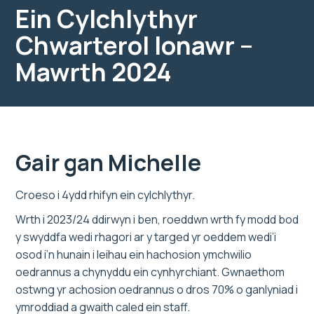
Ein Cylchlythyr
Chwarterol Ionawr –
Mawrth 2024
Gair gan Michelle
Croeso i 4ydd rhifyn ein cylchlythyr.
Wrth i 2023/24 ddirwyn i ben, roeddwn wrth fy modd bod
y swyddfa wedi rhagori ar y targed yr oeddem wedi’i
osod i’n hunain i leihau ein hachosion ymchwilio
oedrannus a chynyddu ein cynhyrchiant. Gwnaethom
ostwng yr achosion oedrannus o dros 70% o ganlyniad i
ymroddiad a gwaith caled ein staff.