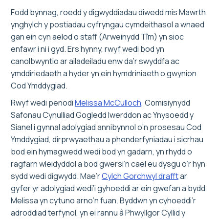
Fodd bynnag, roedd y digwyddiadau diwedd mis Mawrth
ynghylch y postiadau cyfryngau cymdeithasol a wnaed
gan ein cyn aelod o staff (Arweinydd Tîm) yn sioc
enfawr i ni i gyd. Ers hynny, rwyf wedi bod yn
canolbwyntio ar ailadeiladu enw da’r swyddfa ac
ymddiriedaeth a hyder yn ein hymdriniaeth o gwynion
Cod Ymddygiad.
Rwyf wedi penodi
Melissa McCulloch
, Comisiynydd
Safonau Cynulliad Gogledd Iwerddon ac Ynysoedd y
Sianel i gynnal adolygiad annibynnol o’n prosesau Cod
Ymddygiad, dirprwyaethau a phenderfyniadau i sicrhau
bod ein hymagwedd wedi bod yn gadarn, yn rhydd o
ragfarn wleidyddol a bod gwersi’n cael eu dysgu o’r hyn
sydd wedi digwydd. Mae’r
Cylch Gorchwyl drafft
ar
gyfer yr adolygiad wedi’i gyhoeddi ar ein gwefan a bydd
Melissa yn cytuno arno’n fuan. Byddwn yn cyhoeddi’r
adroddiad terfynol, yn ei rannu â Phwyllgor Cyllid y