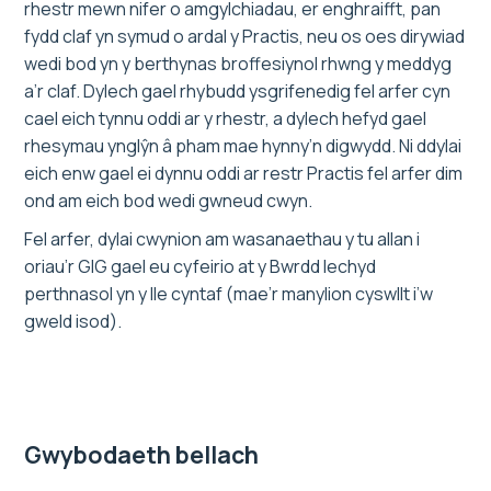
rhestr mewn nifer o amgylchiadau, er enghraifft, pan
fydd claf yn symud o ardal y Practis, neu os oes dirywiad
wedi bod yn y berthynas broffesiynol rhwng y meddyg
a’r claf. Dylech gael rhybudd ysgrifenedig fel arfer cyn
cael eich tynnu oddi ar y rhestr, a dylech hefyd gael
rhesymau ynglŷn â pham mae hynny’n digwydd. Ni ddylai
eich enw gael ei dynnu oddi ar restr Practis fel arfer dim
ond am eich bod wedi gwneud cwyn.
Fel arfer, dylai cwynion am wasanaethau y tu allan i
oriau’r GIG gael eu cyfeirio at y Bwrdd Iechyd
perthnasol yn y lle cyntaf (mae’r manylion cyswllt i’w
gweld isod).
Gwybodaeth bellach