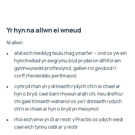
Yr hyn na allwn ei wneud
Ni allwn:
atal eich meddyg teulu rhag ymarfer – ond os yw ein
hymchwiliad yn awgrymu bod pryderon difrifol am
gymhwysedd proffesiynol, gallwn roi gwybod i’r
corff rheoleiddio perthnasol;
cymryd rhan yn y driniaeth rydych chi’n ei chael ar
hyn o bryd, cael barn rhywun arall i chi, neu drefnu i
chi gael triniaeth wahanol os yw’r driniaeth rydych
chi’n ei chael ar hyn o bryd yn rhesymol;
rhoi eich enw yn ôl ar restr y Practis os ydych wedi
cael eich tynnu oddi ar y restr