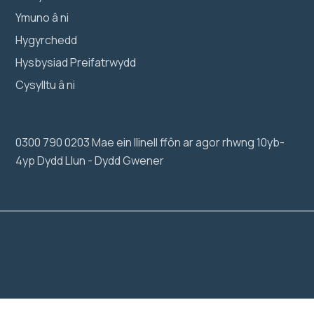
Ymuno â ni
Hygyrchedd
Hysbysiad Preifatrwydd
Cysylltu â ni
0300 790 0203 Mae ein llinell ffôn ar agor rhwng 10yb-
4yp Dydd Llun - Dydd Gwener