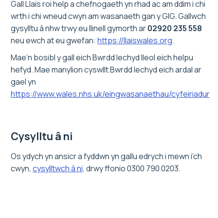
Gall Llais roi help a chefnogaeth yn rhad ac am ddim i chi
wrth i chi wneud cwyn am wasanaeth gan y GIG. Gallwch
gysylltu â nhw trwy eu llinell gymorth ar
02920 235 558
neu ewch at eu gwefan:
https://llaiswales.org
.
Mae’n bosibl y gall eich Bwrdd Iechyd lleol eich helpu
hefyd. Mae manylion cyswllt Bwrdd Iechyd eich ardal ar
gael yn
https://www.wales.nhs.uk/eingwasanaethau/cyfeiriadur
Cysylltu â ni
Os ydych yn ansicr a fyddwn yn gallu edrych i mewn i’ch
cwyn,
cysylltwch â ni,
drwy ffonio 0300 790 0203.