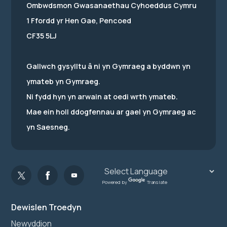
Ombwdsmon Gwasanaethau Cyhoeddus Cymru
1 Ffordd yr Hen Gae, Pencoed
CF35 5LJ
Gallwch gysylltu â ni yn Gymraeg a byddwn yn
ymateb yn Gymraeg.
Ni fydd hyn yn arwain at oedi wrth ymateb.
Mae ein holl ddogfennau ar gael yn Gymraeg ac
yn Saesneg.
Powered by
Translate
Dewislen Troedyn
Newyddion