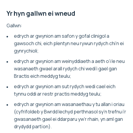
Yr hyn gallwn ei wneud
Gallwn:
edrych ar gwynion am safon y gofal clinigol a
gawsoch chi, eich plentyn neu rywun rydych chi’n ei
gynrychioli;
edrych ar gwynion am weinyddiaeth a aeth o’i le neu
wasanaeth gwael arall rydych chi wedi’i gael gan
Bractis eich meddyg teulu;
edrych ar gwynion am sut rydych wedi cael eich
tynnu oddi ar restr practis meddyg teulu;
edrych ar gwynion am wasanaethau y tu allan i oriau
(cyfrifoldeb y Bwrdd Iechyd perthnasol sy’n trefnu i’r
gwasanaeth gael ei ddarparu yw’r rhain, yn aml gan
drydydd partïon).