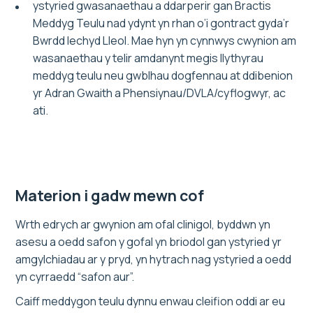
ystyried gwasanaethau a ddarperir gan Bractis
Meddyg Teulu nad ydynt yn rhan o’i gontract gyda’r
Bwrdd Iechyd Lleol. Mae hyn yn cynnwys cwynion am
wasanaethau y telir amdanynt megis llythyrau
meddyg teulu neu gwblhau dogfennau at ddibenion
yr Adran Gwaith a Phensiynau/DVLA/cyflogwyr, ac
ati.
Materion i gadw mewn cof
Wrth edrych ar gwynion am ofal clinigol, byddwn yn
asesu a oedd safon y gofal yn briodol gan ystyried yr
amgylchiadau ar y pryd, yn hytrach nag ystyried a oedd
yn cyrraedd “safon aur”.
Caiff meddygon teulu dynnu enwau cleifion oddi ar eu