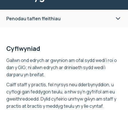
Penodau taflen ffeithiau
Cyflwyniad
Gallwn ond edrych ar gwynion am ofal sydd wedi’i roi o
dan y GIG; ni allwn edrych ar driniaeth sydd wedi’i
darparu yn breifat.
Caiff staff y practis, fel nyrsys neu dderbynyddion, u
cyflogi gan feddygon teulu, a nhw sy’n gyfrifol am eu
gweithredoedd. Dylid cyfeirio unrhyw gŵyn am staff y
practis at bractis y meddyg teulu yn y lle cyntaf.