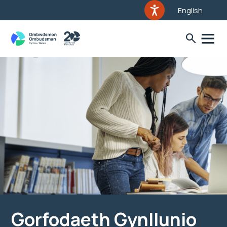
English
Gorfodaeth Gynllunio