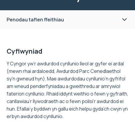
Penodau taflen ffeithiau
Cyflwyniad
Y Cyngor yw’r awdurdod cynllunio lleol ar gyfer ei ardal
(mewn rhai ardaloedd, Awdurdod Parc Cenedlaethol
sy’n gwneud hyn). Mae awdurdodau cynllunio’n gyfrifol
am wneud penderfyniadau a gweithredu ar amrywiol
faterion cynllunio. Rhaid iddynt weithio o fewn y gyfraith,
canllawiau’r llywodraeth ac o fewn polisi’r awdurdod ei
hun. Efallai y byddwn yn gallu eich helpu gyda’ch cwyn yn
erbyn awdurdod cynllunio.