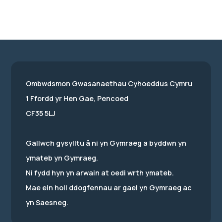
Ombwdsmon Gwasanaethau Cyhoeddus Cymru
1 Ffordd yr Hen Gae, Pencoed
CF35 5LJ
Gallwch gysylltu â ni yn Gymraeg a byddwn yn
ymateb yn Gymraeg.
Ni fydd hyn yn arwain at oedi wrth ymateb.
Mae ein holl ddogfennau ar gael yn Gymraeg ac
yn Saesneg.