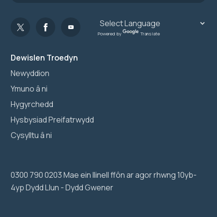
Powered by
Translate
Dewislen Troedyn
Newyddion
Ymuno â ni
Hygyrchedd
Hysbysiad Preifatrwydd
Cysylltu â ni
0300 790 0203 Mae ein llinell ffôn ar agor rhwng 10yb-
4yp Dydd Llun - Dydd Gwener