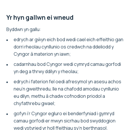
Yr hyn gallwn ei wneud
Byddwn yn gallu:
edrych ar gŵyn eich bod wedi cael eich effeithio gan
dorri rheolau cynllunio os credwch na ddeliodd y
Cyngor â materion yn iawn;
cadarnhau bod Cyngor wedi cymryd camau gorfodi
yn deg a thrwy ddilyn y rheolau;
edrych i faterion fel oedi afresymol yn asesu achos
neu’n gweithredu, lle na chafodd amodau cynllunio
eu dilyn, methu â chadw cofnodion priodol a
chyfathrebu gwael;
gofyn i’r Cyngor egluro ei benderfyniad i gymryd
camau gorfodi er mwyn sicrhau bod swyddogion
wedi ystyried yr holl ffeithiau sy’n berthnasol.