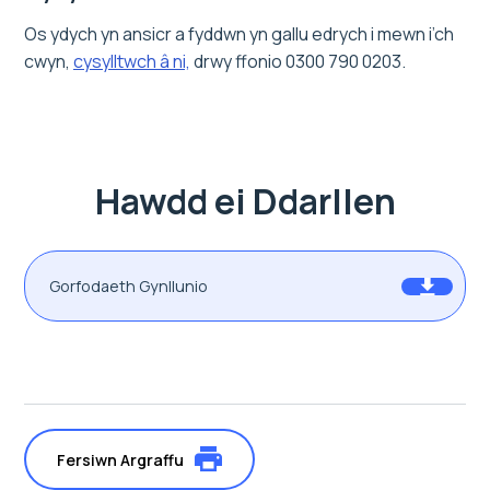
Os ydych yn ansicr a fyddwn yn gallu edrych i mewn i’ch
cwyn,
cysylltwch â ni,
drwy ffonio 0300 790 0203.
Hawdd ei Ddarllen
Gorfodaeth Gynllunio
Fersiwn Argraffu