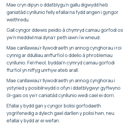
Mae cryn dipyn o ddatblygu’n gallu digwydd heb
ganiatâd cynllunio felly efallai na fydd angen i gyngor
weithredu.
Gall cyngor ddewis peidio â chymryd camau gorfodi os
yw’n meddwl mai dyna’r peth iawn i’w wneud.
Mae canllawiau’r llywodraeth yn annog cynghorau i roi
cynnig ar ddulliau anffurfiol o ddelio â phroblemau
cynllunio. Fel rheol, byddai’n cymryd camau gorfodi
ffurfiol yn niffyg unrhyw ateb arall.
Mae canllawiau’r llywodraeth yn annog cynghorau i
ystyried y posibilrwydd o ofyn i ddatblygwyr gyflwyno
ôl-gais os yw’r caniatâd cynllunio wedi cael ei dorri.
Efallai y bydd gan y cyngor bolisi gorfodaeth
ysgrifenedig a dylech gael darllen y polisi hwn, neu
efallai y bydd ar ei wefan.