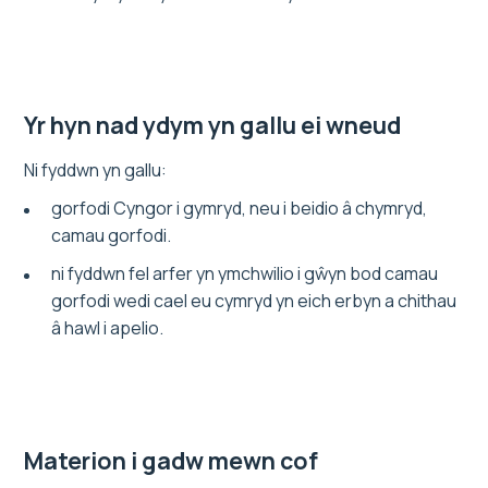
Yr hyn nad ydym yn gallu ei wneud
Ni fyddwn yn gallu:
gorfodi Cyngor i gymryd, neu i beidio â chymryd,
camau gorfodi.
ni fyddwn fel arfer yn ymchwilio i gŵyn bod camau
gorfodi wedi cael eu cymryd yn eich erbyn a chithau
â hawl i apelio.
Materion i gadw mewn cof