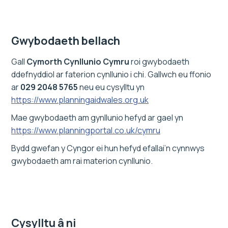
Gwybodaeth bellach
Gall
Cymorth Cynllunio Cymru
roi gwybodaeth
ddefnyddiol ar faterion cynllunio i chi. Gallwch eu ffonio
ar
029 2048 5765
neu eu cysylltu yn
https://www.planningaidwales.org.uk
Mae gwybodaeth am gynllunio hefyd ar gael yn
https://www.planningportal.co.uk/cymru
Bydd gwefan y Cyngor ei hun hefyd efallai’n cynnwys
gwybodaeth am rai materion cynllunio.
Cysylltu â ni