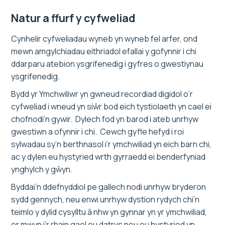
Natur a ffurf y cyfweliad
Cynhelir cyfweliadau wyneb yn wyneb fel arfer, ond
mewn amgylchiadau eithriadol efallai y gofynnir i chi
ddarparu atebion ysgrifenedig i gyfres o gwestiynau
ysgrifenedig.
Bydd yr Ymchwiliwr yn gwneud recordiad digidol o’r
cyfweliad i wneud yn siŵr bod eich tystiolaeth yn cael ei
chofnodi’n gywir. Dylech fod yn barod i ateb unrhyw
gwestiwn a ofynnir i chi. Cewch gyfle hefyd i roi
sylwadau sy’n berthnasol i’r ymchwiliad yn eich barn chi,
ac y dylen eu hystyried wrth gyrraedd ei benderfyniad
ynghylch y gŵyn.
Byddai’n ddefnyddiol pe gallech nodi unrhyw bryderon
sydd gennych, neu enwi unrhyw dystion rydych chi’n
teimlo y dylid cysylltu â nhw yn gynnar yn yr ymchwiliad,
er mwyn i’r rhain gael eu datrys neu eu hystyried yn