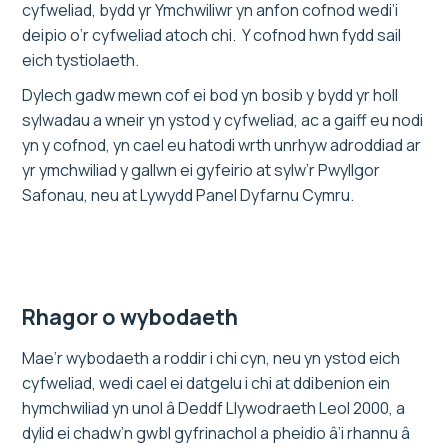
cyfweliad, bydd yr Ymchwiliwr yn anfon cofnod wedi’i
deipio o’r cyfweliad atoch chi. Y cofnod hwn fydd sail
eich tystiolaeth.
Dylech gadw mewn cof ei bod yn bosib y bydd yr holl
sylwadau a wneir yn ystod y cyfweliad, ac a gaiff eu nodi
yn y cofnod, yn cael eu hatodi wrth unrhyw adroddiad ar
yr ymchwiliad y gallwn ei gyfeirio at sylw’r Pwyllgor
Safonau, neu at Lywydd Panel Dyfarnu Cymru.
Rhagor o wybodaeth
Mae’r wybodaeth a roddir i chi cyn, neu yn ystod eich
cyfweliad, wedi cael ei datgelu i chi at ddibenion ein
hymchwiliad yn unol â Deddf Llywodraeth Leol 2000, a
dylid ei chadw’n gwbl gyfrinachol a pheidio â’i rhannu â