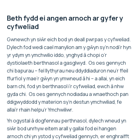
Beth fydd ei angen arnoch ar gyfer y
cyfweliad
Gwnewch yn siŵr eich bod yn deall pwrpas y cyfweliad.
Dylech fod wedi cael manylion am y gŵyn sy’n nodi’r hyn
yr ydym yn ymchwilio iddo, ynghyd â chopi o’r
dystiolaeth berthnasol a gasglwyd. Os oes gennych
chi bapurau – fel llythyrau neu ddyddiaduron neu’r ffeil
ffurfiol y mae’r gŵyn yn ymwneud â hi – a allai, yn eich
barn chi, fod yn berthnasol i’r cyfweliad, ewch â nhw
gyda chi. Os oes gennych nodiadau a wnaethoch pan
ddigwyddodd y materion sy’n destun ymchwiliad, fe
allai’r rhain helpu’r Ymchwiliwr.
Yn ogystal â dogfennau perthnasol, dylech wneud yn
siŵr bod unrhyw eitem arall y gallai fod ei hangen
arnoch chi yn ystod y cyfweliad gennych, er enghraifft