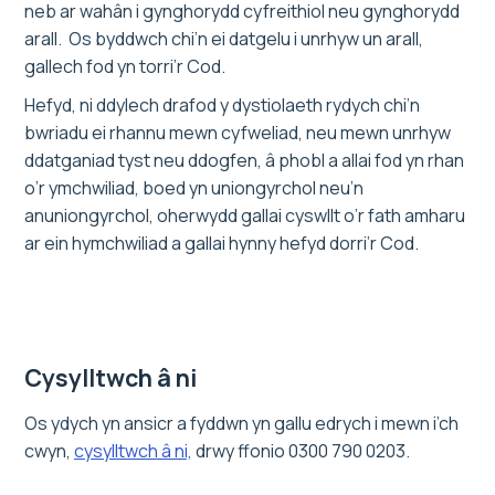
neb ar wahân i gynghorydd cyfreithiol neu gynghorydd
arall. Os byddwch chi’n ei datgelu i unrhyw un arall,
gallech fod yn torri’r Cod.
Hefyd, ni ddylech drafod y dystiolaeth rydych chi’n
bwriadu ei rhannu mewn cyfweliad, neu mewn unrhyw
ddatganiad tyst neu ddogfen, â phobl a allai fod yn rhan
o’r ymchwiliad, boed yn uniongyrchol neu’n
anuniongyrchol, oherwydd gallai cyswllt o’r fath amharu
ar ein hymchwiliad a gallai hynny hefyd dorri’r Cod.
Cysylltwch â ni
Os ydych yn ansicr a fyddwn yn gallu edrych i mewn i’ch
cwyn,
cysylltwch â ni,
drwy ffonio 0300 790 0203.