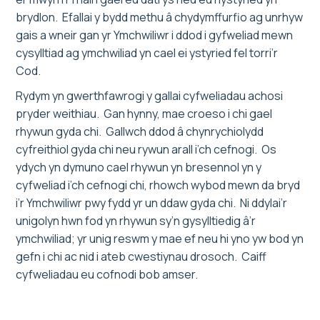
brydlon. Efallai y bydd methu â chydymffurfio ag unrhyw
gais a wneir gan yr Ymchwiliwr i ddod i gyfweliad mewn
cysylltiad ag ymchwiliad yn cael ei ystyried fel torri’r
Cod.
Rydym yn gwerthfawrogi y gallai cyfweliadau achosi
pryder weithiau. Gan hynny, mae croeso i chi gael
rhywun gyda chi. Gallwch ddod â chynrychiolydd
cyfreithiol gyda chi neu rywun arall i’ch cefnogi. Os
ydych yn dymuno cael rhywun yn bresennol yn y
cyfweliad i’ch cefnogi chi, rhowch wybod mewn da bryd
i’r Ymchwiliwr pwy fydd yr un ddaw gyda chi. Ni ddylai’r
unigolyn hwn fod yn rhywun sy’n gysylltiedig â’r
ymchwiliad; yr unig reswm y mae ef neu hi yno yw bod yn
gefn i chi ac nid i ateb cwestiynau drosoch. Caiff
cyfweliadau eu cofnodi bob amser.