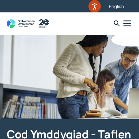
English
Cod Ymddygiad - Taflen