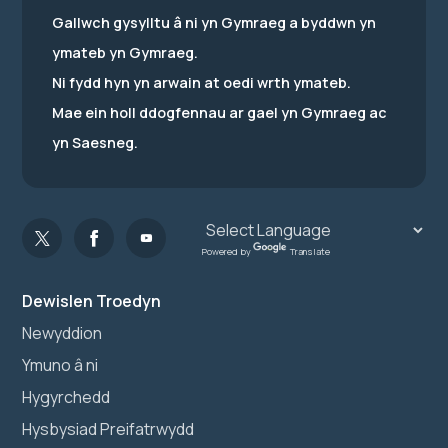
Gallwch gysylltu â ni yn Gymraeg a byddwn yn
ymateb yn Gymraeg.
Ni fydd hyn yn arwain at oedi wrth ymateb.
Mae ein holl ddogfennau ar gael yn Gymraeg ac
yn Saesneg.
Powered by
Translate
Dewislen Troedyn
Newyddion
Ymuno â ni
Hygyrchedd
Hysbysiad Preifatrwydd