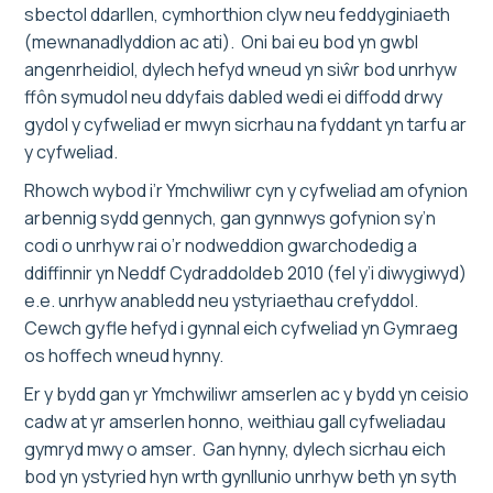
sbectol ddarllen, cymhorthion clyw neu feddyginiaeth
(mewnanadlyddion ac ati). Oni bai eu bod yn gwbl
angenrheidiol, dylech hefyd wneud yn siŵr bod unrhyw
ffôn symudol neu ddyfais dabled wedi ei diffodd drwy
gydol y cyfweliad er mwyn sicrhau na fyddant yn tarfu ar
y cyfweliad.
Rhowch wybod i’r Ymchwiliwr cyn y cyfweliad am ofynion
arbennig sydd gennych, gan gynnwys gofynion sy’n
codi o unrhyw rai o’r nodweddion gwarchodedig a
ddiffinnir yn Neddf Cydraddoldeb 2010 (fel y’i diwygiwyd)
e.e. unrhyw anabledd neu ystyriaethau crefyddol.
Cewch gyfle hefyd i gynnal eich cyfweliad yn Gymraeg
os hoffech wneud hynny.
Er y bydd gan yr Ymchwiliwr amserlen ac y bydd yn ceisio
cadw at yr amserlen honno, weithiau gall cyfweliadau
gymryd mwy o amser. Gan hynny, dylech sicrhau eich
bod yn ystyried hyn wrth gynllunio unrhyw beth yn syth