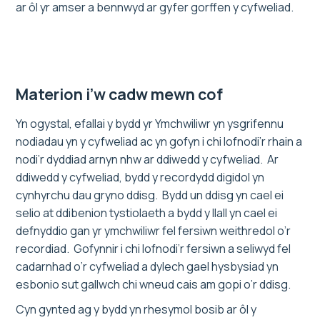
ar ôl yr amser a bennwyd ar gyfer gorffen y cyfweliad.
Materion i’w cadw mewn cof
Yn ogystal, efallai y bydd yr Ymchwiliwr yn ysgrifennu
nodiadau yn y cyfweliad ac yn gofyn i chi lofnodi’r rhain a
nodi’r dyddiad arnyn nhw ar ddiwedd y cyfweliad. Ar
ddiwedd y cyfweliad, bydd y recordydd digidol yn
cynhyrchu dau gryno ddisg. Bydd un ddisg yn cael ei
selio at ddibenion tystiolaeth a bydd y llall yn cael ei
defnyddio gan yr ymchwiliwr fel fersiwn weithredol o’r
recordiad. Gofynnir i chi lofnodi’r fersiwn a seliwyd fel
cadarnhad o’r cyfweliad a dylech gael hysbysiad yn
esbonio sut gallwch chi wneud cais am gopi o’r ddisg.
Cyn gynted ag y bydd yn rhesymol bosib ar ôl y