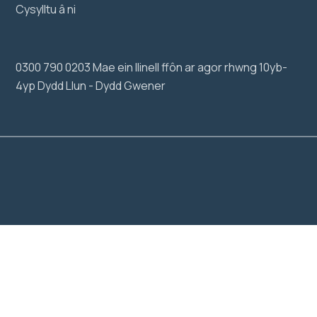
Cysylltu â ni
0300 790 0203 Mae ein llinell ffôn ar agor rhwng 10yb-
4yp Dydd Llun - Dydd Gwener