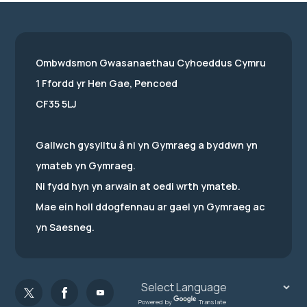
Ombwdsmon Gwasanaethau Cyhoeddus Cymru
1 Ffordd yr Hen Gae, Pencoed
CF35 5LJ
Gallwch gysylltu â ni yn Gymraeg a byddwn yn
ymateb yn Gymraeg.
Ni fydd hyn yn arwain at oedi wrth ymateb.
Mae ein holl ddogfennau ar gael yn Gymraeg ac
yn Saesneg.
Powered by
Translate