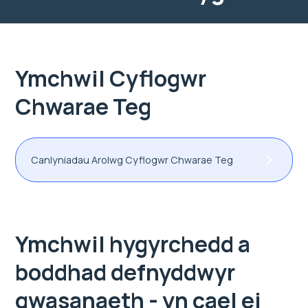
Ymchwil Cyflogwr
Chwarae Teg
Canlyniadau Arolwg Cyflogwr Chwarae Teg
Ymchwil hygyrchedd a
boddhad defnyddwyr
gwasanaeth - yn cael ei