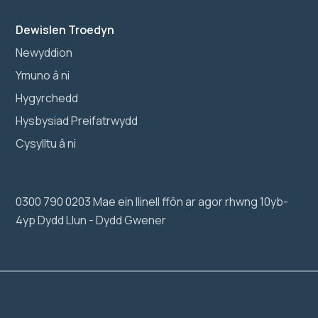
Dewislen Troedyn
Newyddion
Ymuno â ni
Hygyrchedd
Hysbysiad Preifatrwydd
Cysylltu â ni
0300 790 0203 Mae ein llinell ffôn ar agor rhwng 10yb-
4yp Dydd Llun - Dydd Gwener