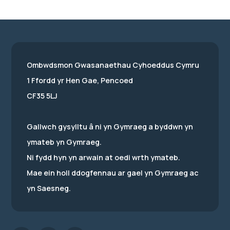
Ombwdsmon Gwasanaethau Cyhoeddus Cymru
1 Ffordd yr Hen Gae, Pencoed
CF35 5LJ
Gallwch gysylltu â ni yn Gymraeg a byddwn yn
ymateb yn Gymraeg.
Ni fydd hyn yn arwain at oedi wrth ymateb.
Mae ein holl ddogfennau ar gael yn Gymraeg ac
yn Saesneg.