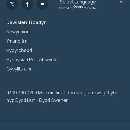
Powered by
Translate
Dewislen Troedyn
Newyddion
Ymuno â ni
Hygyrchedd
Hysbysiad Preifatrwydd
Cysylltu â ni
0300 790 0203 Mae ein llinell ffôn ar agor rhwng 10yb-
4yp Dydd Llun - Dydd Gwener