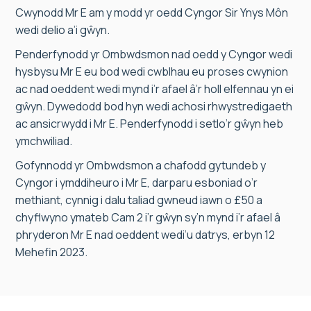
Cwynodd Mr E am y modd yr oedd Cyngor Sir Ynys Môn
wedi delio a’i gŵyn.
Penderfynodd yr Ombwdsmon nad oedd y Cyngor wedi
hysbysu Mr E eu bod wedi cwblhau eu proses cwynion
ac nad oeddent wedi mynd i’r afael â’r holl elfennau yn ei
gŵyn. Dywedodd bod hyn wedi achosi rhwystredigaeth
ac ansicrwydd i Mr E. Penderfynodd i setlo’r gŵyn heb
ymchwiliad.
Gofynnodd yr Ombwdsmon a chafodd gytundeb y
Cyngor i ymddiheuro i Mr E, darparu esboniad o’r
methiant, cynnig i dalu taliad gwneud iawn o £50 a
chyflwyno ymateb Cam 2 i’r gŵyn sy’n mynd i’r afael â
phryderon Mr E nad oeddent wedi’u datrys, erbyn 12
Mehefin 2023.