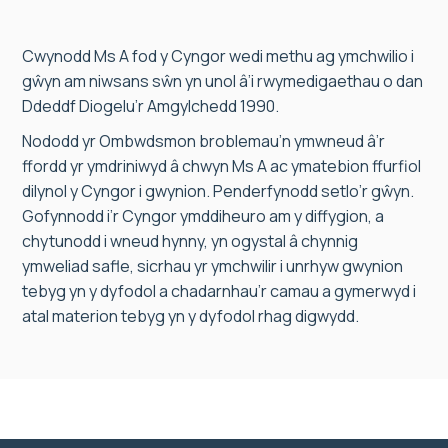
Cwynodd Ms A fod y Cyngor wedi methu ag ymchwilio i
gŵyn am niwsans sŵn yn unol â’i rwymedigaethau o dan
Ddeddf Diogelu’r Amgylchedd 1990.
Nododd yr Ombwdsmon broblemau’n ymwneud â’r
ffordd yr ymdriniwyd â chwyn Ms A ac ymatebion ffurfiol
dilynol y Cyngor i gwynion. Penderfynodd setlo’r gŵyn.
Gofynnodd i’r Cyngor ymddiheuro am y diffygion, a
chytunodd i wneud hynny, yn ogystal â chynnig
ymweliad safle, sicrhau yr ymchwilir i unrhyw gwynion
tebyg yn y dyfodol a chadarnhau’r camau a gymerwyd i
atal materion tebyg yn y dyfodol rhag digwydd.