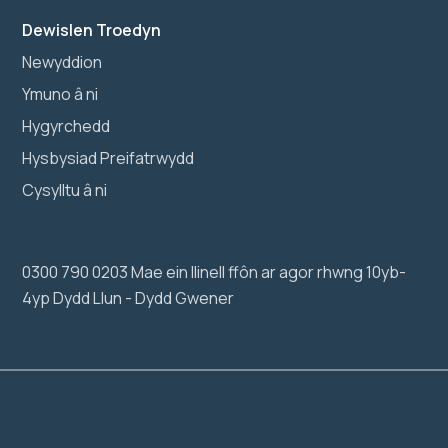
Dewislen Troedyn
Newyddion
Ymuno â ni
Hygyrchedd
Hysbysiad Preifatrwydd
Cysylltu â ni
0300 790 0203 Mae ein llinell ffôn ar agor rhwng 10yb-
4yp Dydd Llun - Dydd Gwener