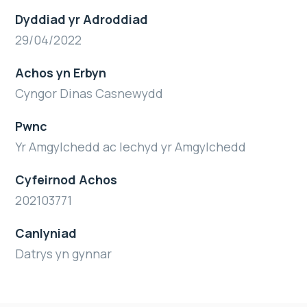
Dyddiad yr Adroddiad
29/04/2022
Achos yn Erbyn
Cyngor Dinas Casnewydd
Pwnc
Yr Amgylchedd ac Iechyd yr Amgylchedd
Cyfeirnod Achos
202103771
Canlyniad
Datrys yn gynnar