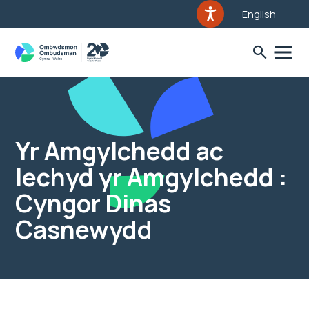
English
Yr Amgylchedd ac
Iechyd yr Amgylchedd :
Cyngor Dinas
Casnewydd