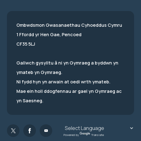
Ombwdsmon Gwasanaethau Cyhoeddus Cymru
1 Ffordd yr Hen Gae, Pencoed
CF35 5LJ
Gallwch gysylltu â ni yn Gymraeg a byddwn yn
ymateb yn Gymraeg.
Ni fydd hyn yn arwain at oedi wrth ymateb.
Mae ein holl ddogfennau ar gael yn Gymraeg ac
yn Saesneg.
Powered by
Translate