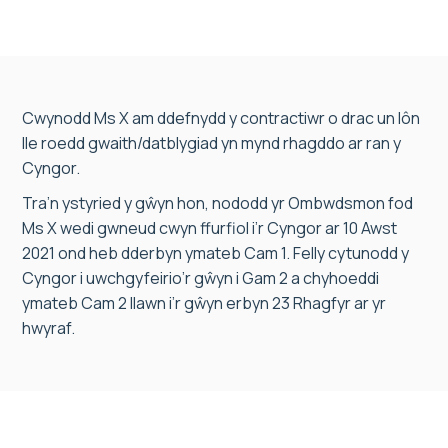
Cwynodd Ms X am ddefnydd y contractiwr o drac un lôn
lle roedd gwaith/datblygiad yn mynd rhagddo ar ran y
Cyngor.
Tra’n ystyried y gŵyn hon, nododd yr Ombwdsmon fod
Ms X wedi gwneud cwyn ffurfiol i’r Cyngor ar 10 Awst
2021 ond heb dderbyn ymateb Cam 1. Felly cytunodd y
Cyngor i uwchgyfeirio’r gŵyn i Gam 2 a chyhoeddi
ymateb Cam 2 llawn i’r gŵyn erbyn 23 Rhagfyr ar yr
hwyraf.