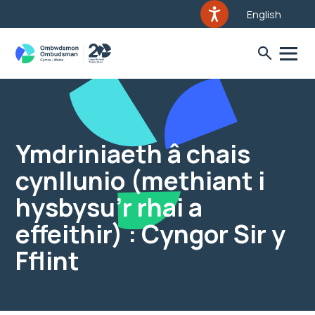
English
Ymdriniaeth â chais
cynllunio (methiant i
hysbysu’r rhai a
effeithir) : Cyngor Sir y
Fflint