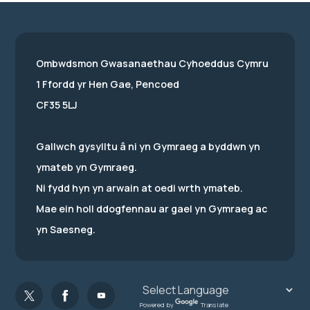
Ombwdsmon Gwasanaethau Cyhoeddus Cymru
1 Ffordd yr Hen Gae, Pencoed
CF35 5LJ
Gallwch gysylltu â ni yn Gymraeg a byddwn yn
ymateb yn Gymraeg.
Ni fydd hyn yn arwain at oedi wrth ymateb.
Mae ein holl ddogfennau ar gael yn Gymraeg ac
yn Saesneg.
Powered by
Translate