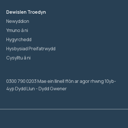
Dewislen Troedyn
Newyddion
Ymuno â ni
Hygyrchedd
Hysbysiad Preifatrwydd
Cysylltu â ni
0300 790 0203 Mae ein llinell ffôn ar agor rhwng 10yb-
4yp Dydd Llun - Dydd Gwener