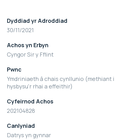
Dyddiad yr Adroddiad
30/11/2021
Achos yn Erbyn
Cyngor Sir y Fflint
Pwnc
Ymdriniaeth â chais cynllunio (methiant i
hysbysu'r rhai a effeithir)
Cyfeirnod Achos
202104828
Canlyniad
Datrys yn gynnar