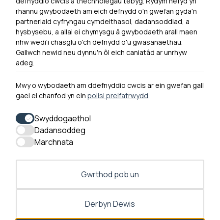
defnyddio cwcis a thechnolegau tebyg. Rydym hefyd yn
rhannu gwybodaeth am eich defnydd o'n gwefan gyda'n
Ymuno â ni
partneriaid cyfryngau cymdeithasol, dadansoddiad, a
Hygyrchedd
hysbysebu, a allai ei chymysgu â gwybodaeth arall maen
nhw wedi'i chasglu o'ch defnydd o'u gwasanaethau.
Hysbysiad Preifatrwydd
Gallwch newid neu dynnu'n ôl eich caniatâd ar unrhyw
Cysylltu â ni
adeg.
Mwy o wybodaeth am ddefnyddio cwcis ar ein gwefan gall
gael ei chanfod yn ein
polisi preifatrwydd
.
0300 790 0203 Mae ein llinell ffôn ar agor rhwng 10yb-
4yp Dydd Llun - Dydd Gwener
Swyddogaethol
Dadansoddeg
Marchnata
Gwrthod pob un
Derbyn Dewis