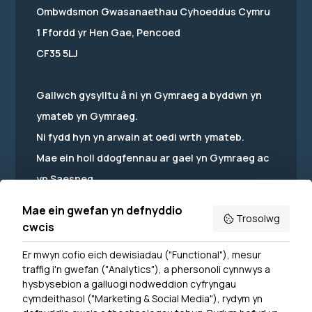
Ombwdsmon Gwasanaethau Cyhoeddus Cymru
1 Ffordd yr Hen Gae, Pencoed
CF35 5LJ
Gallwch gysylltu â ni yn Gymraeg a byddwn yn
ymateb yn Gymraeg.
Ni fydd hyn yn arwain at oedi wrth ymateb.
Mae ein holl ddogfennau ar gael yn Gymraeg ac
yn Saesneg.
Mae ein gwefan yn defnyddio
Trosolwg
cwcis
Er mwyn cofio eich dewisiadau ("Functional"), mesur
Powered by
Translate
traffig i'n gwefan ("Analytics"), a phersonoli cynnwys a
hysbysebion a galluogi nodweddion cyfryngau
Dewislen Troedyn
cymdeithasol ("Marketing & Social Media"), rydym yn
Newyddion