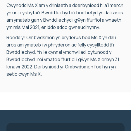
Cwynodd Ms X am y driniaeth a dderbyniodd hi a’i merch
yn un o ysbytai’r Bwrdd Iechyd a’i bod hefyd yn dal i aros
am ymateb gan y Bwrdd Iechyd i gŵyn ffurfiol a wnaeth
ym mis Mai 2021, er iddo addo gwneud hynny.
Roedd yr Ombwdsmon yn bryderus bod Ms X yn dal i
aros am ymateb i’w phryderon ac felly cysylltodd â’r
Bwrdd Iechyd. Yn lle cynnal ymchwiliad, cytunodd y
Bwrdd Iechyd i roi ymateb ffurfiol i gŵyn Ms X erbyn 31
Ionawr 2022. Derbyniodd yr Ombwdsmon fod hyn yn
setlo cwyn Ms X.