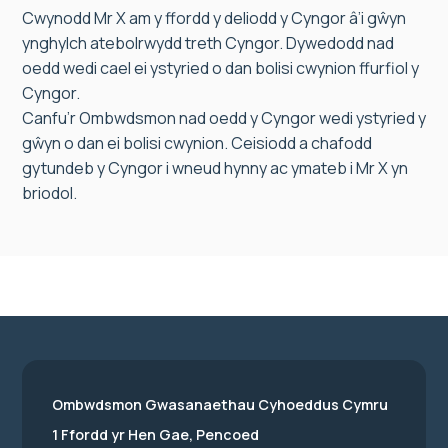
Cwynodd Mr X am y ffordd y deliodd y Cyngor â’i gŵyn
ynghylch atebolrwydd treth Cyngor. Dywedodd nad
oedd wedi cael ei ystyried o dan bolisi cwynion ffurfiol y
Cyngor.
Canfu’r Ombwdsmon nad oedd y Cyngor wedi ystyried y
gŵyn o dan ei bolisi cwynion. Ceisiodd a chafodd
gytundeb y Cyngor i wneud hynny ac ymateb i Mr X yn
briodol.
Ombwdsmon Gwasanaethau Cyhoeddus Cymru
1 Ffordd yr Hen Gae, Pencoed