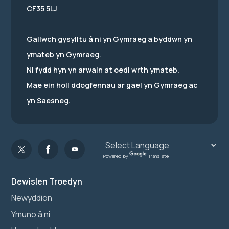
CF35 5LJ
Gallwch gysylltu â ni yn Gymraeg a byddwn yn
ymateb yn Gymraeg.
Ni fydd hyn yn arwain at oedi wrth ymateb.
Mae ein holl ddogfennau ar gael yn Gymraeg ac
yn Saesneg.
Powered by
Translate
Dewislen Troedyn
Newyddion
Ymuno â ni