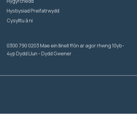
Hygyrchedd
Hysbysiad Preifatrwydd
Cysylltu â ni
0300 790 0203 Mae ein llinell ffôn ar agor rhwng 10yb-
4yp Dydd Llun - Dydd Gwener