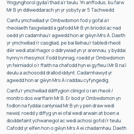
Ymgynghorol gyda’i thad a’r teulu. Yn anffodus, bu farw
Mr B yn ddiweddarach yn yr ysbyty ar 5 Tachwedd.
Canfu ymchwiliad yr Ombwdsmon fod y gofal a’r
rheolaeth fasgwlaidd a gafodd Mr B yn briodol ac nad
oedd yn cadarnhau’r agwedd hon ar gŵyn Mrs A. Daeth
yr ymchwiliad i’r casgliad, pe bai lleihau’r tabledi rheoli
dŵr wedi atal rhagor o ddirywiad yn yr arennau, y byddai
hynny’n rhesymol. Fodd bynnag, roedd yr Ombwdsmon
yn feirniadol o’r ffaith na chafodd hyn ei gyfleu i Mr B na’i
deulu a achosodd drallod iddynt. Cadarnhawyd yr
agwedd hon ar gŵyn Mrs A i raddau cyfyngedig.
Canfu’r ymchwiliad ddiffygion clinigol o ran rheoli /
monitro dos warffarin Mr B. Er bod yr Ombwdsmon yn
fodlon na fyddai canlyniad Mr B yn y pen draw wedi
newid, roedd y diffyg yn ei ofal wedi arwain at boen a
dioddefaint ychwanegol ac wedi achosi gofid i’r teulu.
Cafodd yr elfen hon o gŵyn Mrs A ei chadarnhau. Daeth