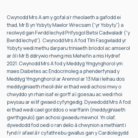
Cwynodd Mrs A am y gofal a’r rheolaeth a gafodd ei
thad, Mr B yn Ysbyty Maelor Wrecsam (“yr Ysbyty”) a
reolwyd gan Fwrdd Iechyd Prifysgol Betsi Cadwaladr (“y
Bwrdd Iechyd”). Cwynodd Mrs A fod Tîm Fasgwlaidd yr
Ysbyty wedi methu darparu triniaeth briodol ac amserol
ar ôl i Mr B ddirywio rhwng mis Mehefin a mis Hydref
2021. Cwynodd Mrs A fod y Meddyg Ymgynghorol ym
maes Diabetes ac Endocrinoleg a phenderfyniad y
Meddyg Ymgynghorol ar Arennol ar 13 Mai i leihau dos
meddyginiaeth rheoli dŵr ei thad wedi achosi mwy o
chwyddo yn rhan isaf ei gorff a’i goesau ac wedi rhoi
pwysau ar ei lif gwaed cyfyngedig. Dywedodd Mrs A fod
ei thad wedi cael gorddos o warffarin (meddyginiaeth
gwrthgeulo) gan achosi gwaedu mewnol. Yn olaf,
dywedodd fod oedi o ran delio â chwynion a methiant i
fynd i’r afael â’r cyfathrebu gwallus gan y Cardiolegydd