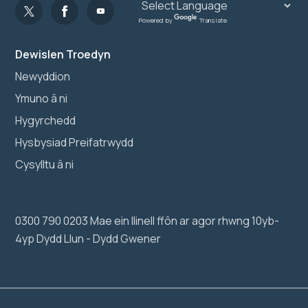
Powered by
Translate
Dewislen Troedyn
Newyddion
Ymuno â ni
Hygyrchedd
Hysbysiad Preifatrwydd
Cysylltu â ni
0300 790 0203 Mae ein llinell ffôn ar agor rhwng 10yb-
4yp Dydd Llun - Dydd Gwener