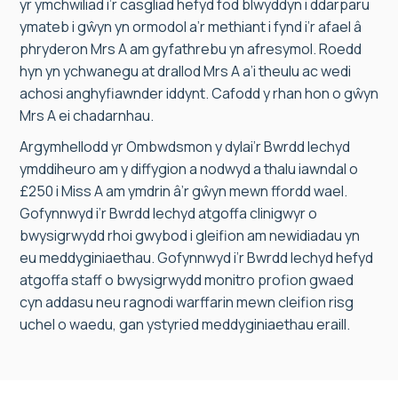
yr ymchwiliad i’r casgliad hefyd fod blwyddyn i ddarparu
ymateb i gŵyn yn ormodol a’r methiant i fynd i’r afael â
phryderon Mrs A am gyfathrebu yn afresymol. Roedd
hyn yn ychwanegu at drallod Mrs A a’i theulu ac wedi
achosi anghyfiawnder iddynt. Cafodd y rhan hon o gŵyn
Mrs A ei chadarnhau.
Argymhellodd yr Ombwdsmon y dylai’r Bwrdd Iechyd
ymddiheuro am y diffygion a nodwyd a thalu iawndal o
£250 i Miss A am ymdrin â’r gŵyn mewn ffordd wael.
Gofynnwyd i’r Bwrdd Iechyd atgoffa clinigwyr o
bwysigrwydd rhoi gwybod i gleifion am newidiadau yn
eu meddyginiaethau. Gofynnwyd i’r Bwrdd Iechyd hefyd
atgoffa staff o bwysigrwydd monitro profion gwaed
cyn addasu neu ragnodi warffarin mewn cleifion risg
uchel o waedu, gan ystyried meddyginiaethau eraill.