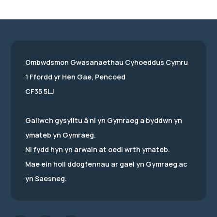
Ombwdsmon Gwasanaethau Cyhoeddus Cymru
1 Ffordd yr Hen Gae, Pencoed
CF35 5LJ
Gallwch gysylltu â ni yn Gymraeg a byddwn yn
ymateb yn Gymraeg.
Ni fydd hyn yn arwain at oedi wrth ymateb.
Mae ein holl ddogfennau ar gael yn Gymraeg ac
yn Saesneg.