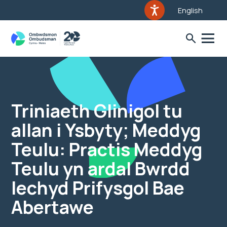
English
Triniaeth Glinigol tu
allan i Ysbyty; Meddyg
Teulu: Practis Meddyg
Teulu yn ardal Bwrdd
Iechyd Prifysgol Bae
Abertawe