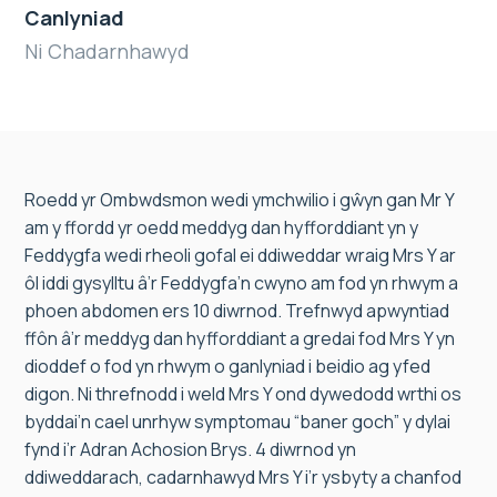
Canlyniad
Ni Chadarnhawyd
Roedd yr Ombwdsmon wedi ymchwilio i gŵyn gan Mr Y
am y ffordd yr oedd meddyg dan hyfforddiant yn y
Feddygfa wedi rheoli gofal ei ddiweddar wraig Mrs Y ar
ôl iddi gysylltu â’r Feddygfa’n cwyno am fod yn rhwym a
phoen abdomen ers 10 diwrnod. Trefnwyd apwyntiad
ffôn â’r meddyg dan hyfforddiant a gredai fod Mrs Y yn
dioddef o fod yn rhwym o ganlyniad i beidio ag yfed
digon. Ni threfnodd i weld Mrs Y ond dywedodd wrthi os
byddai’n cael unrhyw symptomau “baner goch” y dylai
fynd i’r Adran Achosion Brys. 4 diwrnod yn
ddiweddarach, cadarnhawyd Mrs Y i’r ysbyty a chanfod