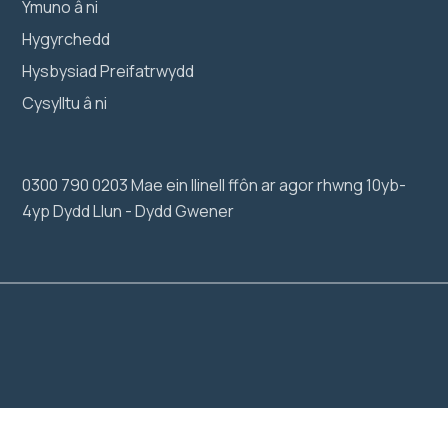
Ymuno â ni
Hygyrchedd
Hysbysiad Preifatrwydd
Cysylltu â ni
0300 790 0203 Mae ein llinell ffôn ar agor rhwng 10yb-
4yp Dydd Llun - Dydd Gwener