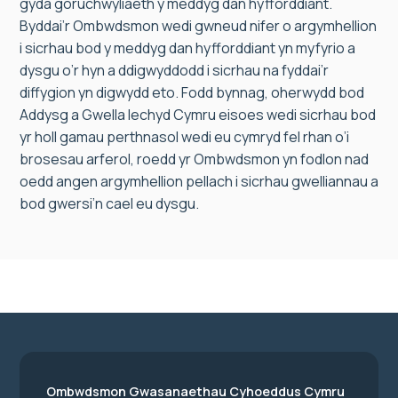
gyda goruchwyliaeth y meddyg dan hyfforddiant.
Byddai’r Ombwdsmon wedi gwneud nifer o argymhellion
i sicrhau bod y meddyg dan hyfforddiant yn myfyrio a
dysgu o’r hyn a ddigwyddodd i sicrhau na fyddai’r
diffygion yn digwydd eto. Fodd bynnag, oherwydd bod
Addysg a Gwella Iechyd Cymru eisoes wedi sicrhau bod
yr holl gamau perthnasol wedi eu cymryd fel rhan o’i
brosesau arferol, roedd yr Ombwdsmon yn fodlon nad
oedd angen argymhellion pellach i sicrhau gwelliannau a
bod gwersi’n cael eu dysgu.
Ombwdsmon Gwasanaethau Cyhoeddus Cymru