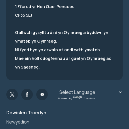
1 Ffordd yr Hen Gae, Pencoed
CF35 5LJ
Gallwch gysylltu â ni yn Gymraeg a byddwn yn
ymateb yn Gymraeg.
Ni fydd hyn yn arwain at oedi wrth ymateb.
Mae ein holl ddogfennau ar gael yn Gymraeg ac
yn Saesneg.
Powered by
Translate
Dewislen Troedyn
Newyddion