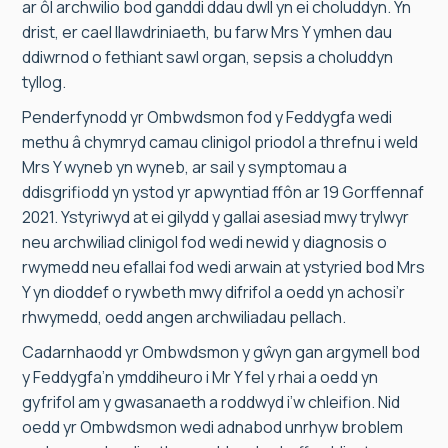
ar ôl archwilio bod ganddi ddau dwll yn ei choluddyn. Yn
drist, er cael llawdriniaeth, bu farw Mrs Y ymhen dau
ddiwrnod o fethiant sawl organ, sepsis a choluddyn
tyllog.
Penderfynodd yr Ombwdsmon fod y Feddygfa wedi
methu â chymryd camau clinigol priodol a threfnu i weld
Mrs Y wyneb yn wyneb, ar sail y symptomau a
ddisgrifiodd yn ystod yr apwyntiad ffôn ar 19 Gorffennaf
2021. Ystyriwyd at ei gilydd y gallai asesiad mwy trylwyr
neu archwiliad clinigol fod wedi newid y diagnosis o
rwymedd neu efallai fod wedi arwain at ystyried bod Mrs
Y yn dioddef o rywbeth mwy difrifol a oedd yn achosi’r
rhwymedd, oedd angen archwiliadau pellach.
Cadarnhaodd yr Ombwdsmon y gŵyn gan argymell bod
y Feddygfa’n ymddiheuro i Mr Y fel y rhai a oedd yn
gyfrifol am y gwasanaeth a roddwyd i’w chleifion. Nid
oedd yr Ombwdsmon wedi adnabod unrhyw broblem