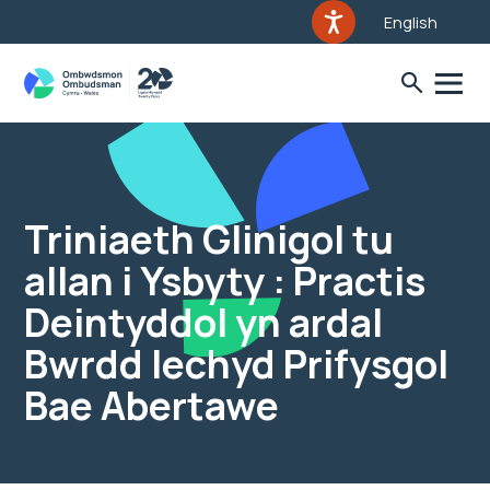
English
Triniaeth Glinigol tu
allan i Ysbyty : Practis
Deintyddol yn ardal
Bwrdd Iechyd Prifysgol
Bae Abertawe