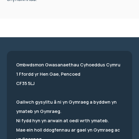
Ombwdsmon Gwasanaethau Cyhoeddus Cymru
1 Ffordd yr Hen Gae, Pencoed
CF35 5LJ
Gallwch gysylltu â ni yn Gymraeg a byddwn yn
ymateb yn Gymraeg.
Ni fydd hyn yn arwain at oedi wrth ymateb.
Mae ein holl ddogfennau ar gael yn Gymraeg ac