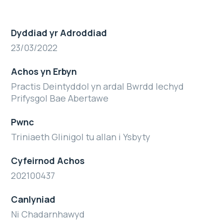
Dyddiad yr Adroddiad
23/03/2022
Achos yn Erbyn
Practis Deintyddol yn ardal Bwrdd Iechyd
Prifysgol Bae Abertawe
Pwnc
Triniaeth Glinigol tu allan i Ysbyty
Cyfeirnod Achos
202100437
Canlyniad
Ni Chadarnhawyd