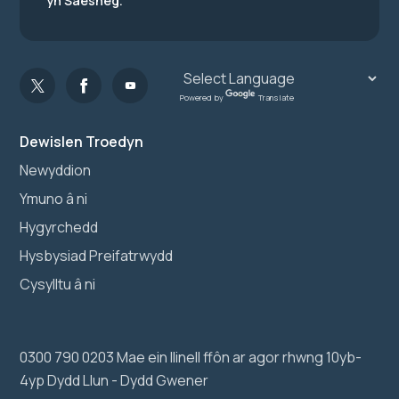
yn Saesneg.
Powered by
Translate
Dewislen Troedyn
Newyddion
Ymuno â ni
Hygyrchedd
Hysbysiad Preifatrwydd
Cysylltu â ni
0300 790 0203 Mae ein llinell ffôn ar agor rhwng 10yb-
4yp Dydd Llun - Dydd Gwener