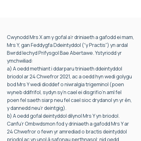
Cwynodd Mrs X am y gofal a’r driniaeth a gafodd ei mam,
Mrs Y, gan Feddygfa Ddeintyddol (“y Practis”) yn ardal
Bwrdd Iechyd Prifysgol Bae Abertawe. Ystyriodd yr
ymchwiliad:
a) A oedd methiant i ddarparu triniaeth ddeintyddol
briodol ar 24 Chwefror 2021, ac a oedd hyn wedi golygu
bod Mrs Y wedi dioddef o niwralgia trigeminol (poen
wyneb ddifrifol, sydyn sy’n cael ei disgrifio’n aml fel
poen fel saeth siarp neu fel cael sioc drydanol yn yr ên,
y dannedd neu’r deintgig).
b) A oedd gofal deintyddol dilynol Mrs Y yn briodol.
Canfu’r Ombwdsmon fod y driniaeth a gafodd Mrs Y ar
24 Chwefror o fewn yr amrediad o bractis deintyddol
priodol ac yn unol â safonau perthnasol; nid oedd