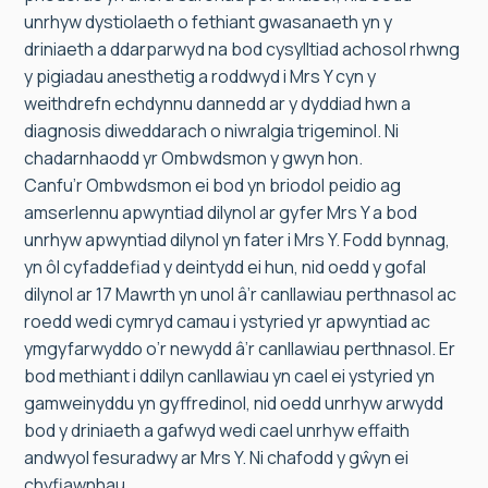
unrhyw dystiolaeth o fethiant gwasanaeth yn y
driniaeth a ddarparwyd na bod cysylltiad achosol rhwng
y pigiadau anesthetig a roddwyd i Mrs Y cyn y
weithdrefn echdynnu dannedd ar y dyddiad hwn a
diagnosis diweddarach o niwralgia trigeminol. Ni
chadarnhaodd yr Ombwdsmon y gwyn hon.
Canfu’r Ombwdsmon ei bod yn briodol peidio ag
amserlennu apwyntiad dilynol ar gyfer Mrs Y a bod
unrhyw apwyntiad dilynol yn fater i Mrs Y. Fodd bynnag,
yn ôl cyfaddefiad y deintydd ei hun, nid oedd y gofal
dilynol ar 17 Mawrth yn unol â’r canllawiau perthnasol ac
roedd wedi cymryd camau i ystyried yr apwyntiad ac
ymgyfarwyddo o’r newydd â’r canllawiau perthnasol. Er
bod methiant i ddilyn canllawiau yn cael ei ystyried yn
gamweinyddu yn gyffredinol, nid oedd unrhyw arwydd
bod y driniaeth a gafwyd wedi cael unrhyw effaith
andwyol fesuradwy ar Mrs Y. Ni chafodd y gŵyn ei
chyfiawnhau.