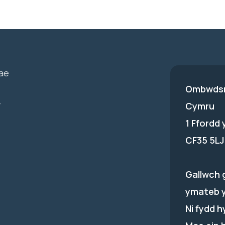
ae
Ombwdsm
-
Cymru
1 Ffordd
CF35 5LJ
Gallwch 
ymateb 
Ni fydd 