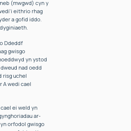
yneb (mwgwd) cyn y
edi’i eithrio rhag
der a gofid iddo.
dyginiaeth.
 o Ddeddf
hag gwisgo
yhoeddwyd yn ystod
i dweud nad oedd
 risg uchel
r A wedi cael
cael ei weld yn
gynghoriadau ar-
 yn orfodol gwisgo