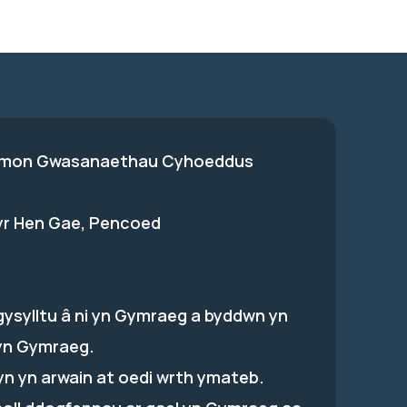
on Gwasanaethau Cyhoeddus
 yr Hen Gae, Pencoed
gysylltu â ni yn Gymraeg a byddwn yn
yn Gymraeg.
hyn yn arwain at oedi wrth ymateb.