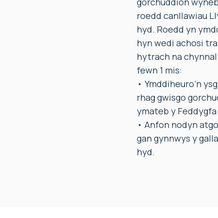
gorchuddion wyneb m
roedd canllawiau Ll
hyd. Roedd yn ymdd
hyn wedi achosi tra
hytrach na chynnal 
fewn 1 mis:
• Ymddiheuro’n ysgr
rhag gwisgo gorchu
ymateb y Feddygfa 
• Anfon nodyn atgof
gan gynnwys y gallai
hyd.