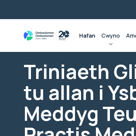
Hafan
Cwyno
Am
Triniaeth Gl
tu allan i Ys
Meddyg Teul
Practis Me