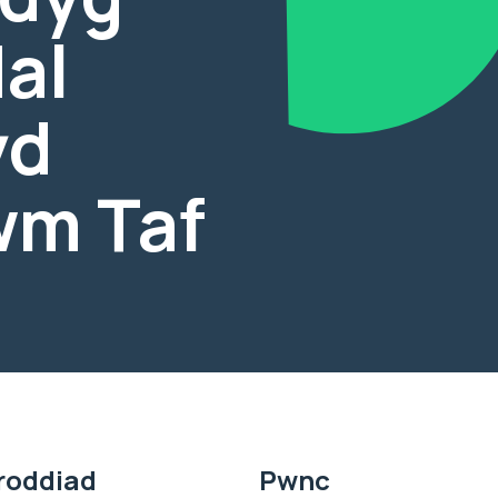
dal
yd
wm Taf
roddiad
Pwnc