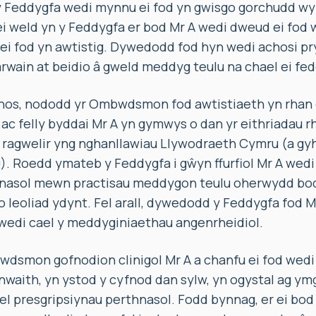
 Feddygfa wedi mynnu ei fod yn gwisgo gorchudd w
ei weld yn y Feddygfa er bod Mr A wedi dweud ei fod w
 fod yn awtistig. Dywedodd fod hyn wedi achosi pry
wain at beidio â gweld meddyg teulu na chael ei fed
chos, nododd yr Ombwdsmon fod awtistiaeth yn rhan
c felly byddai Mr A yn gymwys o dan yr eithriadau r
ragwelir yng nghanllawiau Llywodraeth Cymru (a g
. Roedd ymateb y Feddygfa i gŵyn ffurfiol Mr A wed
hnasol mewn practisau meddygon teulu oherwydd bod
leoliad ydynt. Fel arall, dywedodd y Feddygfa fod M
 wedi cael y meddyginiaethau angenrheidiol.
dsmon gofnodion clinigol Mr A a chanfu ei fod wedi 
nwaith, yn ystod y cyfnod dan sylw, yn ogystal ag ym
el presgripsiynau perthnasol. Fodd bynnag, er ei bod