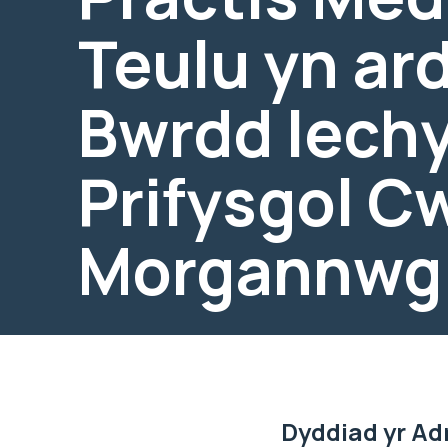
Teulu yn ar
Bwrdd Iech
Prifysgol C
Morgannwg
Dyddiad yr Ad