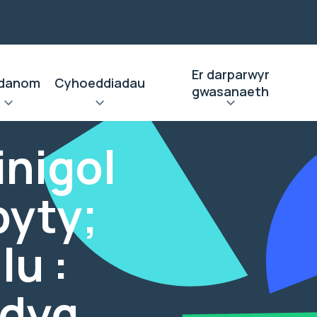
Er darparwyr
danom
Cyhoeddiadau
gwasanaeth
inigol
byty;
u :
ddyg