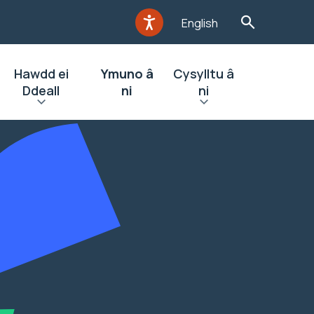
English
Hawdd ei
Ymuno â
Cysylltu â
Ddeall
ni
ni