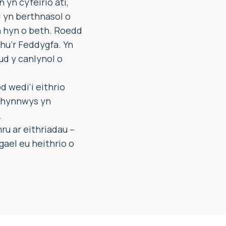
yn cyfeirio ati,
d yn berthnasol o
 hyn o beth. Roedd
hu’r Feddygfa. Yn
ud y canlynol o
 wedi’i eithrio
chynnwys yn
.
ru ar eithriadau –
gael eu heithrio o