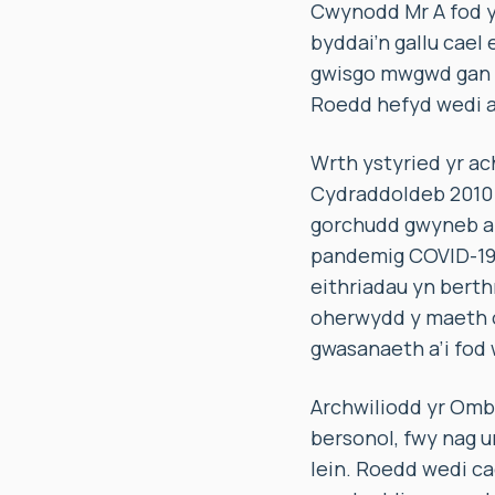
Cwynodd Mr A fod y
byddai’n gallu cael 
gwisgo mwgwd gan ei
Roedd hefyd wedi ar
Wrth ystyried yr a
Cydraddoldeb 2010 a
gorchudd gwyneb a 
pandemig COVID-19)
eithriadau yn bert
oherwydd y maeth o 
gwasanaeth a’i fod
Archwiliodd yr Ombw
bersonol, fwy nag u
lein. Roedd wedi ca