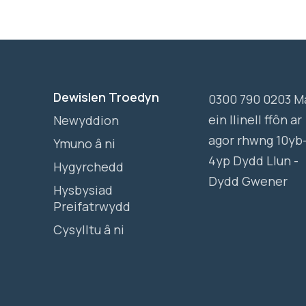
Dewislen Troedyn
0300 790 0203 M
ein llinell ffôn ar
Newyddion
agor rhwng 10yb
Ymuno â ni
4yp Dydd Llun -
Hygyrchedd
Dydd Gwener
Hysbysiad
Preifatrwydd
Cysylltu â ni