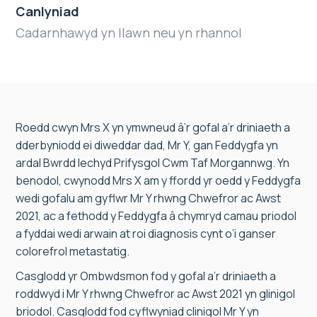
Canlyniad
Cadarnhawyd yn llawn neu yn rhannol
Roedd cwyn Mrs X yn ymwneud â’r gofal a’r driniaeth a
dderbyniodd ei diweddar dad, Mr Y, gan Feddygfa yn
ardal Bwrdd Iechyd Prifysgol Cwm Taf Morgannwg. Yn
benodol, cwynodd Mrs X am y ffordd yr oedd y Feddygfa
wedi gofalu am gyflwr Mr Y rhwng Chwefror ac Awst
2021, ac a fethodd y Feddygfa â chymryd camau priodol
a fyddai wedi arwain at roi diagnosis cynt o’i ganser
colorefrol metastatig.
Casglodd yr Ombwdsmon fod y gofal a’r driniaeth a
roddwyd i Mr Y rhwng Chwefror ac Awst 2021 yn glinigol
briodol. Casglodd fod cyflwyniad clinigol Mr Y yn