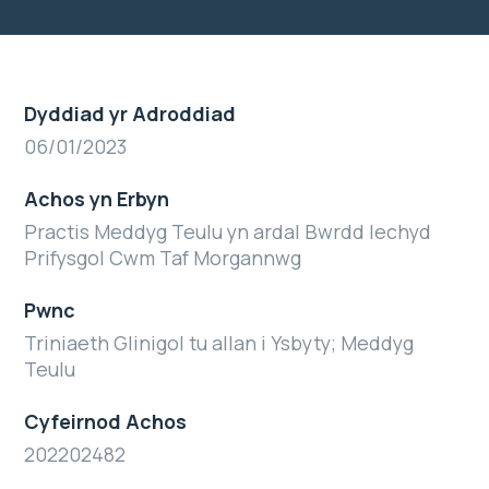
Dyddiad yr Adroddiad
06/01/2023
Achos yn Erbyn
Practis Meddyg Teulu yn ardal Bwrdd Iechyd
Prifysgol Cwm Taf Morgannwg
Pwnc
Triniaeth Glinigol tu allan i Ysbyty; Meddyg
Teulu
Cyfeirnod Achos
202202482