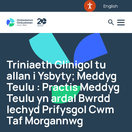
English
Triniaeth Glinigol tu
allan i Ysbyty; Meddyg
Teulu : Practis Meddyg
Teulu yn ardal Bwrdd
Iechyd Prifysgol Cwm
Taf Morgannwg