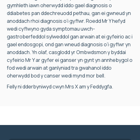
gymhleth iawn oherwydd iddo gael diagnosis o
ddiabetes pan ddechreuodd pethau, gan ei gwneud yn
anoddach rhoi diagnosis o’i gyflwr. Roedd Mr Y hefyd
wedi cyflwyno gyda symptomau uwch-
gastroberfeddol sylweddol gan arwain at ei gyfeirio ac i
gael endosgopi, ond gan wneud diagnosis o’i gyflwr yn
anoddach. Yn olaf, casglodd yr Ombwdsmon y byddai
cyfeirio Mr Y ar gyfer ei ganser yn gynt yn annhebygol o
fod wedi arwain at ganlyniad tra gwahanol iddo
oherwydd bod y canser wedi mynd mor bell.
Felly ni dderbyniwyd cwyn Mrs X am y Feddygfa.