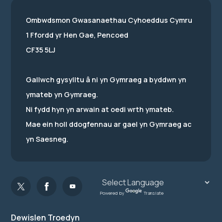
Ombwdsmon Gwasanaethau Cyhoeddus Cymru
1 Ffordd yr Hen Gae, Pencoed
CF35 5LJ
Gallwch gysylltu â ni yn Gymraeg a byddwn yn
ymateb yn Gymraeg.
Ni fydd hyn yn arwain at oedi wrth ymateb.
Mae ein holl ddogfennau ar gael yn Gymraeg ac
yn Saesneg.
Powered by
Translate
Dewislen Troedyn