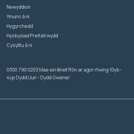
Newyddion
Ymuno â ni
Hygyrchedd
Hysbysiad Preifatrwydd
Cysylltu â ni
0300 790 0203 Mae ein llinell ffôn ar agor rhwng 10yb-
4yp Dydd Llun - Dydd Gwener