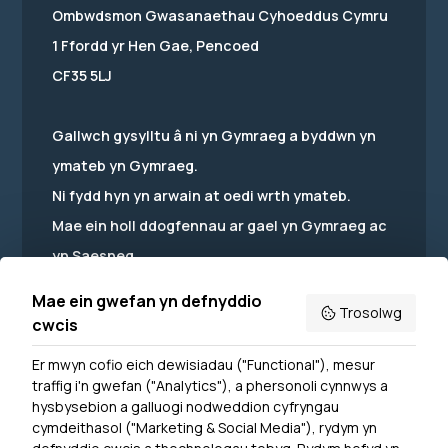
Ombwdsmon Gwasanaethau Cyhoeddus Cymru
1 Ffordd yr Hen Gae, Pencoed
CF35 5LJ
Gallwch gysylltu â ni yn Gymraeg a byddwn yn
ymateb yn Gymraeg.
Ni fydd hyn yn arwain at oedi wrth ymateb.
Mae ein holl ddogfennau ar gael yn Gymraeg ac
yn Saesneg.
Mae ein gwefan yn defnyddio
Trosolwg
cwcis
Er mwyn cofio eich dewisiadau ("Functional"), mesur
Powered by
Translate
traffig i'n gwefan ("Analytics"), a phersonoli cynnwys a
hysbysebion a galluogi nodweddion cyfryngau
Dewislen Troedyn
cymdeithasol ("Marketing & Social Media"), rydym yn
Newyddion