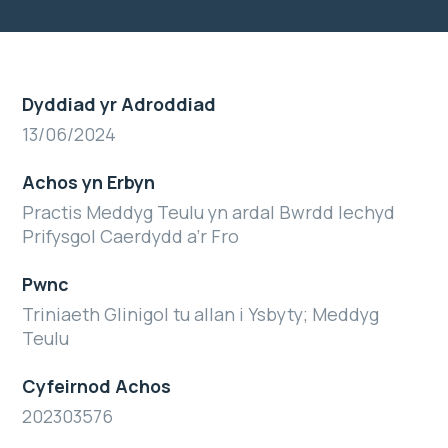
Dyddiad yr Adroddiad
13/06/2024
Achos yn Erbyn
Practis Meddyg Teulu yn ardal Bwrdd Iechyd
Prifysgol Caerdydd a’r Fro
Pwnc
Triniaeth Glinigol tu allan i Ysbyty; Meddyg
Teulu
Cyfeirnod Achos
202303576