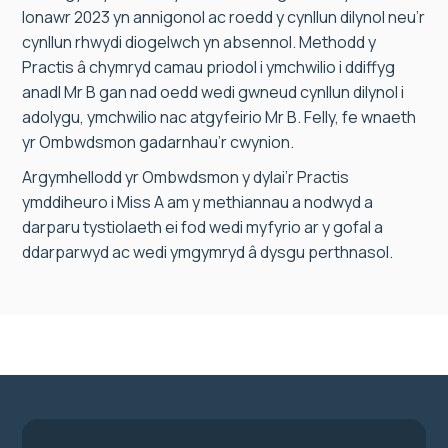
Ionawr 2023 yn annigonol ac roedd y cynllun dilynol neu’r
cynllun rhwydi diogelwch yn absennol. Methodd y
Practis â chymryd camau priodol i ymchwilio i ddiffyg
anadl Mr B gan nad oedd wedi gwneud cynllun dilynol i
adolygu, ymchwilio nac atgyfeirio Mr B. Felly, fe wnaeth
yr Ombwdsmon gadarnhau’r cwynion.
Argymhellodd yr Ombwdsmon y dylai’r Practis
ymddiheuro i Miss A am y methiannau a nodwyd a
darparu tystiolaeth ei fod wedi myfyrio ar y gofal a
ddarparwyd ac wedi ymgymryd â dysgu perthnasol.