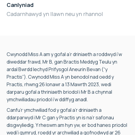
Canlyniad
Cadarnhawyd yn llawn neu yn rhannol
Cwynodd Miss A am y gofal a’r driniaeth a roddwyd i’w
diweddar frawd, Mr B, gan Bractis Meddyg Teulu yn
ardal Bwrdd Iechyd Prifysgol Aneurin Bevan (“y
Practis”). Cwynodd Miss A yn benodol nad oedd y
Practis, rhwng 26 Ionawr a 13 Mawrth 2023, wedi
darparu gofal a thriniaeth briodol i Mr B a chynnal
ymchwiliadau priodol i’w ddiffyg anadl.
Canfu’r ymchwiliad fod y gofal a’r driniaeth a
ddarparwyd i Mr C gan y Practis yn is na’r safonau
disgwyliedig. Y rheswm am hyn yw, er bod hanes priodol
wedi’i gymryd, roedd yr archwiliad a gofnodwyd ar 26