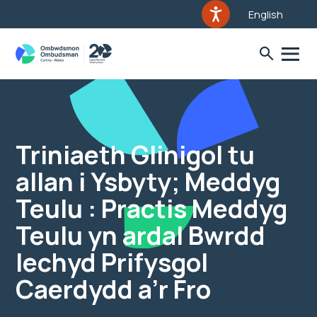
English
Triniaeth Glinigol tu
allan i Ysbyty; Meddyg
Teulu : Practis Meddyg
Teulu yn ardal Bwrdd
Iechyd Prifysgol
Caerdydd a’r Fro