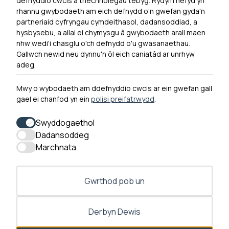
defnyddio cwcis a thechnolegau tebyg. Rydym hefyd yn
rhannu gwybodaeth am eich defnydd o'n gwefan gyda'n
Ymuno â ni
partneriaid cyfryngau cymdeithasol, dadansoddiad, a
Hygyrchedd
hysbysebu, a allai ei chymysgu â gwybodaeth arall maen
nhw wedi'i chasglu o'ch defnydd o'u gwasanaethau.
Hysbysiad Preifatrwydd
Gallwch newid neu dynnu'n ôl eich caniatâd ar unrhyw
Cysylltu â ni
adeg.
Mwy o wybodaeth am ddefnyddio cwcis ar ein gwefan gall
gael ei chanfod yn ein
polisi preifatrwydd
.
0300 790 0203 Mae ein llinell ffôn ar agor rhwng 10yb-
4yp Dydd Llun - Dydd Gwener
Swyddogaethol
Dadansoddeg
Marchnata
Gwrthod pob un
Derbyn Dewis