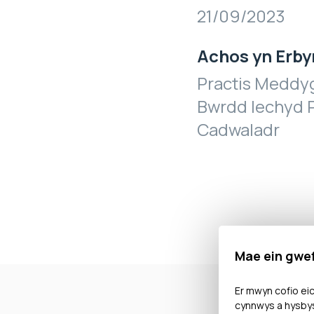
21/09/2023
Achos yn Erby
Practis Meddyg
Bwrdd Iechyd P
Cadwaladr
Mae ein gwe
Er mwyn cofio eic
cynnwys a hysbys