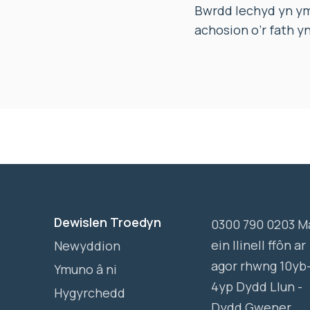
Bwrdd Iechyd yn ymd
achosion o’r fath yn
Dewislen Troedyn
0300 790 0203 M
ein llinell ffôn ar
Newyddion
agor rhwng 10yb
Ymuno â ni
4yp Dydd Llun -
Hygyrchedd
Dydd Gwener