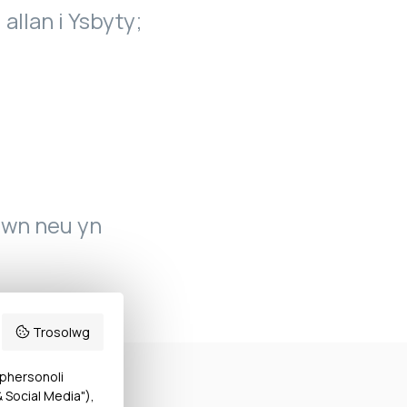
 allan i Ysbyty;
awn neu yn
Trosolwg
 phersonoli
Social Media"),