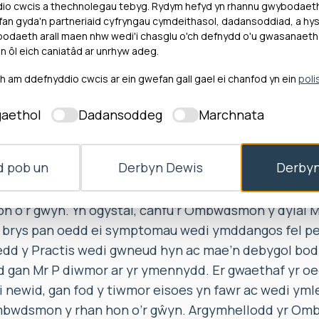
dio cwcis a thechnolegau tebyg. Rydym hefyd yn rhannu gwybodaet
an gyda'n partneriaid cyfryngau cymdeithasol, dadansoddiad, a hysb
n ei diweddar ŵr, Mr P, ynghylch Bwrdd Iechyd Prifys
daeth arall maen nhw wedi'i chasglu o'ch defnydd o'u gwasanaeth
 Iechyd”) ac am Bractis Meddyg Teulu (“y Practis”) 
n ôl eich caniatâd ar unrhyw adeg.
 P am y ffordd yr oedd y Bwrdd Iechyd wedi delio â
am ddefnyddio cwcis ar ein gwefan gall gael ei chanfod yn ein
poli
rwyd gan y Practis. Hefyd, cwynodd Mrs P am y drini
Practis o fis Chwefror 2021 ymlaen. Dywedodd fod y 
aethol
Dadansoddeg
Marchnata
ad â meddyg pan ddangosodd ei gŵr symptomau niwr
Mrs P fod hyn wedi achosi oedi o 7 wythnos cyn i’w 
 pob un
Derbyn Dewis
Derbyn
 adolygiad gan arbenigwr a chael diagnosis o ganser te
rdd Iechyd wedi delio â chwyn Mrs P yn briodol ac
n o’r gŵyn. Yn ogystal, canfu’r Ombwdsmon y dylai M
ol brys pan oedd ei symptomau wedi ymddangos fel p
edd y Practis wedi gwneud hyn ac mae’n debygol bod
 gan Mr P diwmor ar yr ymennydd. Er gwaethaf yr oed
 newid, gan fod y tiwmor eisoes yn fawr ac wedi yml
bwdsmon y rhan hon o’r gŵyn. Argymhellodd yr Om