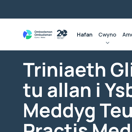
Hafan
Cwyno
Am
Triniaeth Gl
tu allan i Ys
Meddyg Teul
Practis Me