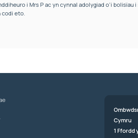
diheuro i Mrs P ac yn cynnal adolygiad o’i bolisïau i
 codi eto.
ae
Ombwdsm
-
Cymru
1 Ffordd