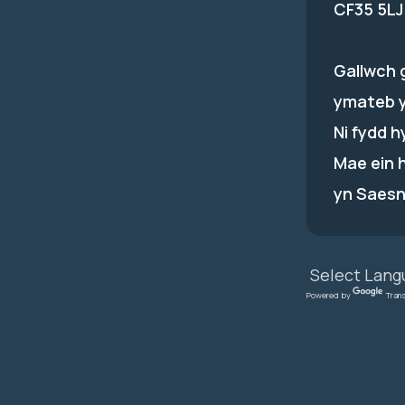
CF35 5LJ
Gallwch 
ymateb 
Ni fydd 
Mae ein 
yn Saesn
Powered by
Tran