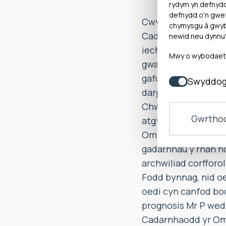
rydym yn defnyd
defnydd o'n gwef
Cwynodd Mrs P ar ra
chymysgu â gwybo
Cadwaladr (“y Bwrdd
newid neu dynnu'
iechyd. Cwynodd Mrs
Mwy o wybodaeth 
gwasanaeth a ddarpa
gafodd Mr P gan y 
Swyddog
darparu ymgynghori
Chwefror. Dywedodd 
Gwrthod
atgyfeirio ar gyfer
Ombwdsmon bod y Bw
gadarnhau y rhan ho
archwiliad corffor
Fodd bynnag, nid o
oedi cyn canfod bod
prognosis Mr P wedi
Cadarnhaodd yr Om