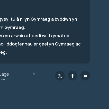
gysylltu â ni yn Gymraeg a byddwn yn
yn Gymraeg.
hyn yn arwain at oedi wrth ymateb.
holl ddogfennau ar gael yn Gymraeg ac
eg.
slate