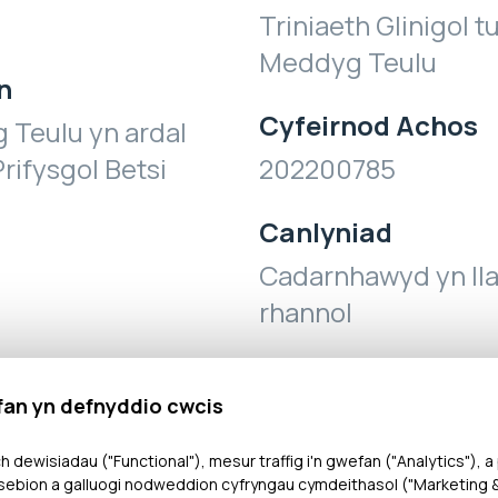
Triniaeth Glinigol tu
Meddyg Teulu
n
Cyfeirnod Achos
 Teulu yn ardal
rifysgol Betsi
202200785
Canlyniad
Cadarnhawyd yn ll
rhannol
fan yn defnyddio cwcis
h dewisiadau ("Functional"), mesur traffig i'n gwefan ("Analytics"), a
ebion a galluogi nodweddion cyfryngau cymdeithasol ("Marketing & 