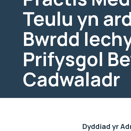
Teulu yn ar
Bwrdd Iech
Prifysgol Be
Cadwaladr
Dyddiad yr Ad