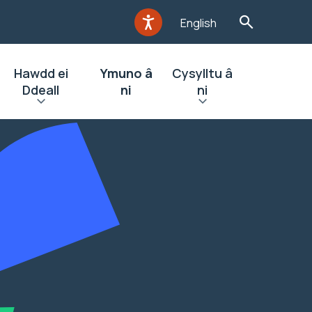
English
Hawdd ei
Ymuno â
Cysylltu â
Ddeall
ni
ni