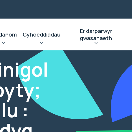
Er darparwyr
danom
Cyhoeddiadau
gwasanaeth
inigol
byty;
u :
ddyg