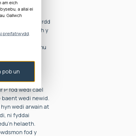
h am eich
ysebu, a allai ei
gol Betsi
au. Gallwch
yn yr un ardal bwrdd
’i chwyn ynghylch y
si preifatrwydd
.
aeth a’r gofal a
Practis wedi methu
olegol ar 17
gŵr gael ei
 pob un
rfynol. Canfu’r
 ni wnaeth
r P fod wedi cael
e baent wedi newid.
 hyn wedi arwain at
i, ni fyddai
edu’n helaeth.
bwdsmon fod y