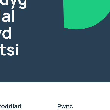
dal
yd
tsi
roddiad
Pwnc