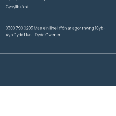
Cysylltu â ni
0300 790 0203 Mae ein llinell ffôn ar agor rhwng 10yb-
4yp Dydd Llun - Dydd Gwener