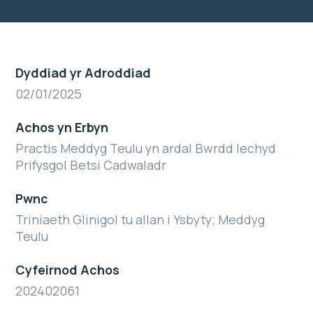
Dyddiad yr Adroddiad
02/01/2025
Achos yn Erbyn
Practis Meddyg Teulu yn ardal Bwrdd Iechyd
Prifysgol Betsi Cadwaladr
Pwnc
Triniaeth Glinigol tu allan i Ysbyty; Meddyg
Teulu
Cyfeirnod Achos
202402061