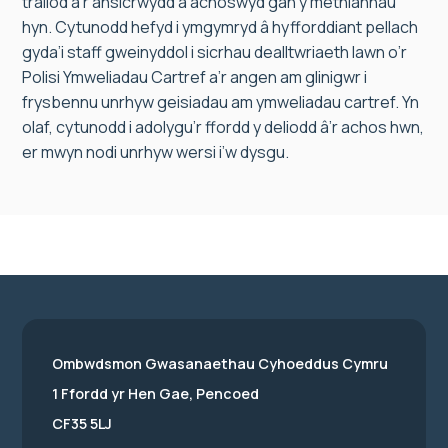
trallod a’r ansicrwydd a achoswyd gan y methiannau
hyn. Cytunodd hefyd i ymgymryd â hyfforddiant pellach
gyda’i staff gweinyddol i sicrhau dealltwriaeth lawn o’r
Polisi Ymweliadau Cartref a’r angen am glinigwr i
frysbennu unrhyw geisiadau am ymweliadau cartref. Yn
olaf, cytunodd i adolygu’r ffordd y deliodd â’r achos hwn,
er mwyn nodi unrhyw wersi i’w dysgu.
Ombwdsmon Gwasanaethau Cyhoeddus Cymru
1 Ffordd yr Hen Gae, Pencoed
CF35 5LJ