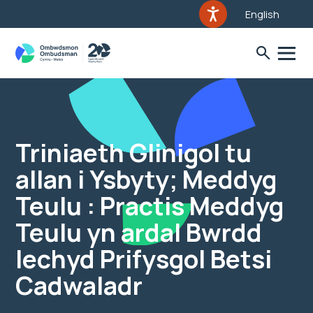
English
Triniaeth Glinigol tu
allan i Ysbyty; Meddyg
Teulu : Practis Meddyg
Teulu yn ardal Bwrdd
Iechyd Prifysgol Betsi
Cadwaladr