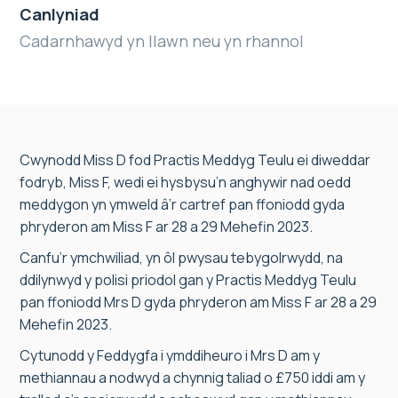
Canlyniad
Cadarnhawyd yn llawn neu yn rhannol
Cwynodd Miss D fod Practis Meddyg Teulu ei diweddar
fodryb, Miss F, wedi ei hysbysu’n anghywir nad oedd
meddygon yn ymweld â’r cartref pan ffoniodd gyda
phryderon am Miss F ar 28 a 29 Mehefin 2023.
Canfu’r ymchwiliad, yn ôl pwysau tebygolrwydd, na
ddilynwyd y polisi priodol gan y Practis Meddyg Teulu
pan ffoniodd Mrs D gyda phryderon am Miss F ar 28 a 29
Mehefin 2023.
Cytunodd y Feddygfa i ymddiheuro i Mrs D am y
methiannau a nodwyd a chynnig taliad o £750 iddi am y