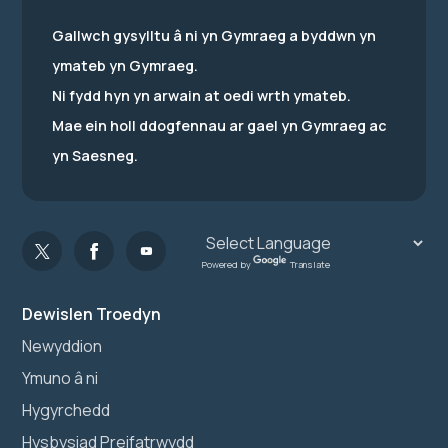
Gallwch gysylltu â ni yn Gymraeg a byddwn yn
ymateb yn Gymraeg.
Ni fydd hyn yn arwain at oedi wrth ymateb.
Mae ein holl ddogfennau ar gael yn Gymraeg ac
yn Saesneg.
Powered by
Translate
Dewislen Troedyn
Newyddion
Ymuno â ni
Hygyrchedd
Hysbysiad Preifatrwydd