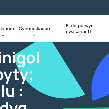
Er darparwyr
danom
Cyhoeddiadau
gwasanaeth
inigol
byty;
u :
ddyg