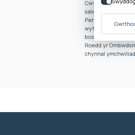
Swyddog
Cwynodd Miss X nad
salwch awtoimiwne
Penderfynodd yr Om
Gwrthod
wythnos), a ddylai
bost yn gŵyn.
Roedd yr Ombwdsmon
chynnal ymchwiliad