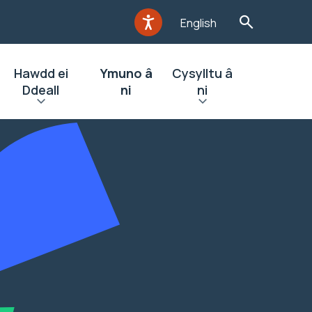
English
Hawdd ei
Ymuno â
Cysylltu â
Ddeall
ni
ni