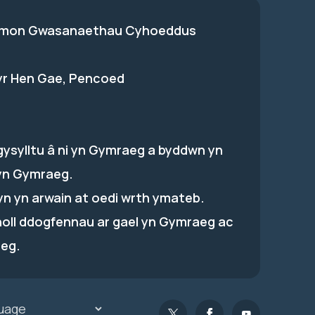
on Gwasanaethau Cyhoeddus
 yr Hen Gae, Pencoed
gysylltu â ni yn Gymraeg a byddwn yn
yn Gymraeg.
hyn yn arwain at oedi wrth ymateb.
holl ddogfennau ar gael yn Gymraeg ac
eg.