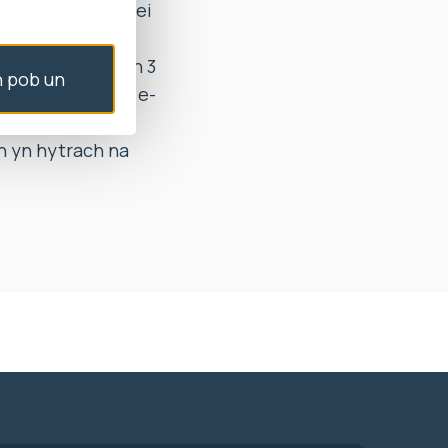
i phryderon am ei
i Miss X (o fewn 3
 pob un
di bod ei neges e-
n yn hytrach na