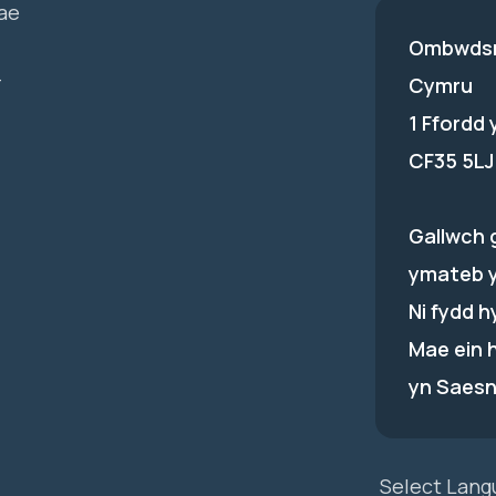
ae
Ombwdsm
-
Cymru
1 Ffordd
CF35 5LJ
Gallwch 
ymateb 
Ni fydd 
Mae ein 
yn Saesn