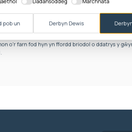
aethol
Dadansoddeg
Marchnata
 oedd y Feddygfa wedi ymateb i’w chŵyn ynghylch e
dd cymhleth.
bwdsmon y dylai’r Feddygfa roi ymateb ysgrifenedig 
 pob un
Derbyn Dewis
Derbyn
 gynnwys ymddiheuriad am y dryswch wrth beidio â no
 o’r farn fod hyn yn ffordd briodol o ddatrys y gŵy
.