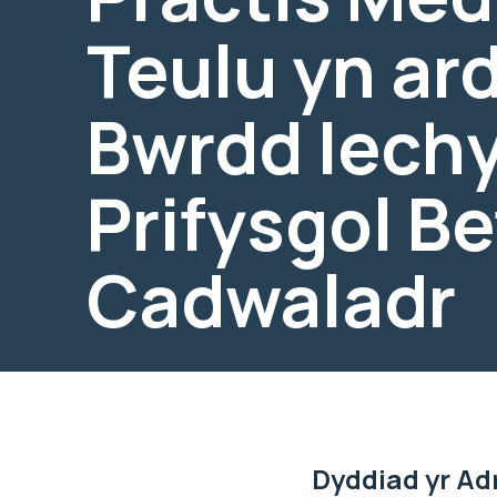
Teulu yn ar
Bwrdd Iech
Prifysgol Be
Cadwaladr
Dyddiad yr Ad