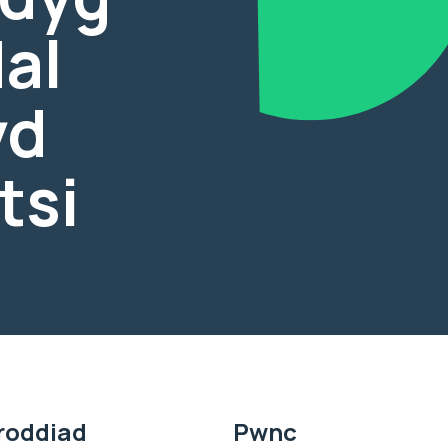
dal
yd
tsi
roddiad
Pwnc