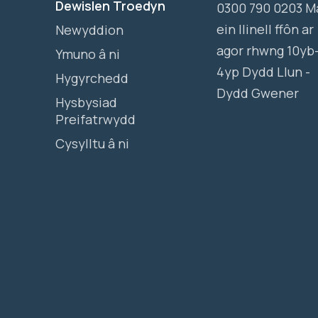
Dewislen Troedyn
0300 790 0203 M
ein llinell ffôn ar
Newyddion
agor rhwng 10yb
Ymuno â ni
4yp Dydd Llun -
Hygyrchedd
Dydd Gwener
Hysbysiad
Preifatrwydd
Cysylltu â ni