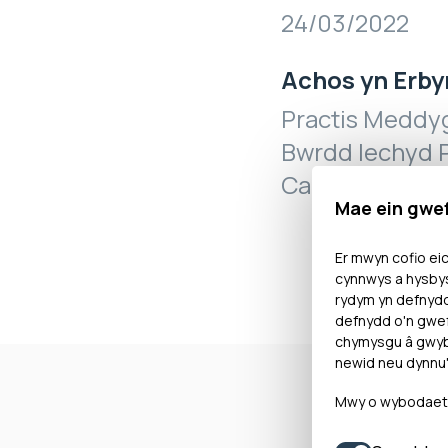
24/03/2022
Achos yn Erby
Practis Meddyg
Bwrdd Iechyd P
Cadwaladr
Mae ein gwe
Er mwyn cofio eic
cynnwys a hysbys
rydym yn defnyd
defnydd o'n gwef
chymysgu â gwybo
newid neu dynnu'
Mwy o wybodaeth 