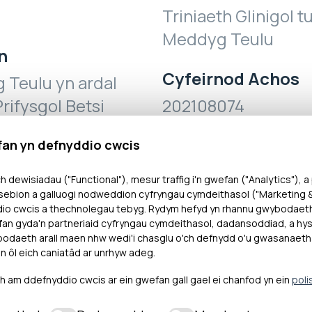
Triniaeth Glinigol tu
Meddyg Teulu
n
Cyfeirnod Achos
 Teulu yn ardal
rifysgol Betsi
202108074
Canlyniad
fan yn defnyddio cwcis
Datrys yn gynnar
h dewisiadau ("Functional"), mesur traffig i'n gwefan ("Analytics"), a
ebion a galluogi nodweddion cyfryngau cymdeithasol ("Marketing & 
dio cwcis a thechnolegau tebyg. Rydym hefyd yn rhannu gwybodaet
an gyda'n partneriaid cyfryngau cymdeithasol, dadansoddiad, a hysb
daeth arall maen nhw wedi'i chasglu o'ch defnydd o'u gwasanaeth
n ôl eich caniatâd ar unrhyw adeg.
am ddefnyddio cwcis ar ein gwefan gall gael ei chanfod yn ein
poli