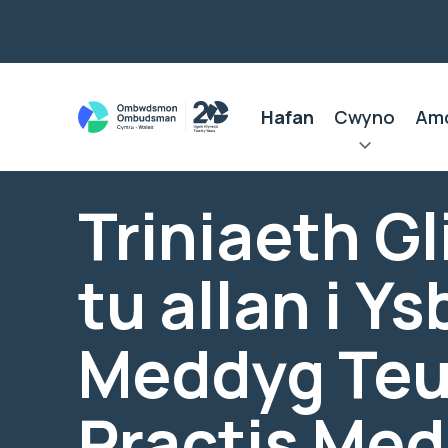
Hafan
Cwyno
Am
Triniaeth Gl
tu allan i Ys
Meddyg Teul
Practis Me