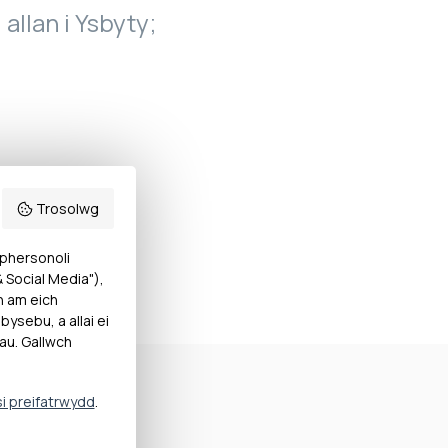
 allan i Ysbyty;
Trosolwg
 phersonoli
Social Media"),
h am eich
ysebu, a allai ei
au. Gallwch
si preifatrwydd
.