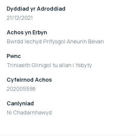
Dyddiad yr Adroddiad
21/12/2021
Achos yn Erbyn
Bwrdd Iechyd Prifysgol Aneurin Bevan
Pwnc
Triniaeth Glinigol tu allan i Ysbyty
Cyfeirnod Achos
202005598
Canlyniad
Ni Chadarnhawyd