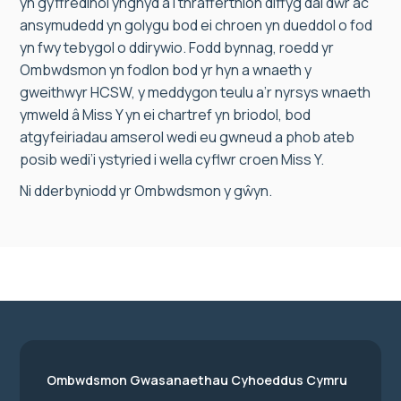
yn gyffredinol ynghyd â’i thrafferthion diffyg dal dŵr ac
ansymudedd yn golygu bod ei chroen yn dueddol o fod
yn fwy tebygol o ddirywio. Fodd bynnag, roedd yr
Ombwdsmon yn fodlon bod yr hyn a wnaeth y
gweithwyr HCSW, y meddygon teulu a’r nyrsys wnaeth
ymweld â Miss Y yn ei chartref yn briodol, bod
atgyfeiriadau amserol wedi eu gwneud a phob ateb
posib wedi’i ystyried i wella cyflwr croen Miss Y.
Ni dderbyniodd yr Ombwdsmon y gŵyn.
Ombwdsmon Gwasanaethau Cyhoeddus Cymru