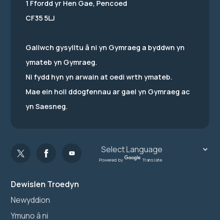
1 Ffordd yr Hen Gae, Pencoed
CF35 5LJ
Gallwch gysylltu â ni yn Gymraeg a byddwn yn
ymateb yn Gymraeg.
Ni fydd hyn yn arwain at oedi wrth ymateb.
Mae ein holl ddogfennau ar gael yn Gymraeg ac
yn Saesneg.
Powered by
Translate
Dewislen Troedyn
Newyddion
Ymuno â ni