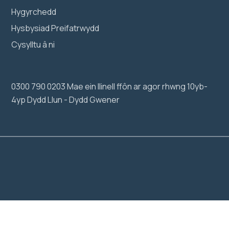
Hygyrchedd
Hysbysiad Preifatrwydd
Cysylltu â ni
0300 790 0203 Mae ein llinell ffôn ar agor rhwng 10yb-
4yp Dydd Llun - Dydd Gwener