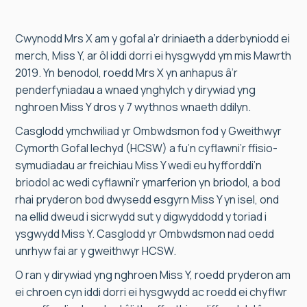
Cwynodd Mrs X am y gofal a’r driniaeth a dderbyniodd ei
merch, Miss Y, ar ôl iddi dorri ei hysgwydd ym mis Mawrth
2019. Yn benodol, roedd Mrs X yn anhapus â’r
penderfyniadau a wnaed ynghylch y dirywiad yng
nghroen Miss Y dros y 7 wythnos wnaeth ddilyn.
Casglodd ymchwiliad yr Ombwdsmon fod y Gweithwyr
Cymorth Gofal Iechyd (HCSW) a fu’n cyflawni’r ffisio-
symudiadau ar freichiau Miss Y wedi eu hyfforddi’n
briodol ac wedi cyflawni’r ymarferion yn briodol, a bod
rhai pryderon bod dwysedd esgyrn Miss Y yn isel, ond
na ellid dweud i sicrwydd sut y digwyddodd y toriad i
ysgwydd Miss Y. Casglodd yr Ombwdsmon nad oedd
unrhyw fai ar y gweithwyr HCSW.
O ran y dirywiad yng nghroen Miss Y, roedd pryderon am
ei chroen cyn iddi dorri ei hysgwydd ac roedd ei chyflwr