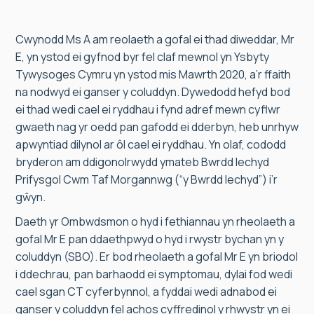
Cwynodd Ms A am reolaeth a gofal ei thad diweddar, Mr
E, yn ystod ei gyfnod byr fel claf mewnol yn Ysbyty
Tywysoges Cymru yn ystod mis Mawrth 2020, a’r ffaith
na nodwyd ei ganser y coluddyn. Dywedodd hefyd bod
ei thad wedi cael ei ryddhau i fynd adref mewn cyflwr
gwaeth nag yr oedd pan gafodd ei dderbyn, heb unrhyw
apwyntiad dilynol ar ôl cael ei ryddhau. Yn olaf, cododd
bryderon am ddigonolrwydd ymateb Bwrdd Iechyd
Prifysgol Cwm Taf Morgannwg (“y Bwrdd Iechyd”) i’r
gŵyn.
Daeth yr Ombwdsmon o hyd i fethiannau yn rheolaeth a
gofal Mr E pan ddaethpwyd o hyd i rwystr bychan yn y
coluddyn (SBO). Er bod rheolaeth a gofal Mr E yn briodol
i ddechrau, pan barhaodd ei symptomau, dylai fod wedi
cael sgan CT cyferbynnol, a fyddai wedi adnabod ei
ganser y coluddyn fel achos cyffredinol y rhwystr yn ei