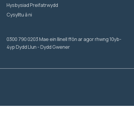
Hysbysiad Preifatrwydd
Cysylltu â ni
0300 790 0203 Mae ein llinell ffôn ar agor rhwng 10yb-
4yp Dydd Llun - Dydd Gwener