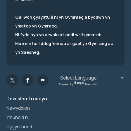
Gallwch gysylltu â ni yn Gymraeg a byddwn yn
ymateb yn Gymraeg.
Ni fydd hyn yn arwain at oedi wrth ymateb.
Mae ein holl ddogfennau ar gael yn Gymraeg ac
yn Saesneg.
Powered by
Translate
Dewislen Troedyn
Newyddion
Ymuno â ni
Hygyrchedd