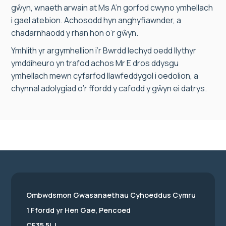
gŵyn, wnaeth arwain at Ms A’n gorfod cwyno ymhellach
i gael atebion. Achosodd hyn anghyfiawnder, a
chadarnhaodd y rhan hon o’r gŵyn.
Ymhlith yr argymhellion i’r Bwrdd Iechyd oedd llythyr
ymddiheuro yn trafod achos Mr E dros ddysgu
ymhellach mewn cyfarfod llawfeddygol i oedolion, a
chynnal adolygiad o’r ffordd y cafodd y gŵyn ei datrys.
Ombwdsmon Gwasanaethau Cyhoeddus Cymru
1 Ffordd yr Hen Gae, Pencoed
CF35 5LJ