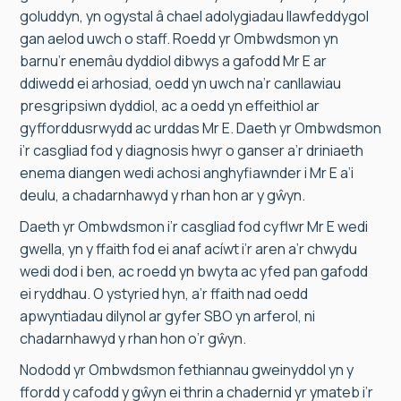
goluddyn, yn ogystal â chael adolygiadau llawfeddygol
gan aelod uwch o staff. Roedd yr Ombwdsmon yn
barnu’r enemâu dyddiol dibwys a gafodd Mr E ar
ddiwedd ei arhosiad, oedd yn uwch na’r canllawiau
presgripsiwn dyddiol, ac a oedd yn effeithiol ar
gyfforddusrwydd ac urddas Mr E. Daeth yr Ombwdsmon
i’r casgliad fod y diagnosis hwyr o ganser a’r driniaeth
enema diangen wedi achosi anghyfiawnder i Mr E a’i
deulu, a chadarnhawyd y rhan hon ar y gŵyn.
Daeth yr Ombwdsmon i’r casgliad fod cyflwr Mr E wedi
gwella, yn y ffaith fod ei anaf acíwt i’r aren a’r chwydu
wedi dod i ben, ac roedd yn bwyta ac yfed pan gafodd
ei ryddhau. O ystyried hyn, a’r ffaith nad oedd
apwyntiadau dilynol ar gyfer SBO yn arferol, ni
chadarnhawyd y rhan hon o’r gŵyn.
Nododd yr Ombwdsmon fethiannau gweinyddol yn y
ffordd y cafodd y gŵyn ei thrin a chadernid yr ymateb i’r