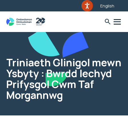
English
Triniaeth Glinigol mewn
Ysbyty : Bwrdd Iechyd
Prifysgol Cwm Taf
Morgannwg