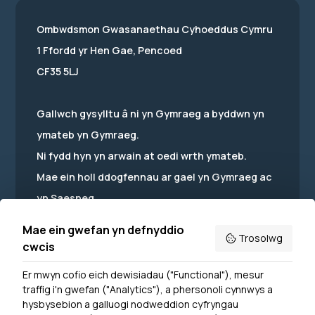
Ombwdsmon Gwasanaethau Cyhoeddus Cymru
1 Ffordd yr Hen Gae, Pencoed
CF35 5LJ
Gallwch gysylltu â ni yn Gymraeg a byddwn yn
ymateb yn Gymraeg.
Ni fydd hyn yn arwain at oedi wrth ymateb.
Mae ein holl ddogfennau ar gael yn Gymraeg ac
yn Saesneg.
Mae ein gwefan yn defnyddio
Trosolwg
cwcis
Er mwyn cofio eich dewisiadau ("Functional"), mesur
Powered by
Translate
traffig i'n gwefan ("Analytics"), a phersonoli cynnwys a
hysbysebion a galluogi nodweddion cyfryngau
Dewislen Troedyn