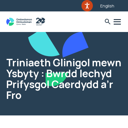
English
Triniaeth Glinigol mewn
Ysbyty : Bwrdd Iechyd
Prifysgol Caerdydd a’r
Fro