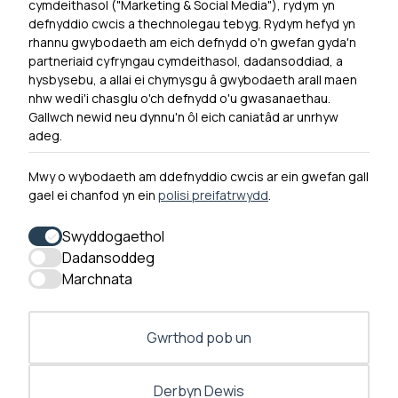
cymdeithasol ("Marketing & Social Media"), rydym yn
Newyddion
defnyddio cwcis a thechnolegau tebyg. Rydym hefyd yn
rhannu gwybodaeth am eich defnydd o'n gwefan gyda'n
Ymuno â ni
partneriaid cyfryngau cymdeithasol, dadansoddiad, a
Hygyrchedd
hysbysebu, a allai ei chymysgu â gwybodaeth arall maen
nhw wedi'i chasglu o'ch defnydd o'u gwasanaethau.
Hysbysiad Preifatrwydd
Gallwch newid neu dynnu'n ôl eich caniatâd ar unrhyw
Cysylltu â ni
adeg.
Mwy o wybodaeth am ddefnyddio cwcis ar ein gwefan gall
gael ei chanfod yn ein
polisi preifatrwydd
.
0300 790 0203 Mae ein llinell ffôn ar agor rhwng 10yb-
4yp Dydd Llun - Dydd Gwener
Swyddogaethol
Dadansoddeg
Marchnata
Gwrthod pob un
Derbyn Dewis