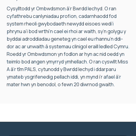
Cysylltodd yr Ombwdsmon â’r Bwrdd Iechyd. O ran
cyfathrebu canlyniadau profion, cadarnhaodd fod
system rheoli gwybodaeth newydd eisoes wedi’i
phrynu a’i bod wrthi’n cael ei rhoi ar waith, sy’n golygu y
byddai adroddiadau geneteg yn cael eu rhannu’n ddi-
dor ac ar unwaith â systemau clinigol eraill ledled Cymru.
Roedd yr Ombwdsmon yn fodlon ar hyn ac nid oedd yn
teimlo bod angen ymyrryd ymhellach. O ran cyswllt Miss
A â’r tîm PALS, cytunodd y Bwrdd Iechyd i ddarparu
ymateb ysgrifenedig pellach iddi, yn mynd i’r afael â’r
mater hwn yn benodol, o fewn 20 diwrnod gwaith.