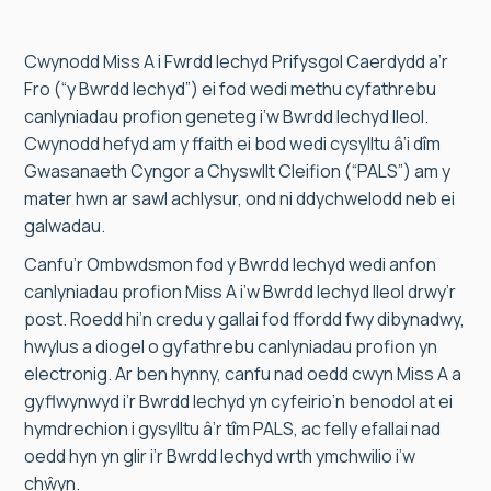
Cwynodd Miss A i Fwrdd Iechyd Prifysgol Caerdydd a’r
Fro (“y Bwrdd Iechyd”) ei fod wedi methu cyfathrebu
canlyniadau profion geneteg i’w Bwrdd Iechyd lleol.
Cwynodd hefyd am y ffaith ei bod wedi cysylltu â’i dîm
Gwasanaeth Cyngor a Chyswllt Cleifion (“PALS”) am y
mater hwn ar sawl achlysur, ond ni ddychwelodd neb ei
galwadau.
Canfu’r Ombwdsmon fod y Bwrdd Iechyd wedi anfon
canlyniadau profion Miss A i’w Bwrdd Iechyd lleol drwy’r
post. Roedd hi’n credu y gallai fod ffordd fwy dibynadwy,
hwylus a diogel o gyfathrebu canlyniadau profion yn
electronig. Ar ben hynny, canfu nad oedd cwyn Miss A a
gyflwynwyd i’r Bwrdd Iechyd yn cyfeirio’n benodol at ei
hymdrechion i gysylltu â’r tîm PALS, ac felly efallai nad
oedd hyn yn glir i’r Bwrdd Iechyd wrth ymchwilio i’w
chŵyn.