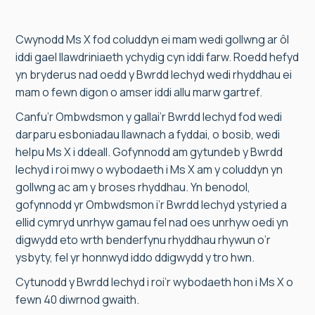
Cwynodd Ms X fod coluddyn ei mam wedi gollwng ar ôl
iddi gael llawdriniaeth ychydig cyn iddi farw. Roedd hefyd
yn bryderus nad oedd y Bwrdd Iechyd wedi rhyddhau ei
mam o fewn digon o amser iddi allu marw gartref.
Canfu’r Ombwdsmon y gallai’r Bwrdd Iechyd fod wedi
darparu esboniadau llawnach a fyddai, o bosib, wedi
helpu Ms X i ddeall. Gofynnodd am gytundeb y Bwrdd
Iechyd i roi mwy o wybodaeth i Ms X am y coluddyn yn
gollwng ac am y broses rhyddhau. Yn benodol,
gofynnodd yr Ombwdsmon i’r Bwrdd Iechyd ystyried a
ellid cymryd unrhyw gamau fel nad oes unrhyw oedi yn
digwydd eto wrth benderfynu rhyddhau rhywun o’r
ysbyty, fel yr honnwyd iddo ddigwydd y tro hwn.
Cytunodd y Bwrdd Iechyd i roi’r wybodaeth hon i Ms X o
fewn 40 diwrnod gwaith.