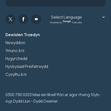
Powered by
Translate
Dewislen Troedyn
Newyddion
Ymuno â ni
Hygyrchedd
Hysbysiad Preifatrwydd
Cysylltu â ni
0300 790 0203 Mae ein llinell ffôn ar agor rhwng 10yb-
4yp Dydd Llun - Dydd Gwener