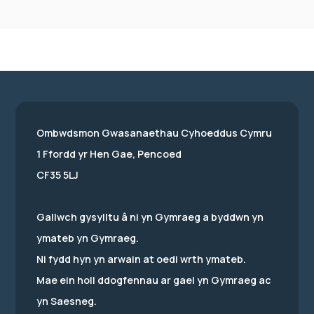
Ombwdsmon Gwasanaethau Cyhoeddus Cymru
1 Ffordd yr Hen Gae, Pencoed
CF35 5LJ
Gallwch gysylltu â ni yn Gymraeg a byddwn yn
ymateb yn Gymraeg.
Ni fydd hyn yn arwain at oedi wrth ymateb.
Mae ein holl ddogfennau ar gael yn Gymraeg ac
yn Saesneg.