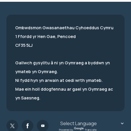
Ombwdsmon Gwasanaethau Cyhoeddus Cymru
1 Ffordd yr Hen Gae, Pencoed
CF35 5LJ
Gallwch gysylltu â ni yn Gymraeg a byddwn yn
ymateb yn Gymraeg.
Ni fydd hyn yn arwain at oedi wrth ymateb.
Mae ein holl ddogfennau ar gael yn Gymraeg ac
yn Saesneg.
Powered by
Translate