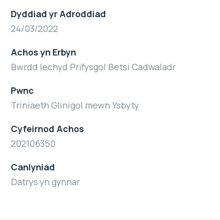
Dyddiad yr Adroddiad
24/03/2022
Achos yn Erbyn
Bwrdd Iechyd Prifysgol Betsi Cadwaladr
Pwnc
Triniaeth Glinigol mewn Ysbyty
Cyfeirnod Achos
202106350
Canlyniad
Datrys yn gynnar