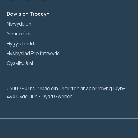
Dewislen Troedyn
Newyddion
Ymuno â ni
Hygyrchedd
Hysbysiad Preifatrwydd
Cysylltu â ni
0300 790 0203 Mae ein llinell ffôn ar agor rhwng 10yb-
4yp Dydd Llun - Dydd Gwener