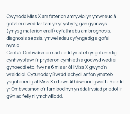
Cwynodd Miss X am faterion amrywiol yn ymwneud â
gofal ei diweddar fam yn yr ysbyty, gan gynnwys
(ymysg materion eraill) cyfathrebu am brognosis,
diagnosis sepsis, ymweliadau cyfyngedig a gofal
nyrsio.
Canfu’r Ombwdsmon nad oedd ymateb ysgrifenedig
cynhwysfawr i’r pryderon cymhleth a godwyd wedi ei
gyhoeddi eto, fwy na 6 mis ar ôl i Miss X gwyno’n
wreiddiol. Cytunodd y Bwrdd Iechyd i anfon ymateb
ysgrifenedig at Miss X o fewn 40 diwrnod gwaith. Roedd
yr Ombwdsmon o’r farn bod hyn yn ddatrysiad priodol i’r
gŵn ac felly ni ymchwiliodd.