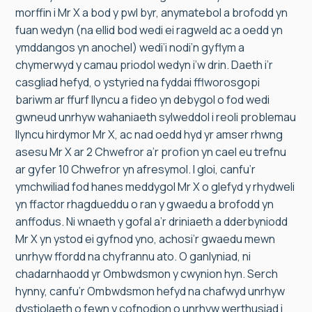
morffin i Mr X a bod y pwl byr, anymatebol a brofodd yn
fuan wedyn (na ellid bod wedi ei ragweld ac a oedd yn
ymddangos yn anochel) wedi’i nodi’n gyflym a
chymerwyd y camau priodol wedyn i’w drin. Daeth i’r
casgliad hefyd, o ystyried na fyddai fflworosgopi
bariwm ar ffurf llyncu a fideo yn debygol o fod wedi
gwneud unrhyw wahaniaeth sylweddol i reoli problemau
llyncu hirdymor Mr X, ac nad oedd hyd yr amser rhwng
asesu Mr X ar 2 Chwefror a’r profion yn cael eu trefnu
ar gyfer 10 Chwefror yn afresymol. I gloi, canfu’r
ymchwiliad fod hanes meddygol Mr X o glefyd y rhydweli
yn ffactor rhagdueddu o ran y gwaedu a brofodd yn
anffodus. Ni wnaeth y gofal a’r driniaeth a dderbyniodd
Mr X yn ystod ei gyfnod yno, achosi’r gwaedu mewn
unrhyw ffordd na chyfrannu ato. O ganlyniad, ni
chadarnhaodd yr Ombwdsmon y cwynion hyn. Serch
hynny, canfu’r Ombwdsmon hefyd na chafwyd unrhyw
dystiolaeth o fewn y cofnodion o unrhyw werthusiad i