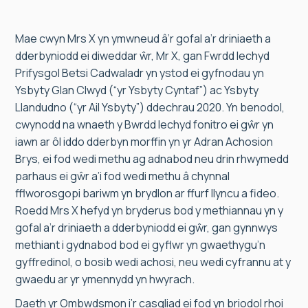
Mae cwyn Mrs X yn ymwneud â’r gofal a’r driniaeth a
dderbyniodd ei diweddar ŵr, Mr X, gan Fwrdd Iechyd
Prifysgol Betsi Cadwaladr yn ystod ei gyfnodau yn
Ysbyty Glan Clwyd (“yr Ysbyty Cyntaf”) ac Ysbyty
Llandudno (“yr Ail Ysbyty”) ddechrau 2020. Yn benodol,
cwynodd na wnaeth y Bwrdd Iechyd fonitro ei gŵr yn
iawn ar ôl iddo dderbyn morffin yn yr Adran Achosion
Brys, ei fod wedi methu ag adnabod neu drin rhwymedd
parhaus ei gŵr a’i fod wedi methu â chynnal
fflworosgopi bariwm yn brydlon ar ffurf llyncu a fideo.
Roedd Mrs X hefyd yn bryderus bod y methiannau yn y
gofal a’r driniaeth a dderbyniodd ei gŵr, gan gynnwys
methiant i gydnabod bod ei gyflwr yn gwaethygu’n
gyffredinol, o bosib wedi achosi, neu wedi cyfrannu at y
gwaedu ar yr ymennydd yn hwyrach.
Daeth yr Ombwdsmon i’r casgliad ei fod yn briodol rhoi