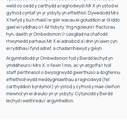
weld os oedd y carthydd a ragnodwyd i Mr X yn ystod ei
gyfnod cyntaf yn yr ysbyty yn effeithiol. Dywedodd Mrs
X hefyd y bu’n rhaid i’w gŵr wacau ei goluddion ar ôl iddo
gael ei ryddhau o’r Ail Ysbyty. Yng ngoleuni’r ffactorau
hyn, daeth yr Ombwdsmon i’r casgliad na chafodd
rhwymedd parhaus Mr X ei adnabod a’i drin yn iawn cyn
ei ryddhau i fynd adref, a chadarnhawyd y gŵyn.
Argymhellodd yr Ombwdsmon fod y Bwrdd Iechyd yn
ymddiheuro i Mrs X, o fewn 1 mis, ac yn atgoffa’r holl
staff perthnasol o bwysigrwydd gwerthuso a dogfennu
effeithiolrwydd meddyginiaethau a ragnodwyd (fel
carthyddion byrdymor) yn ystod y cyfnod y mae cleifion
mewnol yn ei dreulio yn yr ysbyty. Cytunodd y Bwrdd
Iechyd i weithredu’r argymhellion.