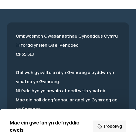
Ombwdsmon Gwasanaethau Cyhoeddus Cymru
1 Ffordd yr Hen Gae, Pencoed
CF35 5LJ
Gallwch gysylltu â ni yn Gymraeg a byddwn yn
ymateb yn Gymraeg.
Ni fydd hyn yn arwain at oedi wrth ymateb.
Mae ein holl ddogfennau ar gael yn Gymraeg ac
yn Saesneg.
Mae ein gwefan yn defnyddio
Trosolwg
cwcis