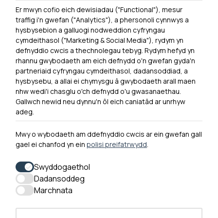
Er mwyn cofio eich dewisiadau ("Functional"), mesur
Powered by
Translate
traffig i'n gwefan ("Analytics"), a phersonoli cynnwys a
hysbysebion a galluogi nodweddion cyfryngau
Dewislen Troedyn
cymdeithasol ("Marketing & Social Media"), rydym yn
Newyddion
defnyddio cwcis a thechnolegau tebyg. Rydym hefyd yn
rhannu gwybodaeth am eich defnydd o'n gwefan gyda'n
Ymuno â ni
partneriaid cyfryngau cymdeithasol, dadansoddiad, a
Hygyrchedd
hysbysebu, a allai ei chymysgu â gwybodaeth arall maen
nhw wedi'i chasglu o'ch defnydd o'u gwasanaethau.
Hysbysiad Preifatrwydd
Gallwch newid neu dynnu'n ôl eich caniatâd ar unrhyw
Cysylltu â ni
adeg.
Mwy o wybodaeth am ddefnyddio cwcis ar ein gwefan gall
gael ei chanfod yn ein
polisi preifatrwydd
.
0300 790 0203 Mae ein llinell ffôn ar agor rhwng 10yb-
4yp Dydd Llun - Dydd Gwener
Swyddogaethol
Dadansoddeg
Marchnata