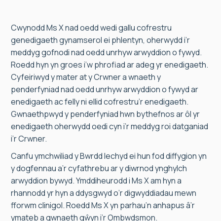
Cwynodd Ms X nad oedd wedi gallu cofrestru
genedigaeth gynamserol ei phlentyn, oherwydd i’r
meddyg gofnodi nad oedd unrhyw arwyddion o fywyd.
Roedd hyn yn groes i’w phrofiad ar adeg yr enedigaeth.
Cyfeiriwyd y mater at y Crwner a wnaeth y
penderfyniad nad oedd unrhyw arwyddion o fywyd ar
enedigaeth ac felly ni ellid cofrestru’r enedigaeth.
Gwnaethpwyd y penderfyniad hwn bythefnos ar ôl yr
enedigaeth oherwydd oedi cyn i’r meddyg roi datganiad
i’r Crwner.
Canfu ymchwiliad y Bwrdd Iechyd ei hun fod diffygion yn
y dogfennau a’r cyfathrebu ar y diwrnod ynghylch
arwyddion bywyd. Ymddiheurodd i Ms X am hyn a
rhannodd yr hyn a ddysgwyd o’r digwyddiadau mewn
fforwm clinigol. Roedd Ms X yn parhau’n anhapus â’r
ymateb a gwnaeth gŵyn i’r Ombwdsmon.