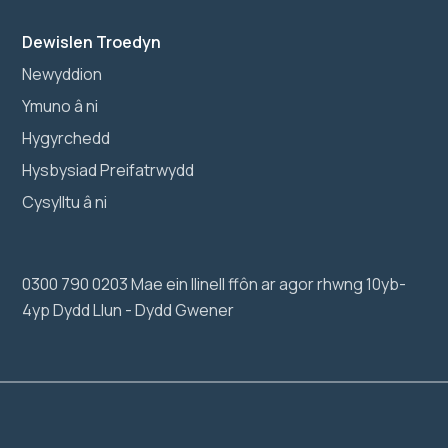
Dewislen Troedyn
Newyddion
Ymuno â ni
Hygyrchedd
Hysbysiad Preifatrwydd
Cysylltu â ni
0300 790 0203 Mae ein llinell ffôn ar agor rhwng 10yb-
4yp Dydd Llun - Dydd Gwener