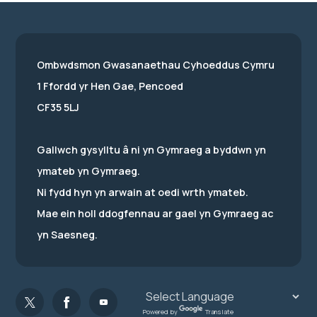
Ombwdsmon Gwasanaethau Cyhoeddus Cymru
1 Ffordd yr Hen Gae, Pencoed
CF35 5LJ
Gallwch gysylltu â ni yn Gymraeg a byddwn yn
ymateb yn Gymraeg.
Ni fydd hyn yn arwain at oedi wrth ymateb.
Mae ein holl ddogfennau ar gael yn Gymraeg ac
yn Saesneg.
Powered by
Translate