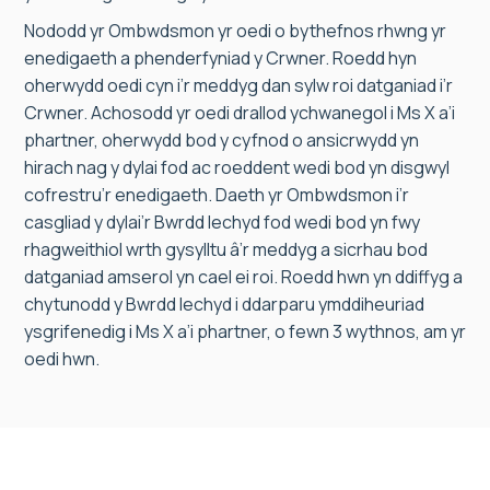
Nododd yr Ombwdsmon yr oedi o bythefnos rhwng yr
enedigaeth a phenderfyniad y Crwner. Roedd hyn
oherwydd oedi cyn i’r meddyg dan sylw roi datganiad i’r
Crwner. Achosodd yr oedi drallod ychwanegol i Ms X a’i
phartner, oherwydd bod y cyfnod o ansicrwydd yn
hirach nag y dylai fod ac roeddent wedi bod yn disgwyl
cofrestru’r enedigaeth. Daeth yr Ombwdsmon i’r
casgliad y dylai’r Bwrdd Iechyd fod wedi bod yn fwy
rhagweithiol wrth gysylltu â’r meddyg a sicrhau bod
datganiad amserol yn cael ei roi. Roedd hwn yn ddiffyg a
chytunodd y Bwrdd Iechyd i ddarparu ymddiheuriad
ysgrifenedig i Ms X a’i phartner, o fewn 3 wythnos, am yr
oedi hwn.