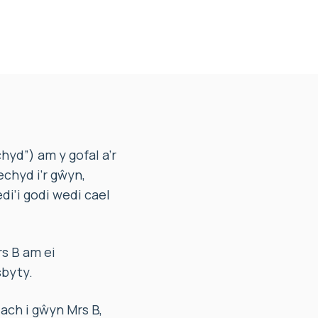
yd”) am y gofal a’r
chyd i’r gŵyn,
di’i godi wedi cael
s B am ei
sbyty.
ach i gŵyn Mrs B,