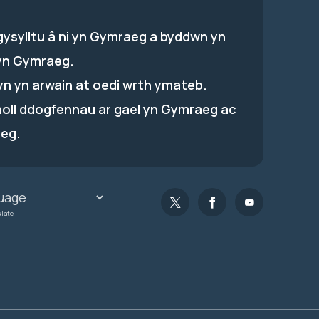
gysylltu â ni yn Gymraeg a byddwn yn
yn Gymraeg.
hyn yn arwain at oedi wrth ymateb.
holl ddogfennau ar gael yn Gymraeg ac
eg.
slate