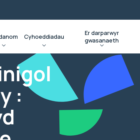
Er darparwyr
danom
Cyhoeddiadau
gwasanaeth
inigol
y :
yd
ae