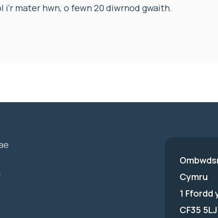
l i’r mater hwn, o fewn 20 diwrnod gwaith.
ae
Ombwdsm
-
Cymru
1 Ffordd
CF35 5LJ