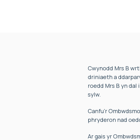
Cwynodd Mrs B wrth
driniaeth a ddarpar
roedd Mrs B yn dal 
sylw.
Canfu’r Ombwdsmon 
phryderon nad oedd 
Ar gais yr Ombwdsm