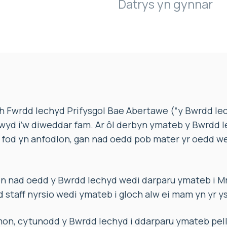
Datrys yn gynnar
 Fwrdd Iechyd Prifysgol Bae Abertawe (“y Bwrdd Iech
wyd i’w diweddar fam. Ar ôl derbyn ymateb y Bwrdd Ie
i fod yn anfodlon, gan nad oedd pob mater yr oedd we
nad oedd y Bwrdd Iechyd wedi darparu ymateb i Mr
staff nyrsio wedi ymateb i gloch alw ei mam yn yr y
on, cytunodd y Bwrdd Iechyd i ddarparu ymateb pell