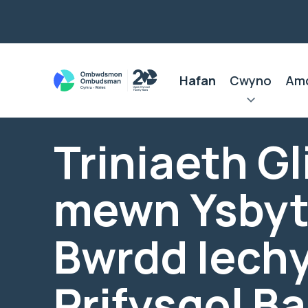
Hafan
Cwyno
Am
Triniaeth Gl
mewn Ysbyt
Bwrdd Iech
Prifysgol B