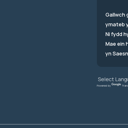
Gallwch 
ymateb 
Ni fydd 
Mae ein 
yn Saesn
Powered by
Tran