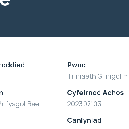
roddiad
Pwnc
Triniaeth Glinigol 
n
Cyfeirnod Achos
rifysgol Bae
202307103
Canlyniad