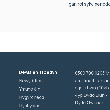
gan roi sylw penodo
Dewislen Troedyn
0300 790 0203 M
ein llinell ffôn ar
Newyddion
agor rhwng 10yb
Ymuno â ni
4yp Dydd Llun -
Hygyrchedd
Dydd Gwener
Hysbysiad