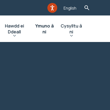
English
Hawdd ei
Ymuno â
Cysylltu â
Ddeall
ni
ni