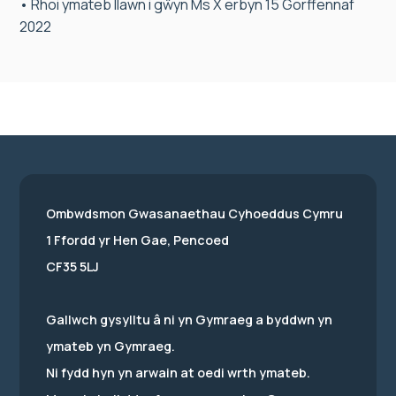
• Rhoi ymateb llawn i gŵyn Ms X erbyn 15 Gorffennaf
2022
Ombwdsmon Gwasanaethau Cyhoeddus Cymru
1 Ffordd yr Hen Gae, Pencoed
CF35 5LJ
Gallwch gysylltu â ni yn Gymraeg a byddwn yn
ymateb yn Gymraeg.
Ni fydd hyn yn arwain at oedi wrth ymateb.