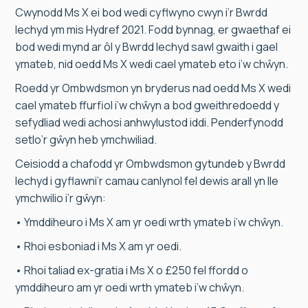
Cwynodd Ms X ei bod wedi cyflwyno cwyn i’r Bwrdd
Iechyd ym mis Hydref 2021. Fodd bynnag, er gwaethaf ei
bod wedi mynd ar ôl y Bwrdd Iechyd sawl gwaith i gael
ymateb, nid oedd Ms X wedi cael ymateb eto i’w chŵyn.
Roedd yr Ombwdsmon yn bryderus nad oedd Ms X wedi
cael ymateb ffurfiol i’w chŵyn a bod gweithredoedd y
sefydliad wedi achosi anhwylustod iddi. Penderfynodd
setlo’r gŵyn heb ymchwiliad.
Ceisiodd a chafodd yr Ombwdsmon gytundeb y Bwrdd
Iechyd i gyflawni’r camau canlynol fel dewis arall yn lle
ymchwilio i’r gŵyn:
• Ymddiheuro i Ms X am yr oedi wrth ymateb i’w chŵyn.
• Rhoi esboniad i Ms X am yr oedi.
• Rhoi taliad ex-gratia i Ms X o £250 fel ffordd o
ymddiheuro am yr oedi wrth ymateb i’w chŵyn.