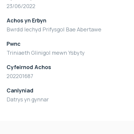
23/06/2022
Achos yn Erbyn
Bwrdd Iechyd Prifysgol Bae Abertawe
Pwnc
Triniaeth Glinigol mewn Ysbyty
Cyfeirnod Achos
202201687
Canlyniad
Datrys yn gynnar