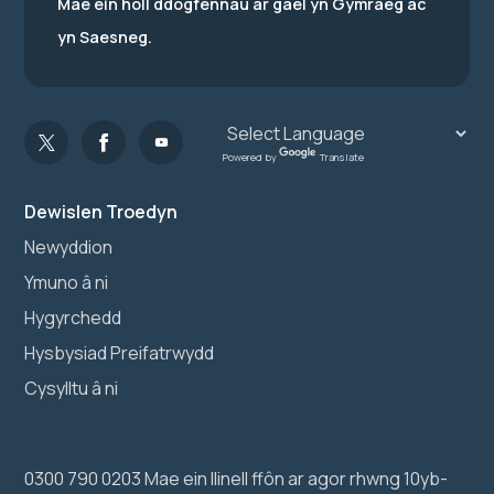
Mae ein holl ddogfennau ar gael yn Gymraeg ac
yn Saesneg.
Powered by
Translate
Dewislen Troedyn
Newyddion
Ymuno â ni
Hygyrchedd
Hysbysiad Preifatrwydd
Cysylltu â ni
0300 790 0203 Mae ein llinell ffôn ar agor rhwng 10yb-