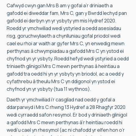
Cafwyd cwyn gan Mrs B am y gofal a’r driniaeth a
gafodd ei diweddar fam, Mrs C, gan y Bwrdd Iechyd pan
gafodd ei derbyn yn yr ysbyty ym mis Hydref 2020.
Roedd yr ymchwiliad wedi ystyried a oedd asesiadau
risg, goruchwyliaeth a chynlluniau gofal priodol wedi
cael eu rhoi ar waith ar gyfer Mrs C, yn enwedig mewn
perthynas â chwympiadau a gafodd Mrs C yn ystod ei
chyfnod yn yr ysbyty. Roedd hefyd wedi ystyried a oedd
triniaeth glinigol Mrs C mewn perthynas â heintiau a
gafodd tra oedd hi yn yr ysbyty yn briodol, ac a oedd y
cyfathrebu â theulu Mrs C yn ddigonol yn ystod ei
chyfnod yn yr ysbyty (tua 11 wythnos).
Daeth yr ymchwiliad i’r casgliad nad oedd y gofal a
ddarparwyd i Mrs C rhwng 13 Hydref a 28 Rhagfyr 2020
wedi cyrraedd safon resymol. Er bod y driniaeth glinigol
a gafodd Mrs C mewn perthynas â’r heintiau roedd hi
wedi’u cael yn rhesymol (ac ni chafodd yr elfen hon o’r