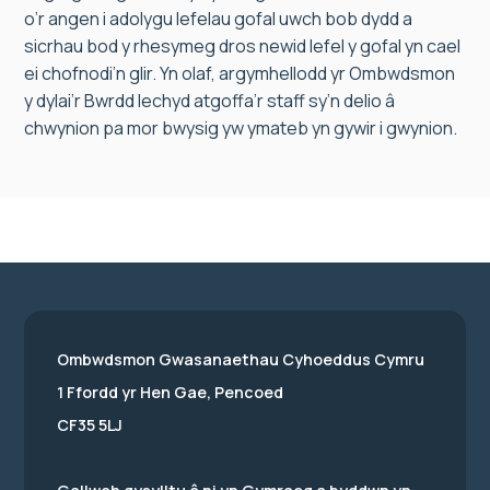
o’r angen i adolygu lefelau gofal uwch bob dydd a
sicrhau bod y rhesymeg dros newid lefel y gofal yn cael
ei chofnodi’n glir. Yn olaf, argymhellodd yr Ombwdsmon
y dylai’r Bwrdd Iechyd atgoffa’r staff sy’n delio â
chwynion pa mor bwysig yw ymateb yn gywir i gwynion.
Ombwdsmon Gwasanaethau Cyhoeddus Cymru
1 Ffordd yr Hen Gae, Pencoed
CF35 5LJ