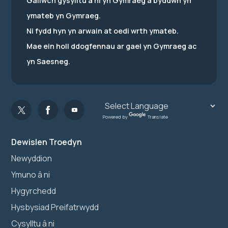
Gallwch gysylltu â ni yn Gymraeg a byddwn yn
ymateb yn Gymraeg.
Ni fydd hyn yn arwain at oedi wrth ymateb.
Mae ein holl ddogfennau ar gael yn Gymraeg ac
yn Saesneg.
Powered by
Translate
Dewislen Troedyn
Newyddion
Ymuno â ni
Hygyrchedd
Hysbysiad Preifatrwydd
Cysylltu â ni