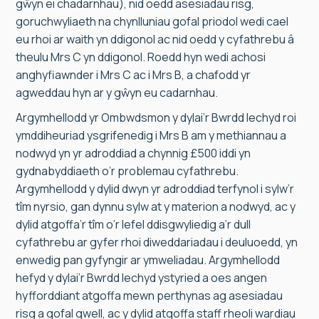
gŵyn ei chadarnhau), nid oedd asesiadau risg,
goruchwyliaeth na chynlluniau gofal priodol wedi cael
eu rhoi ar waith yn ddigonol ac nid oedd y cyfathrebu â
theulu Mrs C yn ddigonol. Roedd hyn wedi achosi
anghyfiawnder i Mrs C ac i Mrs B, a chafodd yr
agweddau hyn ar y gŵyn eu cadarnhau.
Argymhellodd yr Ombwdsmon y dylai’r Bwrdd Iechyd roi
ymddiheuriad ysgrifenedig i Mrs B am y methiannau a
nodwyd yn yr adroddiad a chynnig £500 iddi yn
gydnabyddiaeth o’r problemau cyfathrebu.
Argymhellodd y dylid dwyn yr adroddiad terfynol i sylw’r
tîm nyrsio, gan dynnu sylw at y materion a nodwyd, ac y
dylid atgoffa’r tîm o’r lefel ddisgwyliedig a’r dull
cyfathrebu ar gyfer rhoi diweddariadau i deuluoedd, yn
enwedig pan gyfyngir ar ymweliadau. Argymhellodd
hefyd y dylai’r Bwrdd Iechyd ystyried a oes angen
hyfforddiant atgoffa mewn perthynas ag asesiadau
risg a gofal gwell, ac y dylid atgoffa staff rheoli wardiau