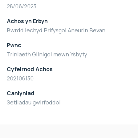
28/06/2023
Achos yn Erbyn
Bwrdd Iechyd Prifysgol Aneurin Bevan
Pwnc
Triniaeth Glinigol mewn Ysbyty
Cyfeirnod Achos
202106130
Canlyniad
Setliadau gwirfoddol