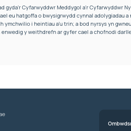
ad gyda’r Cyfarwyddwr Meddygol a’r Cyfarwyddwr Ny
el eu hatgoffa o bwysigrwydd cynnal adolygiadau a 
h ymchwilio i heintiau a’u trin; a bod nyrsys yn gwneu
yn enwedig y weithdrefn ar gyfer cael a chofnodi darl
ae
Ombwdsm