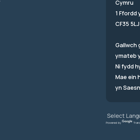
-
Cymru
1 Ffordd
CF35 5LJ
Gallwch 
ymateb 
Ni fydd 
Mae ein 
yn Saesn
Powered by
Tran