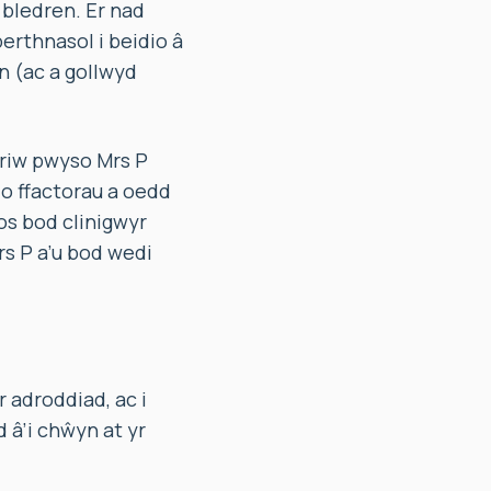
 bledren. Er nad
erthnasol i beidio â
n (ac a gollwyd
riw pwyso Mrs P
o ffactorau a oedd
os bod clinigwyr
s P a’u bod wedi
 adroddiad, ac i
 â’i chŵyn at yr