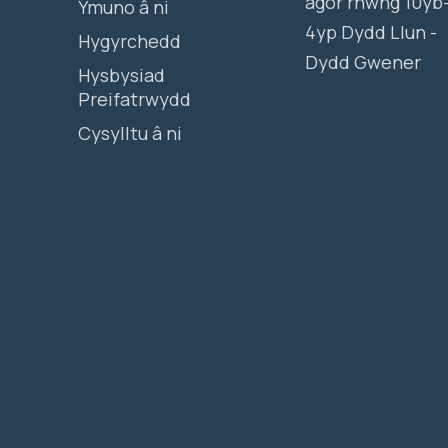
agor rhwng 10yb
Ymuno â ni
4yp Dydd Llun -
Hygyrchedd
Dydd Gwener
Hysbysiad
Preifatrwydd
Cysylltu â ni