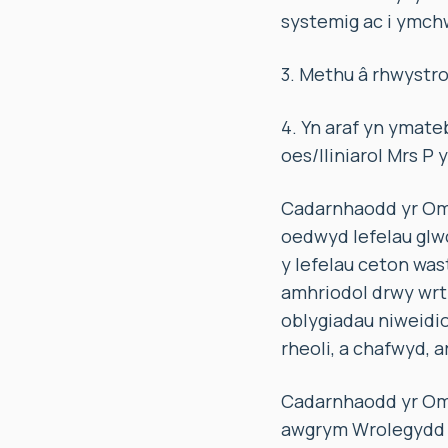
systemig ac i ymchwi
3. Methu â rhwystro
4. Yn araf yn ymate
oes/lliniarol Mrs P y
Cadarnhaodd yr Omb
oedwyd lefelau glwc
y lefelau ceton was
amhriodol drwy wrth
oblygiadau niweidio
rheoli, a chafwyd, ar
Cadarnhaodd yr Omb
awgrym Wrolegydd y 