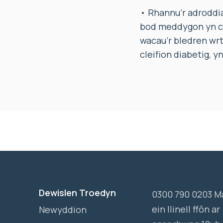
• Rhannu’r adroddi
bod meddygon yn ca
wacau’r bledren wrt
cleifion diabetig, 
Dewislen Troedyn
0300 790 0203 M
ein llinell ffôn ar
Newyddion