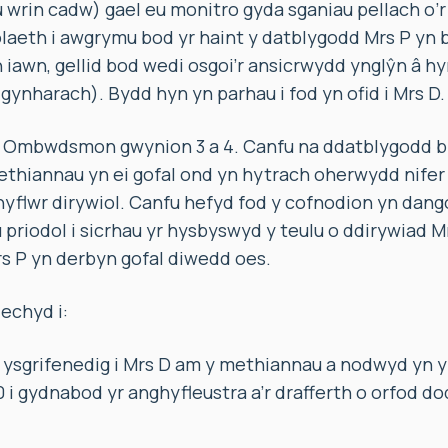
u wrin cadw) gael eu monitro gyda sganiau pellach o’r
aeth i awgrymu bod yr haint y datblygodd Mrs P yn b
 iawn, gellid bod wedi osgoi’r ansicrwydd ynglŷn â hy
n gynharach). Bydd hyn yn parhau i fod yn ofid i Mrs D.
 Ombwdsmon gwynion 3 a 4. Canfu na ddatblygodd b
thiannau yn ei gofal ond yn hytrach oherwydd nifer 
 chyflwr dirywiol. Canfu hefyd fod y cofnodion yn dang
riodol i sicrhau yr hysbyswyd y teulu o ddirywiad Mr
Mrs P yn derbyn gofal diwedd oes.
echyd i:
ysgrifenedig i Mrs D am y methiannau a nodwyd yn yr
 i gydnabod yr anghyfleustra a’r drafferth o orfod dod