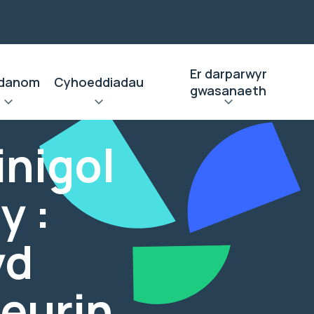
Er darparwyr
danom
Cyhoeddiadau
gwasanaeth
inigol
y :
yd
neurin