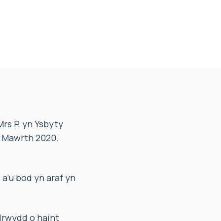
rs P, yn Ysbyty
3 Mawrth 2020.
a’u bod yn araf yn
lrwydd o haint