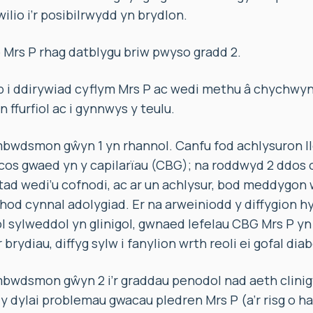
lio i’r posibilrwydd yn brydlon.
 Mrs P rhag datblygu briw pwyso gradd 2.
b i ddirywiad cyflym Mrs P ac wedi methu â chychwy
n ffurfiol ac i gynnwys y teulu.
wdsmon gŵyn 1 yn rhannol. Canfu fod achlysuron ll
os gwaed yn y capilarïau (CBG); na roddwyd 2 ddos o
tad wedi’u cofnodi, ac ar un achlysur, bod meddygon
od cynnal adolygiad. Er na arweiniodd y diffygion h
l sylweddol yn glinigol, gwnaed lefelau CBG Mrs P yn
 brydiau, diffyg sylw i fanylion wrth reoli ei gofal diab
wdsmon gŵyn 2 i’r graddau penodol nad aeth clinig
dylai problemau gwacau pledren Mrs P (a’r risg o ha