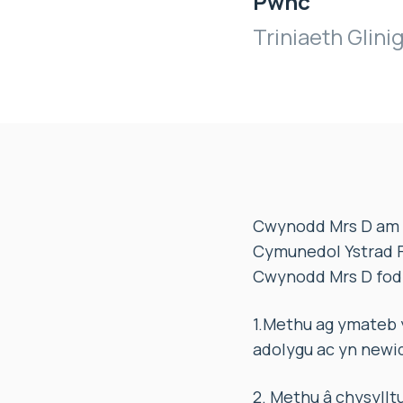
Pwnc
Triniaeth Glin
Cwynodd Mrs D am y 
Cymunedol Ystrad F
Cwynodd Mrs D fod 
1.Methu ag ymateb y
adolygu ac yn newid 
2. Methu â chysyllt