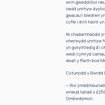
wrin gweddilliol ne
oedd unrhyw dystiol
gwacau’r bledren yn
cyfle i drin haint y
Ni chadarnhaodd yr
oherwydd unrhyw fe
yn gysylltiedig â’i
wedi cymryd camau p
deall y ffaith bod 
Cytunodd y Bwrdd I
• Roi ymddiheuriad 
wneud taliad o £250
Ombwdsmon.