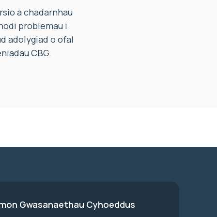
rsio a chadarnhau
nodi problemau i
d adolygiad o ofal
leniadau CBG.
on Gwasanaethau Cyhoeddus