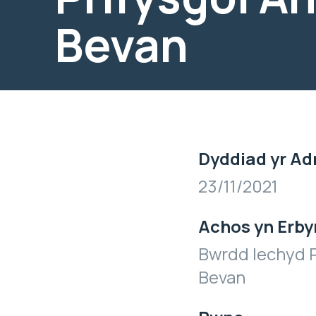
Bevan
Dyddiad yr Ad
23/11/2021
Achos yn Erby
Bwrdd Iechyd P
Bevan