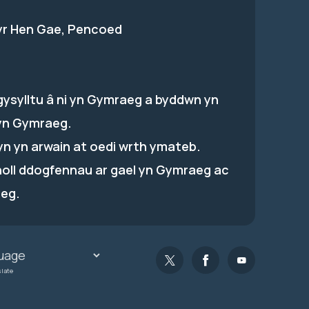
 yr Hen Gae, Pencoed
gysylltu â ni yn Gymraeg a byddwn yn
yn Gymraeg.
hyn yn arwain at oedi wrth ymateb.
holl ddogfennau ar gael yn Gymraeg ac
eg.
slate