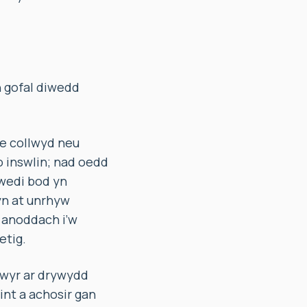
n gofal diwedd
e collwyd neu
 inswlin; nad oedd
 wedi bod yn
yn at unrhyw
 anoddach i’w
etig.
wyr ar drywydd
int a achosir gan