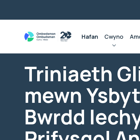
Hafan
Cwyno
Am
Triniaeth Gl
mewn Ysbyt
Bwrdd Iech
Prifysgol A