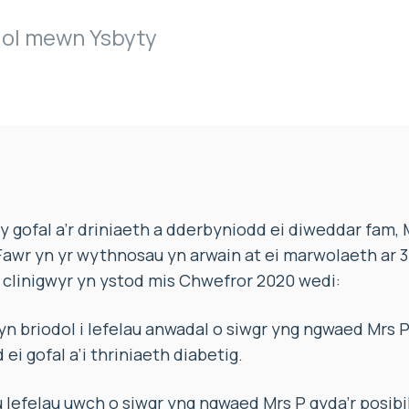
igol mewn Ysbyty
gofal a’r driniaeth a dderbyniodd ei diweddar fam, M
awr yn yr wythnosau yn arwain at ei marwolaeth ar 
clinigwyr yn ystod mis Chwefror 2020 wedi:
n briodol i lefelau anwadal o siwgr yng ngwaed Mrs P 
ei gofal a’i thriniaeth diabetig.
u lefelau uwch o siwgr yng ngwaed Mrs P gyda’r posibi