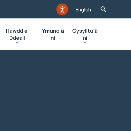
English
Hawdd ei
Ymuno â
Cysylltu â
Ddeall
ni
ni