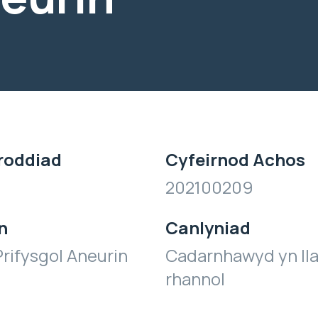
roddiad
Cyfeirnod Achos
202100209
n
Canlyniad
rifysgol Aneurin
Cadarnhawyd yn ll
rhannol