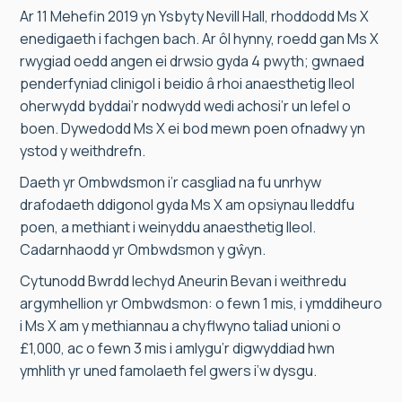
Ar 11 Mehefin 2019 yn Ysbyty Nevill Hall, rhoddodd Ms X
enedigaeth i fachgen bach. Ar ôl hynny, roedd gan Ms X
rwygiad oedd angen ei drwsio gyda 4 pwyth; gwnaed
penderfyniad clinigol i beidio â rhoi anaesthetig lleol
oherwydd byddai’r nodwydd wedi achosi’r un lefel o
boen. Dywedodd Ms X ei bod mewn poen ofnadwy yn
ystod y weithdrefn.
Daeth yr Ombwdsmon i’r casgliad na fu unrhyw
drafodaeth ddigonol gyda Ms X am opsiynau lleddfu
poen, a methiant i weinyddu anaesthetig lleol.
Cadarnhaodd yr Ombwdsmon y gŵyn.
Cytunodd Bwrdd Iechyd Aneurin Bevan i weithredu
argymhellion yr Ombwdsmon: o fewn 1 mis, i ymddiheuro
i Ms X am y methiannau a chyflwyno taliad unioni o
£1,000, ac o fewn 3 mis i amlygu’r digwyddiad hwn
ymhlith yr uned famolaeth fel gwers i’w dysgu.