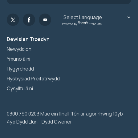
Powered by
Translate
Dewislen Troedyn
Newyddion
Ymuno â ni
Hygyrchedd
Hysbysiad Preifatrwydd
Cysylltu â ni
0300 790 0203 Mae ein llinell ffôn ar agor rhwng 10yb-
4yp Dydd Llun - Dydd Gwener