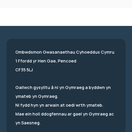
Ombwdsmon Gwasanaethau Cyhoeddus Cymru
1 Ffordd yr Hen Gae, Pencoed
CF35 5LJ
Gallwch gysylltu â ni yn Gymraeg a byddwn yn
ymateb yn Gymraeg.
Ni fydd hyn yn arwain at oedi wrth ymateb.
Mae ein holl ddogfennau ar gael yn Gymraeg ac
yn Saesneg.