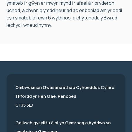
ymateb i’r gŵyn er mwyn mynd i’r afael â’r pryderon
uchod, a chynnig ymddiheuriad ac esboniad am yr oedi
cyn ymateb o fewn 6 wythnos, a chytunodd y Bwrdd
Iechyd i wneud hynny.
Ombwdsmon Gwasanaethau Cyhoeddus Cymru
1 Ffordd yr Hen Gae, Pencoed
CF35 5LJ
Gallwch gysylltu â ni yn Gymraeg a byddwn yn
ymateb yn Gymraeg.