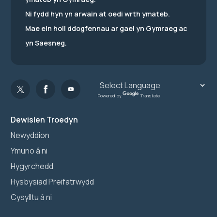
Ni fydd hyn yn arwain at oedi wrth ymateb.
Mae ein holl ddogfennau ar gael yn Gymraeg ac
yn Saesneg.
Powered by
Translate
Dewislen Troedyn
Newyddion
Ymuno â ni
Hygyrchedd
Hysbysiad Preifatrwydd
Cysylltu â ni