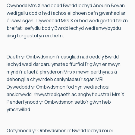
Cwynodd Mrs X nad oedd Bwrdd Iechyd Aneurin Bevan
wedi gallu dod o hyd i achos ei phoen cefn gwanhaol ar
ôl sawl sgan. Dywedodd Mrs X ei bod wedi gorfod talu’n
breifat i sefydlu bod y Bwrdd Iechyd wedi anwybyddu
disg torgestol yn ei chefn.
Daeth yr Ombwdsmon i’r casgliad nad oedd y Bwrdd
Iechyd wedi darparu ymateb ffurfiol i’r gŵyn er mwyn
mynd i’r afael â phryderon Mrs x mewn perthynas â
dehongli a chywirdeb canlyniadau’r sgan MRI.
Dywedodd yr Ombwdsmon fod hyn wedi achosi
ansicrwydd, rhwystredigaeth ac anghyfleustra i Mrs X.
Penderfynodd yr Ombwdsmon setlo’r gŵyn heb
ymchwiliad.
Gofynnodd yr Ombwdsmon i’r Bwrdd Iechyd roi ei