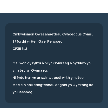
Ombwdsmon Gwasanaethau Cyhoeddus Cymru
1 Ffordd yr Hen Gae, Pencoed
CF35 5LJ
Gallwch gysylltu â ni yn Gymraeg a byddwn yn
ymateb yn Gymraeg.
Ni fydd hyn yn arwain at oedi wrth ymateb.
Mae ein holl ddogfennau ar gael yn Gymraeg ac
yn Saesneg.