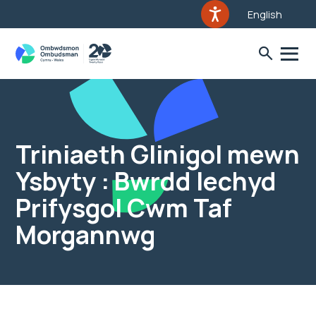
English
Triniaeth Glinigol mewn
Ysbyty : Bwrdd Iechyd
Prifysgol Cwm Taf
Morgannwg