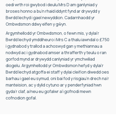
oedi wrth roi gwybod i deulu Mrs D am ganlyniad y
broses honno a bu’n rhaid iddynt fynd ar drywydd y
Bwrdd Iechyd i gael newyddion. Cadarnhaodd yr
Ombwdsmon ddwy elfen y gŵyn.
Argymhellodd yr Ombwdsmon, o fewn mis, y dylai’r
Bwrdd Iechyd ymddiheuro i Mrs C a thalu iawndal o £750
i gydnabod y trallod a achoswyd gan y methiannau a
nodwyd ac i gydnabod amser a thrafferth y teulu o ran
gorfod mynd ar drywydd canlyniad yr ymchwiliad
diogelu. Argymhellodd yr Ombwdsmon hefyd y dylai’r
Bwrdd Iechyd atgoffa ei staff y dylai cleifion diwedd oes
barhau i gael eu symud, oni bai fod y risgiau’n drech na’r
manteision, ac y dylid cytuno ar y penderfyniad hwn
gyda’r claf, a/neu eu gofalwr a’i gofnodi mewn
cofnodion gofal.