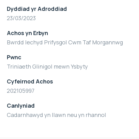
Dyddiad yr Adroddiad
23/03/2023
Achos yn Erbyn
Bwrdd Iechyd Prifysgol Cwm Taf Morgannwg
Pwnc
Triniaeth Glinigol mewn Ysbyty
Cyfeirnod Achos
202105997
Canlyniad
Cadarnhawyd yn llawn neu yn rhannol