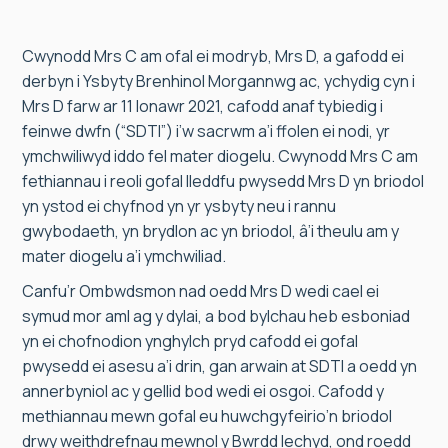
Cwynodd Mrs C am ofal ei modryb, Mrs D, a gafodd ei
derbyn i Ysbyty Brenhinol Morgannwg ac, ychydig cyn i
Mrs D farw ar 11 Ionawr 2021, cafodd anaf tybiedig i
feinwe dwfn (“SDTI”) i’w sacrwm a’i ffolen ei nodi, yr
ymchwiliwyd iddo fel mater diogelu. Cwynodd Mrs C am
fethiannau i reoli gofal lleddfu pwysedd Mrs D yn briodol
yn ystod ei chyfnod yn yr ysbyty neu i rannu
gwybodaeth, yn brydlon ac yn briodol, â’i theulu am y
mater diogelu a’i ymchwiliad.
Canfu’r Ombwdsmon nad oedd Mrs D wedi cael ei
symud mor aml ag y dylai, a bod bylchau heb esboniad
yn ei chofnodion ynghylch pryd cafodd ei gofal
pwysedd ei asesu a’i drin, gan arwain at SDTI a oedd yn
annerbyniol ac y gellid bod wedi ei osgoi. Cafodd y
methiannau mewn gofal eu huwchgyfeirio’n briodol
drwy weithdrefnau mewnol y Bwrdd Iechyd, ond roedd