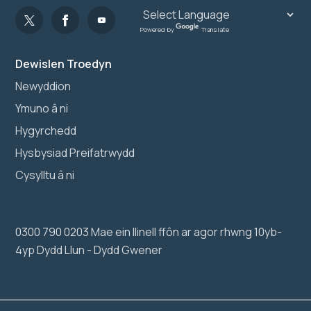
Powered by
Translate
Dewislen Troedyn
Newyddion
Ymuno â ni
Hygyrchedd
Hysbysiad Preifatrwydd
Cysylltu â ni
0300 790 0203 Mae ein llinell ffôn ar agor rhwng 10yb-
4yp Dydd Llun - Dydd Gwener