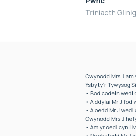
Pwnc
Triniaeth Glin
Cwynodd Mrs J am yr
Ysbyty’r Tywysog Si
• Bod codein wedi c
• A ddylai Mr J fo
• A oedd Mr J wedi
Cwynodd Mrs J hef
• Am yr oedi cyn i 
• Na chafodd Mr J w