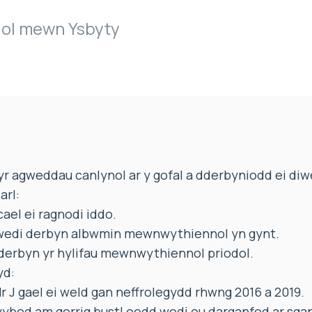
igol mewn Ysbyty
 agweddau canlynol ar y gofal a dderbyniodd ei diwe
arl:
ael ei ragnodi iddo.
d wedi derbyn albwmin mewnwythiennol yn gynt.
 derbyn yr hylifau mewnwythiennol priodol.
yd:
Mr J gael ei weld gan neffrolegydd rhwng 2016 a 2019.
ybod am gerrig bustl oedd wedi eu darganfod ar sgan