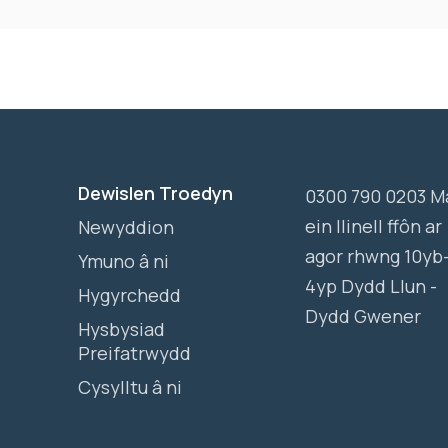
Dewislen Troedyn
0300 790 0203 M
ein llinell ffôn ar
Newyddion
agor rhwng 10yb
Ymuno â ni
4yp Dydd Llun -
Hygyrchedd
Dydd Gwener
Hysbysiad
Preifatrwydd
Cysylltu â ni