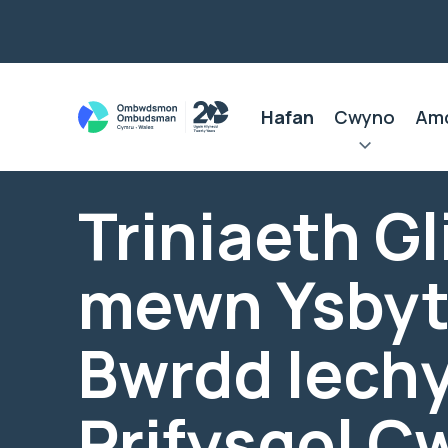
Hafan
Cwyno
Am
Triniaeth Gl
mewn Ysbyt
Bwrdd Iech
Prifysgol C