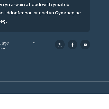
hyn yn arwain at oedi wrth ymateb.
holl ddogfennau ar gael yn Gymraeg ac
eg.
slate