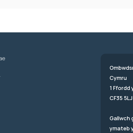
ae
Ombwdsm
-
Cymru
1 Ffordd
CF35 5LJ
Gallwch 
ymateb 