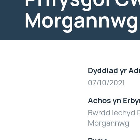
Morgannwg
Dyddiad yr Ad
07/10/2021
Achos yn Erby
Bwrdd Iechyd P
Morgannwg