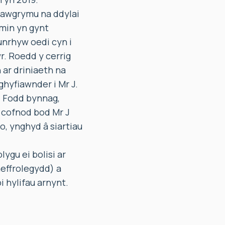
awgrymu na ddylai
wmin yn gynt
nrhyw oedi cyn i
r. Roedd y cerrig
 ar driniaeth na
ghyfiawnder i Mr J.
 Fodd bynnag,
 cofnod bod Mr J
, ynghyd â siartiau
gu ei bolisi ar
neffrolegydd) a
i hylifau arnynt.