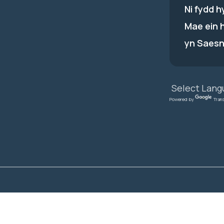
Ni fydd 
Mae ein 
yn Saesn
Powered by
Tran