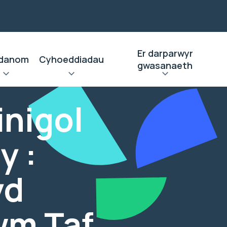
Er darparwyr
danom
Cyhoeddiadau
gwasanaeth
inigol
y :
yd
wm Taf