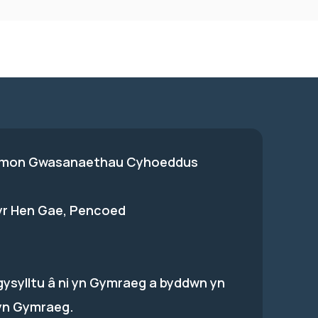
on Gwasanaethau Cyhoeddus
 yr Hen Gae, Pencoed
gysylltu â ni yn Gymraeg a byddwn yn
yn Gymraeg.