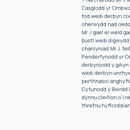
Casglodd yr Ombwd
fod wedi derbyn cod
oherwydd nad oedd 
Mr J gael ei weld ga
bustl wedi digwydd 
chanlyniad Mr J, fe
Penderfynodd yr Om
derbyniodd y gŵyn 
wedi derbyn unrhyw 
perthnasol anghyfla
Cytunodd y Bwrdd Ie
dynnu cleifion o’i r
threfnu hyfforddiant