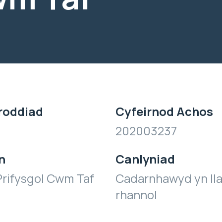
roddiad
Cyfeirnod Achos
202003237
n
Canlyniad
rifysgol Cwm Taf
Cadarnhawyd yn ll
rhannol