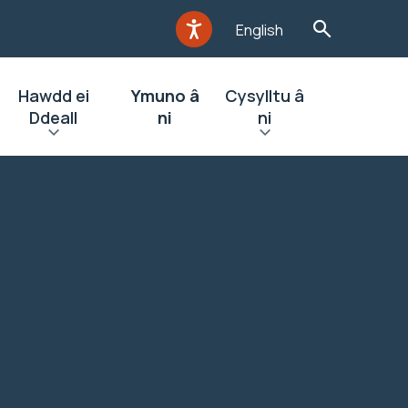
English
Hawdd ei
Ymuno â
Cysylltu â
Ddeall
ni
ni