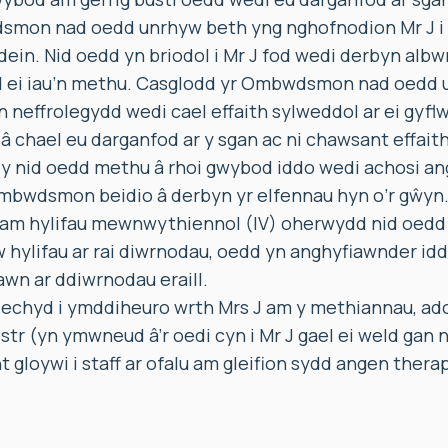
smon nad oedd unrhyw beth yng nghofnodion Mr J i 
ein. Nid oedd yn briodol i Mr J fod wedi derbyn alb
ei iau’n methu. Casglodd yr Ombwdsmon nad oedd u
n neffrolegydd wedi cael effaith sylweddol ar ei gyflw
â chael eu darganfod ar y sgan ac ni chawsant effaith
lly nid oedd methu â rhoi gwybod iddo wedi achosi an
bwdsmon beidio â derbyn yr elfennau hyn o’r gŵyn.
am hylifau mewnwythiennol (IV) oherwydd nid oedd
hylifau ar rai diwrnodau, oedd yn anghyfiawnder iddo
wn ar ddiwrnodau eraill.
chyd i ymddiheuro wrth Mrs J am y methiannau, adoly
estr (yn ymwneud â’r oedi cyn i Mr J gael ei weld gan 
 gloywi i staff ar ofalu am gleifion sydd angen therap