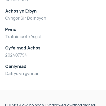
Achos yn Erbyn
Cyngor Sir Ddinbych
Pwnc
Trafnidiaeth Ysgol
Cyfeirnod Achos
202407794
Canlyniad
Datrys yn gynnar
Bu i Mrs A gwyno bod y Cyngor wedi gwrthod darparu