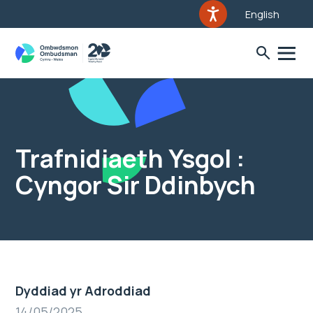
English
Trafnidiaeth Ysgol :
Cyngor Sir Ddinbych
Dyddiad yr Adroddiad
14/05/2025