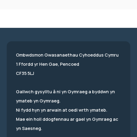
Ombwdsmon Gwasanaethau Cyhoeddus Cymru
1 Ffordd yr Hen Gae, Pencoed
CF35 5LJ
Gallwch gysylltu â ni yn Gymraeg a byddwn yn
ymateb yn Gymraeg.
Ni fydd hyn yn arwain at oedi wrth ymateb.
Mae ein holl ddogfennau ar gael yn Gymraeg ac
yn Saesneg.