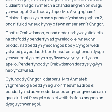
cludiant i’r ysgol i’w merch a chanddi anghenion dysgu
ychwanegol. Gwrthodwyd apêl Mrs A yng ngham 1.
Ceisiodd apelio yn erbyn y penderfyniad yng ngham 2,
ond ni fu iddi wneud hynny o fewn amserlenni’r Cyngor.
Canfu’r Ombwdsmon, er nad oedd unrhyw dystiolaeth
na chafodd y penderfyniad gwreiddiol ei wneud yn
briodol, nad oedd yn ymddangos bod y Cyngor wedi
ystyried gwybodaeth berthnasol am anghenion dysgu
ychwanegol y plentyn a gyflwynwyd yn ystod y cam
apelio. Penderfynodd yr Ombwdsmon ddatrys y gŵyn
heb ymchwiliad.
Cytunodd y Cyngor i ddarparu i Mrs A ymateb
ysgrifenedig a oedd yn egluro’r rhesymau dros ei
benderfyniad ac yn nodi’r broses ar gyfer gwneud cais i
gael cludiant i’r ysgol o dan ei weithdrefnau anghenion
dysgu ychwanegol.