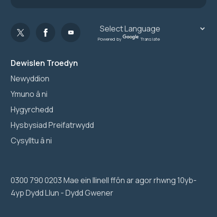
Powered by
Translate
Dewislen Troedyn
Newyddion
Ymuno â ni
Hygyrchedd
Hysbysiad Preifatrwydd
Cysylltu â ni
0300 790 0203 Mae ein llinell ffôn ar agor rhwng 10yb-
4yp Dydd Llun - Dydd Gwener