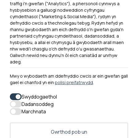
traffig i'n gwefan ("Analytics"), a phersonoli cynnwys a
hysbysebion a galluogi nodweddion cyfryngau
Dewislen Troedyn
cymdeithasol ("Marketing & Social Media"), rydym yn
Newyddion
defnyddio cwcis a thechnolegau tebyg. Rydym hefyd yn
rhannu gwybodaeth am eich defnydd o'n gwefan gyda'n
Ymuno â ni
partneriaid cyfryngau cymdeithasol, dadansoddiad, a
Hygyrchedd
hysbysebu, a allai ei chymysgu â gwybodaeth arall maen
nhw wedi'i chasglu o'ch defnydd o'u gwasanaethau.
Hysbysiad Preifatrwydd
Gallwch newid neu dynnu'n ôl eich caniatâd ar unrhyw
Cysylltu â ni
adeg.
Mwy o wybodaeth am ddefnyddio cwcis ar ein gwefan gall
gael ei chanfod yn ein
polisi preifatrwydd
.
0300 790 0203 Mae ein llinell ffôn ar agor rhwng 10yb-
4yp Dydd Llun - Dydd Gwener
Swyddogaethol
Dadansoddeg
Marchnata
Gwrthod pob un