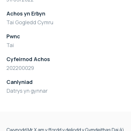
Achos yn Erbyn
Tai Gogledd Cymru
Pwnc
Tai
Cyfeirnod Achos
202200029
Canlyniad
Datrys yn gynnar
Cwynodd Mr X am y ffordd y deliodd y Gymdeithas Dai â’i