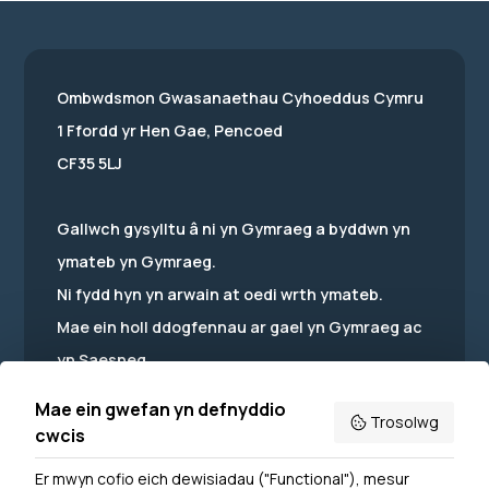
Ombwdsmon Gwasanaethau Cyhoeddus Cymru
1 Ffordd yr Hen Gae, Pencoed
CF35 5LJ
Gallwch gysylltu â ni yn Gymraeg a byddwn yn
ymateb yn Gymraeg.
Ni fydd hyn yn arwain at oedi wrth ymateb.
Mae ein holl ddogfennau ar gael yn Gymraeg ac
yn Saesneg.
Mae ein gwefan yn defnyddio
Trosolwg
cwcis
Er mwyn cofio eich dewisiadau ("Functional"), mesur
Powered by
Translate