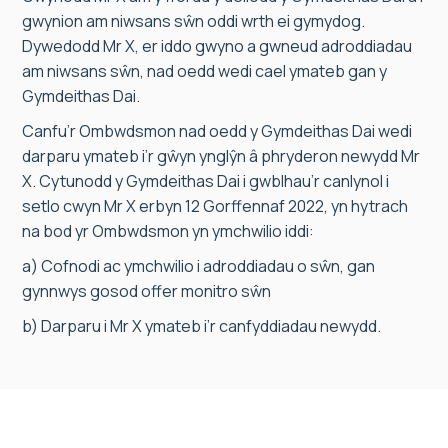
gwynion am niwsans sŵn oddi wrth ei gymydog.
Dywedodd Mr X, er iddo gwyno a gwneud adroddiadau
am niwsans sŵn, nad oedd wedi cael ymateb gan y
Gymdeithas Dai.
Canfu’r Ombwdsmon nad oedd y Gymdeithas Dai wedi
darparu ymateb i’r gŵyn ynglŷn â phryderon newydd Mr
X. Cytunodd y Gymdeithas Dai i gwblhau’r canlynol i
setlo cwyn Mr X erbyn 12 Gorffennaf 2022, yn hytrach
na bod yr Ombwdsmon yn ymchwilio iddi:
a) Cofnodi ac ymchwilio i adroddiadau o sŵn, gan
gynnwys gosod offer monitro sŵn
b) Darparu i Mr X ymateb i’r canfyddiadau newydd.