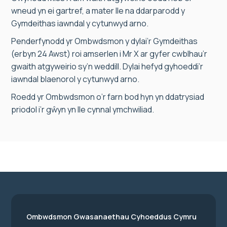
wneud yn ei gartref, a mater lle na ddarparodd y
Gymdeithas iawndal y cytunwyd arno.
Penderfynodd yr Ombwdsmon y dylai’r Gymdeithas
(erbyn 24 Awst) roi amserlen i Mr X ar gyfer cwblhau’r
gwaith atgyweirio sy’n weddill. Dylai hefyd gyhoeddi’r
iawndal blaenorol y cytunwyd arno.
Roedd yr Ombwdsmon o’r farn bod hyn yn ddatrysiad
priodol i’r gŵyn yn lle cynnal ymchwiliad.
Ombwdsmon Gwasanaethau Cyhoeddus Cymru