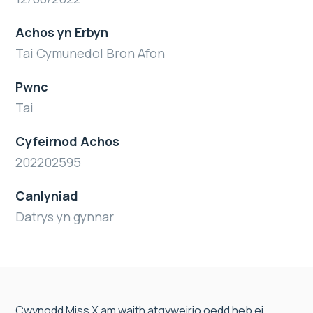
Achos yn Erbyn
Tai Cymunedol Bron Afon
Pwnc
Tai
Cyfeirnod Achos
202202595
Canlyniad
Datrys yn gynnar
Cwynodd Miss X am waith atgyweirio oedd heb ei