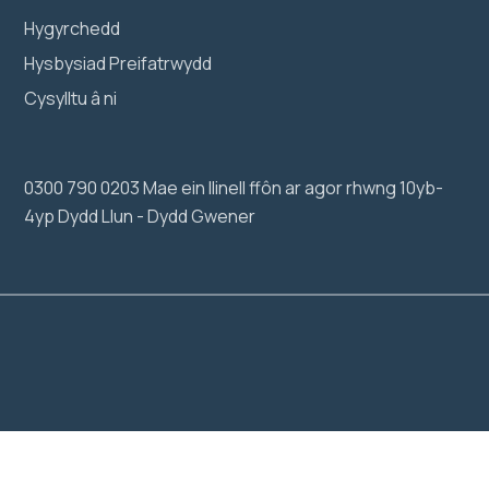
Hygyrchedd
Hysbysiad Preifatrwydd
Cysylltu â ni
0300 790 0203 Mae ein llinell ffôn ar agor rhwng 10yb-
4yp Dydd Llun - Dydd Gwener