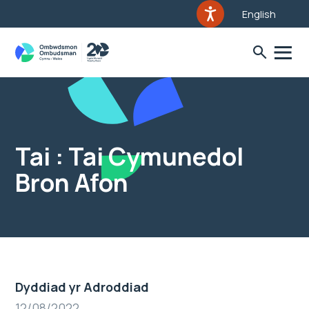
English
Tai : Tai Cymunedol
Bron Afon
Dyddiad yr Adroddiad
12/08/2022