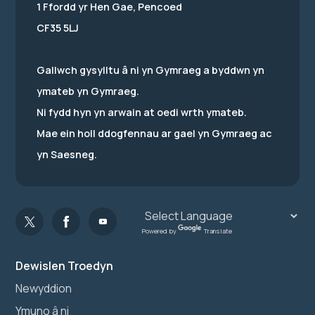
1 Ffordd yr Hen Gae, Pencoed
CF35 5LJ
Gallwch gysylltu â ni yn Gymraeg a byddwn yn
ymateb yn Gymraeg.
Ni fydd hyn yn arwain at oedi wrth ymateb.
Mae ein holl ddogfennau ar gael yn Gymraeg ac
yn Saesneg.
Powered by
Translate
Dewislen Troedyn
Newyddion
Ymuno â ni