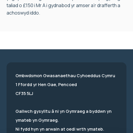
taliad o £150 i Mr A i gydnabod yr amser a’r drafferth a
achoswyd iddo.
Ombwdsmon Gwasanaethau Cyhoeddus Cymru
1 Ffordd yr Hen Gae, Pencoed
CF35 5LJ
Gallwch gysylltu â ni yn Gymraeg a byddwn yn
ymateb yn Gymraeg.
Ni fydd hyn yn arwain at oedi wrth ymateb.