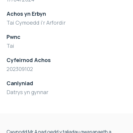
Achos yn Erbyn
Tai Cymoedd i'r Arfordir
Pwnc
Tai
Cyfeirnod Achos
202309102
Canlyniad
Datrys yn gynnar
Cwynodd Mr A nad oedd y taliadau gwasanaeth a