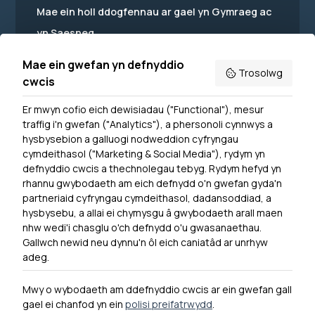
Mae ein holl ddogfennau ar gael yn Gymraeg ac
yn Saesneg.
Mae ein gwefan yn defnyddio
Trosolwg
cwcis
Er mwyn cofio eich dewisiadau ("Functional"), mesur
Powered by
Translate
traffig i'n gwefan ("Analytics"), a phersonoli cynnwys a
hysbysebion a galluogi nodweddion cyfryngau
Dewislen Troedyn
cymdeithasol ("Marketing & Social Media"), rydym yn
Newyddion
defnyddio cwcis a thechnolegau tebyg. Rydym hefyd yn
rhannu gwybodaeth am eich defnydd o'n gwefan gyda'n
Ymuno â ni
partneriaid cyfryngau cymdeithasol, dadansoddiad, a
Hygyrchedd
hysbysebu, a allai ei chymysgu â gwybodaeth arall maen
nhw wedi'i chasglu o'ch defnydd o'u gwasanaethau.
Hysbysiad Preifatrwydd
Gallwch newid neu dynnu'n ôl eich caniatâd ar unrhyw
Cysylltu â ni
adeg.
Mwy o wybodaeth am ddefnyddio cwcis ar ein gwefan gall
gael ei chanfod yn ein
polisi preifatrwydd
.
0300 790 0203 Mae ein llinell ffôn ar agor rhwng 10yb-