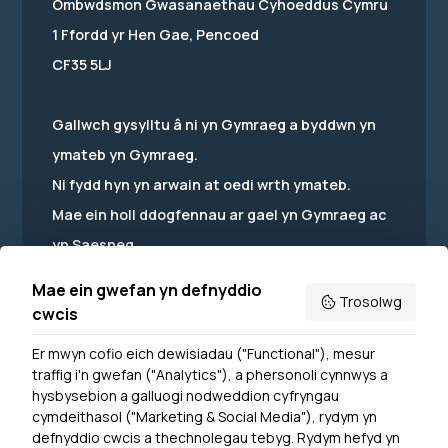
Ombwdsmon Gwasanaethau Cyhoeddus Cymru
1 Ffordd yr Hen Gae, Pencoed
CF35 5LJ
Gallwch gysylltu â ni yn Gymraeg a byddwn yn
ymateb yn Gymraeg.
Ni fydd hyn yn arwain at oedi wrth ymateb.
Mae ein holl ddogfennau ar gael yn Gymraeg ac
yn Saesneg.
Mae ein gwefan yn defnyddio
Trosolwg
cwcis
Er mwyn cofio eich dewisiadau ("Functional"), mesur
Powered by
Translate
traffig i'n gwefan ("Analytics"), a phersonoli cynnwys a
hysbysebion a galluogi nodweddion cyfryngau
Dewislen Troedyn
cymdeithasol ("Marketing & Social Media"), rydym yn
Newyddion
defnyddio cwcis a thechnolegau tebyg. Rydym hefyd yn