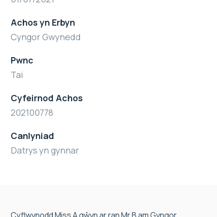
Achos yn Erbyn
Cyngor Gwynedd
Pwnc
Tai
Cyfeirnod Achos
202100778
Canlyniad
Datrys yn gynnar
Cyflwynodd Miss A gŵyn ar ran Mr B am Gyngor