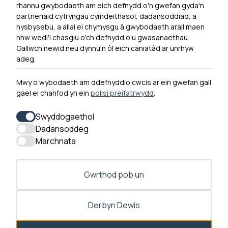
rhannu gwybodaeth am eich defnydd o'n gwefan gyda'n
Ymuno â ni
partneriaid cyfryngau cymdeithasol, dadansoddiad, a
Hygyrchedd
hysbysebu, a allai ei chymysgu â gwybodaeth arall maen
nhw wedi'i chasglu o'ch defnydd o'u gwasanaethau.
Hysbysiad Preifatrwydd
Gallwch newid neu dynnu'n ôl eich caniatâd ar unrhyw
Cysylltu â ni
adeg.
Mwy o wybodaeth am ddefnyddio cwcis ar ein gwefan gall
gael ei chanfod yn ein
polisi preifatrwydd
.
0300 790 0203 Mae ein llinell ffôn ar agor rhwng 10yb-
4yp Dydd Llun - Dydd Gwener
Swyddogaethol
Dadansoddeg
Marchnata
Gwrthod pob un
Derbyn Dewis