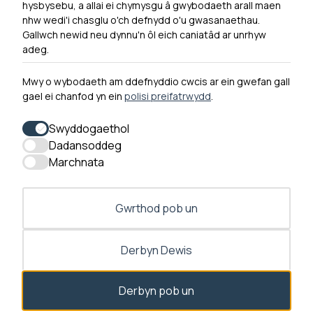
Hygyrchedd
hysbysebu, a allai ei chymysgu â gwybodaeth arall maen
nhw wedi'i chasglu o'ch defnydd o'u gwasanaethau.
Hysbysiad Preifatrwydd
Gallwch newid neu dynnu'n ôl eich caniatâd ar unrhyw
Cysylltu â ni
adeg.
Mwy o wybodaeth am ddefnyddio cwcis ar ein gwefan gall
gael ei chanfod yn ein
polisi preifatrwydd
.
0300 790 0203 Mae ein llinell ffôn ar agor rhwng 10yb-
4yp Dydd Llun - Dydd Gwener
Swyddogaethol
Dadansoddeg
Marchnata
Gwrthod pob un
Derbyn Dewis
Derbyn pob un