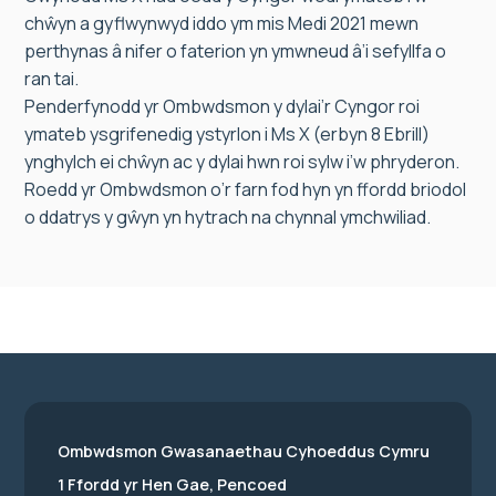
chŵyn a gyflwynwyd iddo ym mis Medi 2021 mewn
perthynas â nifer o faterion yn ymwneud â’i sefyllfa o
ran tai.
Penderfynodd yr Ombwdsmon y dylai’r Cyngor roi
ymateb ysgrifenedig ystyrlon i Ms X (erbyn 8 Ebrill)
ynghylch ei chŵyn ac y dylai hwn roi sylw i’w phryderon.
Roedd yr Ombwdsmon o’r farn fod hyn yn ffordd briodol
o ddatrys y gŵyn yn hytrach na chynnal ymchwiliad.
Ombwdsmon Gwasanaethau Cyhoeddus Cymru
1 Ffordd yr Hen Gae, Pencoed