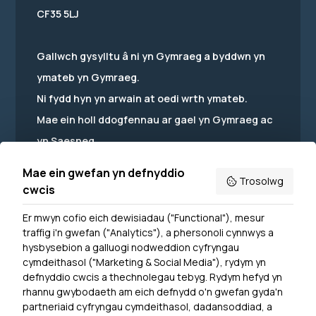
CF35 5LJ
Gallwch gysylltu â ni yn Gymraeg a byddwn yn
ymateb yn Gymraeg.
Ni fydd hyn yn arwain at oedi wrth ymateb.
Mae ein holl ddogfennau ar gael yn Gymraeg ac
yn Saesneg.
Mae ein gwefan yn defnyddio
Trosolwg
cwcis
Er mwyn cofio eich dewisiadau ("Functional"), mesur
Powered by
Translate
traffig i'n gwefan ("Analytics"), a phersonoli cynnwys a
hysbysebion a galluogi nodweddion cyfryngau
Dewislen Troedyn
cymdeithasol ("Marketing & Social Media"), rydym yn
Newyddion
defnyddio cwcis a thechnolegau tebyg. Rydym hefyd yn
rhannu gwybodaeth am eich defnydd o'n gwefan gyda'n
Ymuno â ni
partneriaid cyfryngau cymdeithasol, dadansoddiad, a