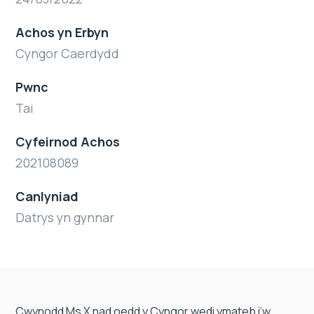
Achos yn Erbyn
Cyngor Caerdydd
Pwnc
Tai
Cyfeirnod Achos
202108089
Canlyniad
Datrys yn gynnar
Cwynodd Ms X nad oedd y Cyngor wedi ymateb i’w