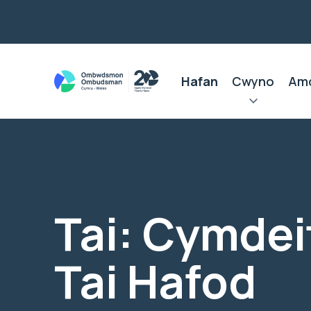
Hafan
Cwyno
Am
Tai: Cymdei
Tai Hafod