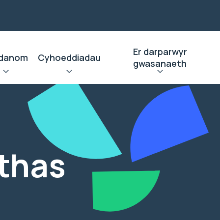
Er darparwyr
danom
Cyhoeddiadau
gwasanaeth
thas