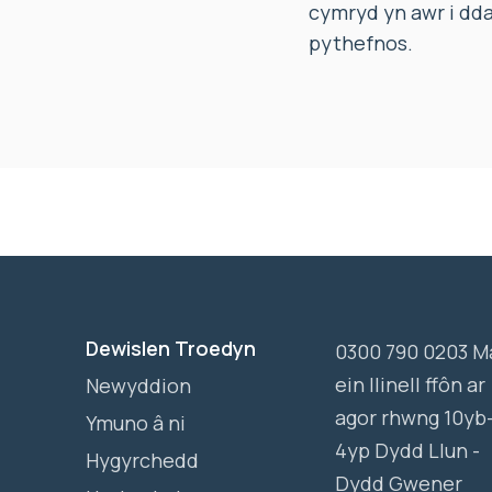
cymryd yn awr i dd
pythefnos.
Dewislen Troedyn
0300 790 0203 M
ein llinell ffôn ar
Newyddion
agor rhwng 10yb
Ymuno â ni
4yp Dydd Llun -
Hygyrchedd
Dydd Gwener