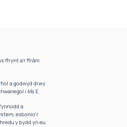
ffrynt a’r ffrâm
fiol a godwyd drwy
hwanegol i Ms E.
fynnodd a
ystem, esbonio’r
thredu y bydd yn eu