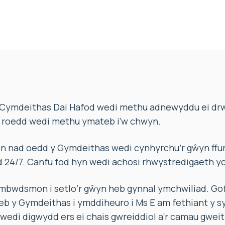
ymdeithas Dai Hafod wedi methu adnewyddu ei drws 
 roedd wedi methu ymateb i’w chwyn.
nad oedd y Gymdeithas wedi cynhyrchu’r gŵyn ffur
 24/7. Canfu fod hyn wedi achosi rhwystredigaeth yc
bwdsmon i setlo’r gŵyn heb gynnal ymchwiliad. Go
b y Gymdeithas i ymddiheuro i Ms E am fethiant y s
edi digwydd ers ei chais gwreiddiol a’r camau gwei