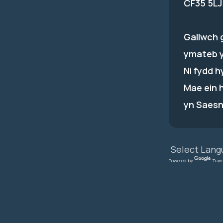
CF35 5LJ
Gallwch 
ymateb 
Ni fydd 
Mae ein 
yn Saesn
Powered by
Tran