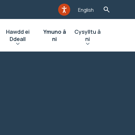
English
Hawdd ei
Ymuno â
Cysylltu â
Ddeall
ni
ni