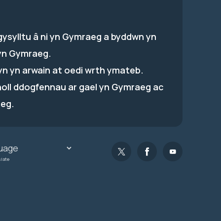
gysylltu â ni yn Gymraeg a byddwn yn
yn Gymraeg.
hyn yn arwain at oedi wrth ymateb.
holl ddogfennau ar gael yn Gymraeg ac
eg.
slate