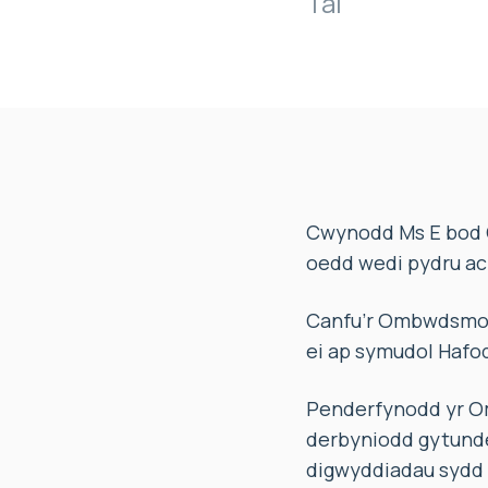
Tai
Cwynodd Ms E bod C
oedd wedi pydru ac
Canfu’r Ombwdsmon 
ei ap symudol Hafod
Penderfynodd yr Om
derbyniodd gytunde
digwyddiadau sydd w