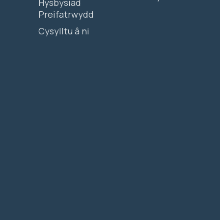
Hysbysiad
Preifatrwydd
Cysylltu â ni