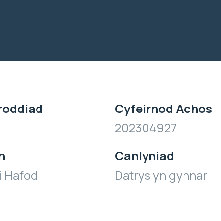
roddiad
Cyfeirnod Achos
202304927
n
Canlyniad
i Hafod
Datrys yn gynnar