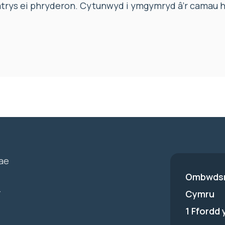
atrys ei phryderon. Cytunwyd i ymgymryd â’r camau 
ae
Ombwdsm
-
Cymru
1 Ffordd