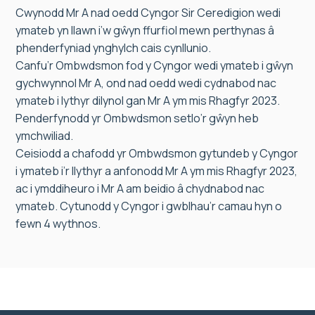
Cwynodd Mr A nad oedd Cyngor Sir Ceredigion wedi
ymateb yn llawn i’w gŵyn ffurfiol mewn perthynas â
phenderfyniad ynghylch cais cynllunio.
Canfu’r Ombwdsmon fod y Cyngor wedi ymateb i gŵyn
gychwynnol Mr A, ond nad oedd wedi cydnabod nac
ymateb i lythyr dilynol gan Mr A ym mis Rhagfyr 2023.
Penderfynodd yr Ombwdsmon setlo’r gŵyn heb
ymchwiliad.
Ceisiodd a chafodd yr Ombwdsmon gytundeb y Cyngor
i ymateb i’r llythyr a anfonodd Mr A ym mis Rhagfyr 2023,
ac i ymddiheuro i Mr A am beidio â chydnabod nac
ymateb. Cytunodd y Cyngor i gwblhau’r camau hyn o
fewn 4 wythnos.