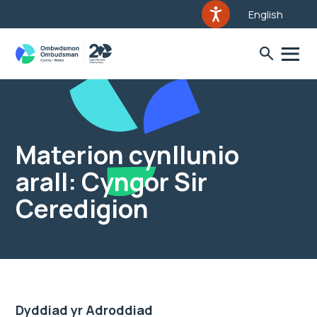
English
Materion cynllunio
arall: Cyngor Sir
Ceredigion
Dyddiad yr Adroddiad