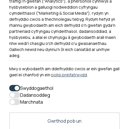
traffig i'n gwefan ("Analytics"), a phersonoli cynnwys a
hysbysebion a galluogi nodweddion cyfryngau
Dewislen Troedyn
cymdeithasol ("Marketing & Social Media"), rydym yn
Newyddion
defnyddio cwcis a thechnolegau tebyg. Rydym hefyd yn
rhannu gwybodaeth am eich defnydd o'n gwefan gyda'n
Ymuno â ni
partneriaid cyfryngau cymdeithasol, dadansoddiad, a
Hygyrchedd
hysbysebu, a allai ei chymysgu â gwybodaeth arall maen
nhw wedi'i chasglu o'ch defnydd o'u gwasanaethau.
Hysbysiad Preifatrwydd
Gallwch newid neu dynnu'n ôl eich caniatâd ar unrhyw
Cysylltu â ni
adeg.
Mwy o wybodaeth am ddefnyddio cwcis ar ein gwefan gall
gael ei chanfod yn ein
polisi preifatrwydd
.
0300 790 0203 Mae ein llinell ffôn ar agor rhwng 10yb-
4yp Dydd Llun - Dydd Gwener
Swyddogaethol
Dadansoddeg
Marchnata
Gwrthod pob un