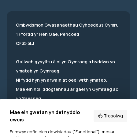
Ombwdsmon Gwasanaethau Cyhoeddus Cymru
1 Ffordd yr Hen Gae, Pencoed
CF35 5LJ
Gallwch gysylltu â ni yn Gymraeg a byddwn yn
ymateb yn Gymraeg.
Ni fydd hyn yn arwain at oedi wrth ymateb.
Mae ein holl ddogfennau ar gael yn Gymraeg ac
yn Saesneg.
Mae ein gwefan yn defnyddio
Trosolwg
cwcis
Er mwyn cofio eich dewisiadau ("Functional"), mesur
Powered by
Translate