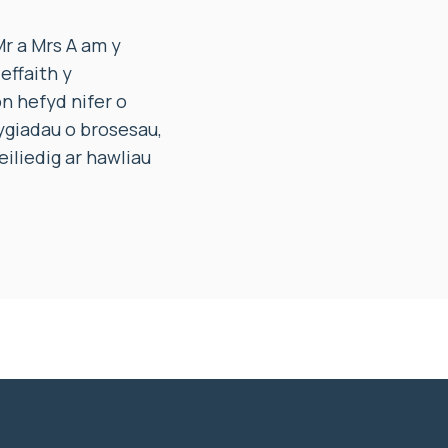
r a Mrs A am y
effaith y
 hefyd nifer o
ygiadau o brosesau,
iliedig ar hawliau