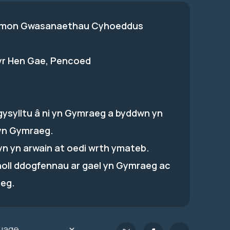
on Gwasanaethau Cyhoeddus
 yr Hen Gae, Pencoed
gysylltu â ni yn Gymraeg a byddwn yn
yn Gymraeg.
hyn yn arwain at oedi wrth ymateb.
holl ddogfennau ar gael yn Gymraeg ac
eg.