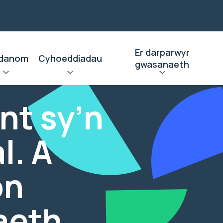
Er darparwyr
danom
Cyhoeddiadau
gwasanaeth
nt sy’n
l. A
on
aeth