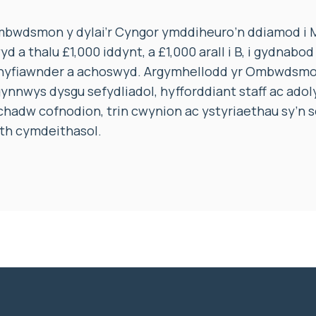
bwdsmon y dylai’r Cyngor ymddiheuro’n ddiamod i M
a thalu £1,000 iddynt, a £1,000 arall i B, i gydnabod 
hyfiawnder a achoswyd. Argymhellodd yr Ombwdsmon
ynnwys dysgu sefydliadol, hyfforddiant staff ac adol
adw cofnodion, trin cwynion ac ystyriaethau sy’n se
th cymdeithasol.