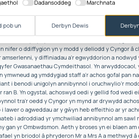
aethol
Dadansoddeg
Marchnata
oywder a methiannau gweinyddol o ran trosglwyddo’r 
ud penderfyniadau dilynol, wedi arwain at fethiant di
 a Mrs A a’r Cyngor. Roedd yr Ombwdsmon hefyd o’r 
 pob un
Derbyn Dewis
Derbyn
d â hawliau Mr a Mrs A a B i broses deg o dan Erthy
barchu eu bywyd preifat a theuluol o dan Erthygl 8.
nifer o ddiffygion yn y modd y deliodd y Cyngor â c
r amserlenni, y diffiniadau a’r egwyddorion a nodwyd
gyfer Gwasanaethau Cymdeithasol. Yn arwyddocaol, 
n ymwneud ag ymddygiad staff a’r achos gofal pan na
ant i benodi unigolyn annibynnol i oruchwylio’r mod
 ran B. Yn ogystal, achoswyd oedi y gellid fod wedi e
ynnol tra’r oedd y Cyngor yn mynd ar drywydd achosio
i lawer o agweddau ar y gŵyn heb effeithio ar yr ac
teb i adroddiad yr ymchwiliad annibynnol am sawl m
ny gan yr Ombwdsmon. Aeth y broses yn ei blaen am d
 afael yn briodol â phryderon Mr a Mrs A a methwyd â 