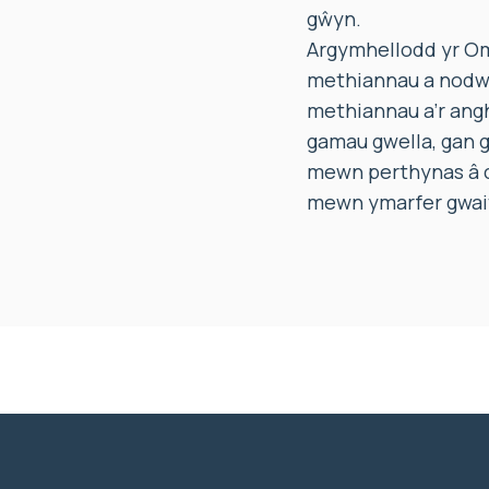
gŵyn.
Argymhellodd yr Om
methiannau a nodwyd 
methiannau a’r ang
gamau gwella, gan g
mewn perthynas â ch
mewn ymarfer gwai