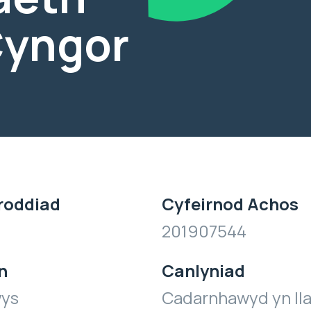
Cyngor
roddiad
Cyfeirnod Achos
201907544
n
Canlyniad
wys
Cadarnhawyd yn ll