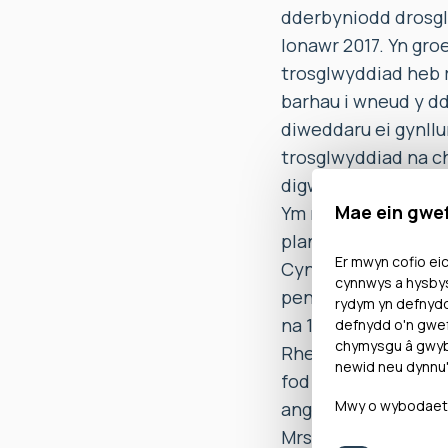
dderbyniodd drosglw
Ionawr 2017. Yn gro
trosglwyddiad heb r
barhau i wneud y dd
diweddaru ei gynll
trosglwyddiad na chy
digwydd.
Mae ein gwe
Ym mis Ionawr 2018 
plant sy’n derbyn g
Er mwyn cofio eic
Cyngor wedi cynydd
cynnwys a hysbys
penderfyniad y Cyng
rydym yn defnyd
na 120 diwrnod y flw
defnydd o'n gwef
chymysgu â gwybo
Rheoliadau Cynllun
newid neu dynnu'
fod dehongliad y Cy
Mwy o wybodaeth 
anghywir. Roedd y C
Mrs A yn wirfoddol 