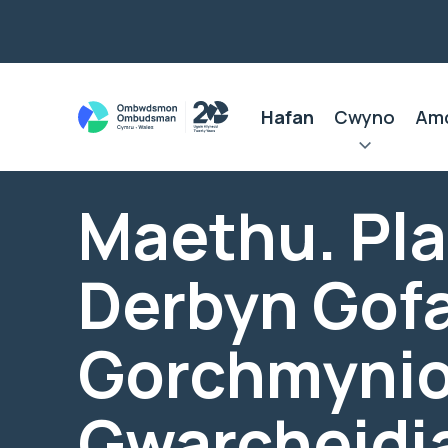
Hafan
Cwyno
Am
Maethu. Pla
Derbyn Gofa
Gorchmyni
Gwarcheidi