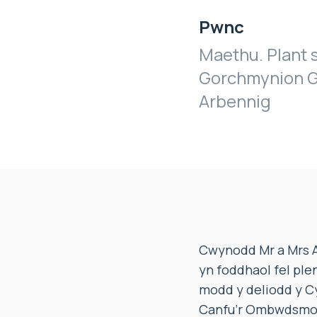
Pwnc
Maethu. Plant s
Gorchmynion G
Arbennig
Cwynodd Mr a Mrs A 
yn foddhaol fel ple
modd y deliodd y C
Canfu’r Ombwdsmon 