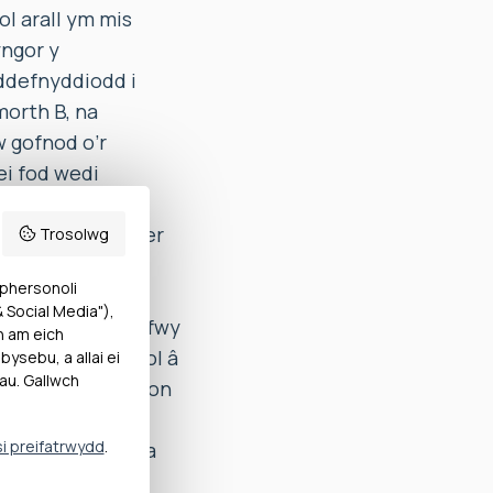
l arall ym mis
yngor y
 ddefnyddiodd i
morth B, na
 gofnod o’r
ei fod wedi
 statudol ar gyfer
Trosolwg
efnwyd gan y
 phersonoli
l. Roedd
Social Media"),
tyn a dreuliodd fwy
h am eich
 awtomatig yn unol â
ysebu, a allai ei
au. Gallwch
 Canfu’r Ombwdsmon
yn gofal B yn
si preifatrwydd
.
er gofalu am Mr a