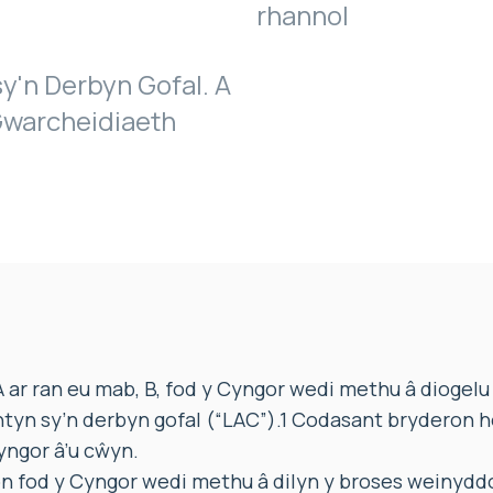
rhannol
y'n Derbyn Gofal. A
warcheidiaeth
ar ran eu mab, B, fod y Cyngor wedi methu â diogelu
ntyn sy’n derbyn gofal (“LAC”).1 Codasant bryderon 
yngor â’u cŵyn.
fod y Cyngor wedi methu â dilyn y broses weinyddo