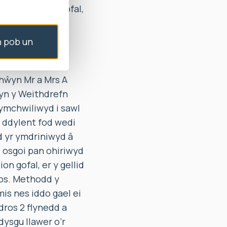
ddarpariaeth gofal,
angen yn y
farn bod y
 pob un
gl 6 o’r Ddeddf
hŵyn Mr a Mrs A
 yn y Weithdrefn
ymchwiliwyd i sawl
 ddylent fod wedi
d yr ymdriniwyd â
i osgoi pan ohiriwyd
n gofal, er y gellid
hos. Methodd y
is nes iddo gael ei
ros 2 flynedd a
dysgu llawer o’r