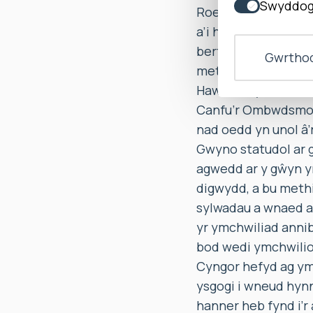
Swyddog
Roedd y diffyg tryl
a’i heffaith ar wne
berthynas rhwng Mr
Gwrthod
methiannau’n ymwneu
Hawliau Dynol, ac i 
Canfu’r Ombwdsmon 
nad oedd yn unol â’
Gwyno statudol ar 
agwedd ar y gŵyn y
digwydd, a bu methi
sylwadau a wnaed ar
yr ymchwiliad annib
bod wedi ymchwilio 
Cyngor hefyd ag yma
ysgogi i wneud hyn
hanner heb fynd i’r