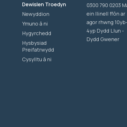
Dewislen Troedyn
0300 790 0203 M
ein llinell ffôn ar
Newyddion
agor rhwng 10yb
Ymuno â ni
4yp Dydd Llun -
Hygyrchedd
Dydd Gwener
Hysbysiad
Preifatrwydd
Cysylltu â ni