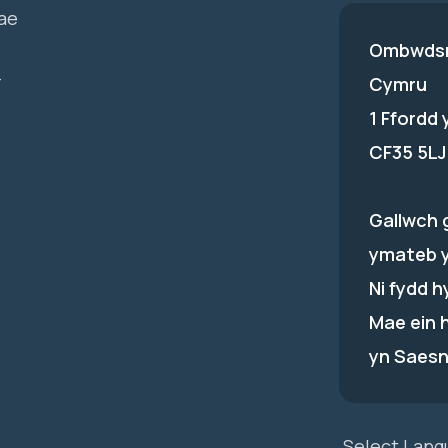
ae
Ombwdsm
-
Cymru
1 Ffordd
CF35 5LJ
Gallwch 
ymateb 
Ni fydd 
Mae ein 
yn Saesn