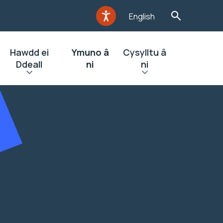
English
Hawdd ei
Ymuno â
Cysylltu â
Ddeall
ni
ni