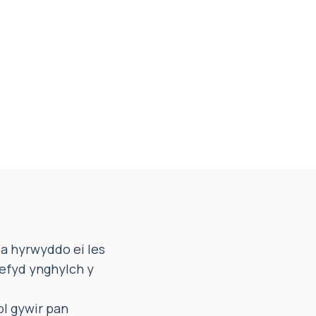
 a hyrwyddo ei les
hefyd ynghylch y
l gywir pan