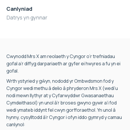
Canlyniad
Datrys yn gynnar
Cwynodd Mrs X am reolaeth y Cyngor o’r trefniadau
gofal a’r diffyg darpariaeth ar gyfer ei hwyres a fu yn ei
gofal.
Wrth ystyried y gŵyn, nododd yr Ombwdsmon fod y
Cyngor wedi methu â delio â phryderon Mrs X (wedi’u
nodi mewn llythyr at y Cyfarwyddwr Gwasanaethau
Cymdeithasol) yn unol â’r broses gwyno gywir a’i fod
wedi ymateb iddynt fel cwyn gorfforaethol. Yn unol â
hynny, cysylltodd â’r Cyngor i ofyn iddo gymryd y camau
canlynol: