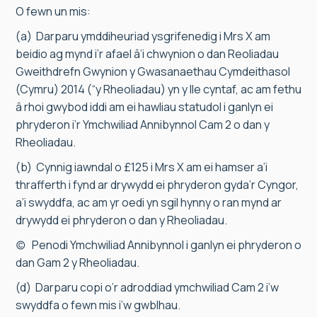
O fewn un mis:
(a) Darparu ymddiheuriad ysgrifenedig i Mrs X am
beidio ag mynd i’r afael â’i chwynion o dan Reoliadau
Gweithdrefn Gwynion y Gwasanaethau Cymdeithasol
(Cymru) 2014 (“y Rheoliadau) yn y lle cyntaf, ac am fethu
â rhoi gwybod iddi am ei hawliau statudol i ganlyn ei
phryderon i’r Ymchwiliad Annibynnol Cam 2 o dan y
Rheoliadau.
(b) Cynnig iawndal o £125 i Mrs X am ei hamser a’i
thrafferth i fynd ar drywydd ei phryderon gyda’r Cyngor,
a’i swyddfa, ac am yr oedi yn sgil hynny o ran mynd ar
drywydd ei phryderon o dan y Rheoliadau.
(c) Penodi Ymchwiliad Annibynnol i ganlyn ei phryderon o
dan Gam 2 y Rheoliadau.
(d) Darparu copi o’r adroddiad ymchwiliad Cam 2 i’w
swyddfa o fewn mis i’w gwblhau.