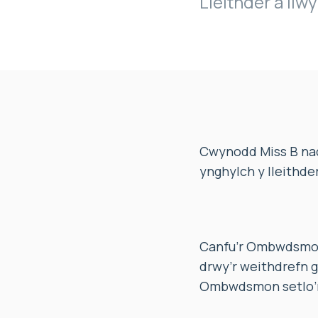
Lleithder a llw
Cwynodd Miss B nad
ynghylch y lleithde
Canfu’r Ombwdsmon 
drwy’r weithdrefn g
Ombwdsmon setlo’r