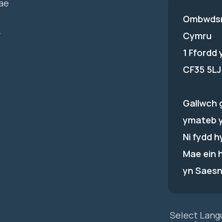
ae
Ombwdsm
-
Cymru
1 Ffordd
CF35 5LJ
Gallwch 
ymateb 
Ni fydd 
Mae ein 
yn Saesn