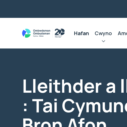
Hafan
Cwyno
Am
Lleithder a 
: Tai Cymun
Bron Afon