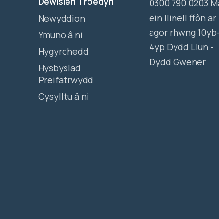
Dewislen Troedyn
0300 790 0203 M
ein llinell ffôn ar
Newyddion
agor rhwng 10yb
Ymuno â ni
4yp Dydd Llun -
Hygyrchedd
Dydd Gwener
Hysbysiad
Preifatrwydd
Cysylltu â ni