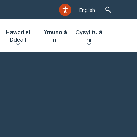
English
Hawdd ei
Ymuno â
Cysylltu â
Ddeall
ni
ni