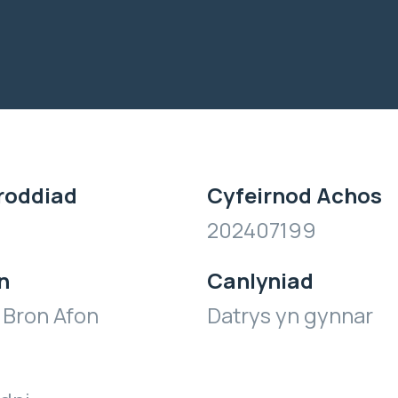
roddiad
Cyfeirnod Achos
202407199
n
Canlyniad
 Bron Afon
Datrys yn gynnar