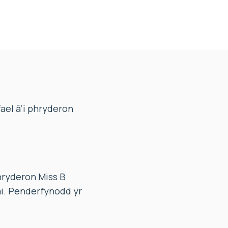
ael â’i phryderon
hryderon Miss B
ai. Penderfynodd yr