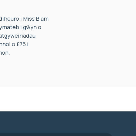
iheuro i Miss B am
 ymateb i gŵyn o
 atgyweiriadau
nol o £75 i
mon.