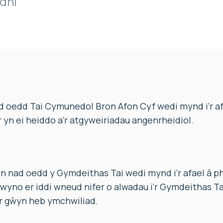
ydni
 oedd Tai Cymunedol Bron Afon Cyf wedi mynd i’r af
r yn ei heiddo a’r atgyweiriadau angenrheidiol.
nad oedd y Gymdeithas Tai wedi mynd i’r afael â p
wyno er iddi wneud nifer o alwadau i’r Gymdeithas T
 gŵyn heb ymchwiliad.