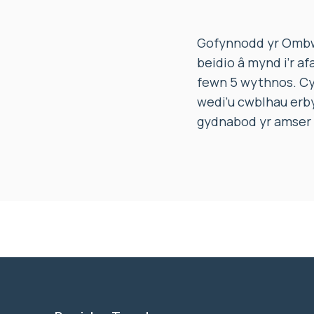
Gofynnodd yr Ombw
beidio â mynd i’r a
fewn 5 wythnos. Cy
wedi’u cwblhau erby
gydnabod yr amser 