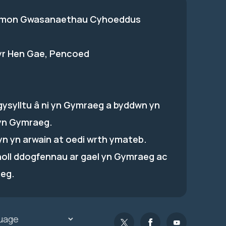
on Gwasanaethau Cyhoeddus
 yr Hen Gae, Pencoed
gysylltu â ni yn Gymraeg a byddwn yn
yn Gymraeg.
hyn yn arwain at oedi wrth ymateb.
holl ddogfennau ar gael yn Gymraeg ac
eg.