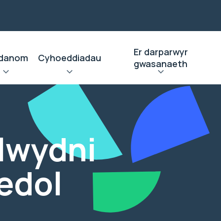
Er darparwyr
danom
Cyhoeddiadau
gwasanaeth
llwydni
edol