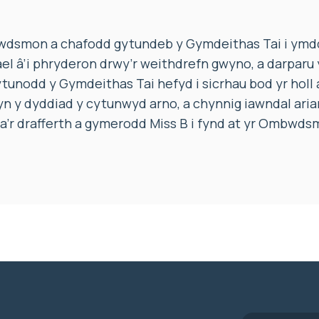
dsmon a chafodd gytundeb y Gymdeithas Tai i ymdd
fael â’i phryderon drwy’r weithdrefn gwyno, a darparu
tunodd y Gymdeithas Tai hefyd i sicrhau bod yr holl
n y dyddiad y cytunwyd arno, a chynnig iawndal arian
a’r drafferth a gymerodd Miss B i fynd at yr Ombwds